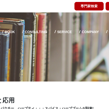
専門家検索
BOOK
CONSULTING
SERVICE
COMPANY
と応用
パクチー、ハーブティ・・・スパイス・ハーブブームが到来!