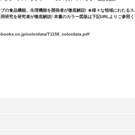
ブの食品機能、生理機能を開発者が徹底解説! ★様々な領域にわたるス
用研究を研究者が徹底解説! 本書のカラー図版は下記URLよりご参照く
books.co.jp/colordata/T1158_colordata.pdf