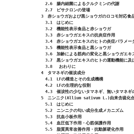
　2.6　腸内細菌によるクルクミンの代謝

　2.7　ビサクロンの登場

3　赤ショウガおよび黒ショウガのロコモ対応食品
　3.1　はじめに

　3.2　機能性表示食品と赤ショウガ

　3.3　赤ショウガエキスの抗炎症作用

　3.4　赤ショウガエキスのヒトの炎症パラメー
　3.5　機能性表示食品と黒ショウガ

　3.6　加齢による筋肉の変化と黒ショウガエキス
　3.7　黒ショウガエキスのヒトの運動機能に及ぼ
　3.8　 おわりに

4　タマネギの催涙成分

　4.1　LFの構造とその生成機構

　4.2　LFの生理的な役割

　4.3　催涙性の少ないタマネギ、無いタマネギの
5　ニンニク(Allium sativum L.)由来含
　5.1　はじめに

　5.2　ニンニクの匂い成分生成メカニズム

　5.3　抗血小板作用

　5.4　血圧低下作用・心筋保護作用

　5.5　脂質異常改善作用・抗動脈硬化作用
