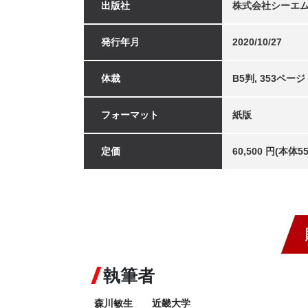
出版社
株式会社シーエ
発行年月
2020/10/27
体裁
B5判, 353ページ
フォーマット
紙版
定価
60,500 円(本体
執筆者
森川敏生　　近畿大学
