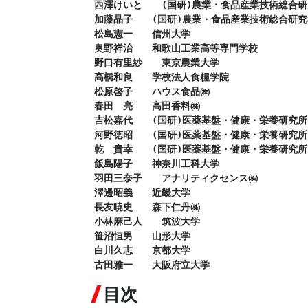
西澤けいと　　(国研)農業・食品産業技術総合研
加藤晶子　　(国研)農業・食品産業技術総合研究
松島憲一　　信州大学

奥野祥治　　和歌山工業高等専門学校

野口有里紗　　東京農業大学

高橋和良　　学校法人食糧学院

松原啓子　　ハウス食品㈱

春田　亮　　高田香料㈱

吉松嘉代　　(国研)医薬基盤・健康・栄養研究所

河野徳昭　　(国研)医薬基盤・健康・栄養研究所

乾　貴幸　　(国研)医薬基盤・健康・栄養研究所

飯島陽子　　神奈川工科大学

羽田三奈子　　アナリティクセンス㈱

澤邊昭義　　近畿大学

長友暁史　　森下仁丹㈱

小林麻己人　　筑波大学

笹沼恒男　　山形大学

白川久志　　京都大学

古田雅一　　大阪府立大学
目次