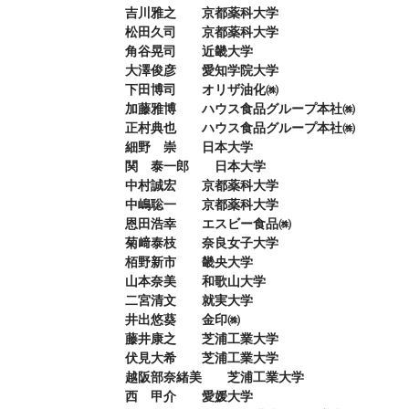
吉川雅之　　京都薬科大学

松田久司　　京都薬科大学

角谷晃司　　近畿大学

大澤俊彦　　愛知学院大学

下田博司　　オリザ油化㈱

加藤雅博　　ハウス食品グループ本社㈱

正村典也　　ハウス食品グループ本社㈱

細野　崇　　日本大学

関　泰一郎　　日本大学

中村誠宏　　京都薬科大学

中嶋聡一　　京都薬科大学

恩田浩幸　　エスビー食品㈱

菊﨑泰枝　　奈良女子大学

栢野新市　　畿央大学

山本奈美　　和歌山大学

二宮清文　　就実大学

井出悠葵　　金印㈱

藤井康之　　芝浦工業大学

伏見大希　　芝浦工業大学

越阪部奈緒美　　芝浦工業大学

西　甲介　　愛媛大学
