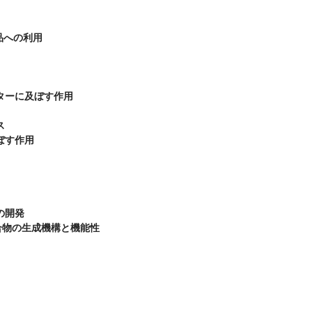
への利用

ターに及ぼす作用



す作用

開発

硫化合物の生成機構と機能性
