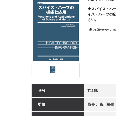
★スパイス・ハー
イス・ハーブの応
さい。
https://www.cmc
番号
T1158
監修
監修： 森川敏生