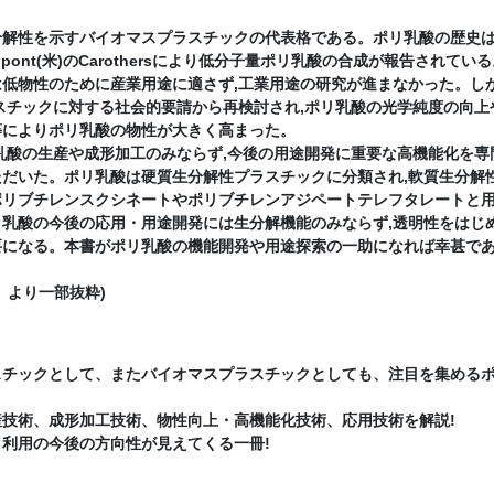
解性を示すバイオマスプラスチックの代表格である。ポリ乳酸の歴史
Dupont(米)のCarothersにより低分子量ポリ乳酸の合成が報告されてい
低物性のために産業用途に適さず,工業用途の研究が進まなかった。し
スチックに対する社会的要請から再検討され,ポリ乳酸の光学純度の向上
等によりポリ乳酸の物性が大きく高まった。
乳酸の生産や成形加工のみならず,今後の用途開発に重要な高機能化を専
だいた。ポリ乳酸は硬質生分解性プラスチックに分類され,軟質生分解
ポリブチレンスクシネートやポリブチレンアジペートテレフタレートと
乳酸の今後の応用・用途開発には生分解機能のみならず,透明性をはじ
要になる。本書がポリ乳酸の機能開発や用途探索の一助になれば幸甚で
」より一部抜粋)
スチックとして、またバイオマスプラスチックとしても、注目を集める
技術、成形加工技術、物性向上・高機能化技術、応用技術を解説!
利用の今後の方向性が見えてくる一冊!