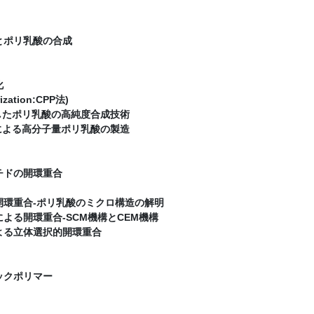
とポリ乳酸の合成
化
zation:CPP法)
したポリ乳酸の高純度合成技術
による高分子量ポリ乳酸の製造
チドの開環重合
開環重合-ポリ乳酸のミクロ構造の解明
よる開環重合-SCM機構とCEM機構
よる立体選択的開環重合
ックポリマー