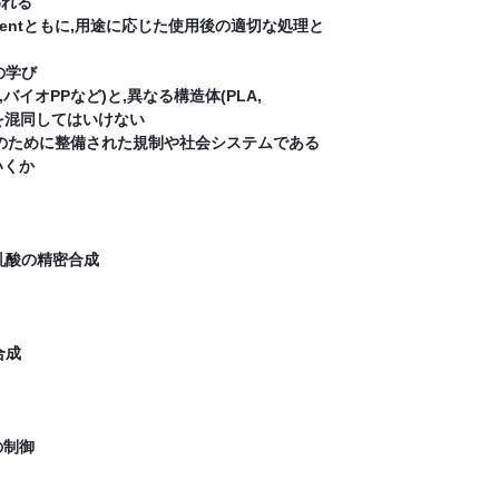
れる
ironmentともに,用途に応じた使用後の適切な処理と
の学び
バイオPPなど)と,異なる構造体(PLA,
を混同してはいけない
境のために整備された規制や社会システムである
いくか
乳酸の精密合成
合成
の制御