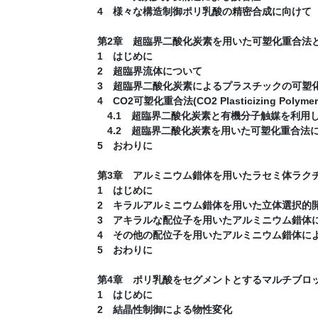
4 様々な構造制御ポリ乳酸の精密合成に向けて
第2章 超臨界二酸化炭素を用いた可塑化重合法
1 はじめに
2 超臨界流体について
3 超臨界二酸化炭素によるプラスチックの可塑
4 CO2可塑化重合法(CO2 Plasticizing Polymeri
4.1 超臨界二酸化炭素と有機分子触媒を利用
4.2 超臨界二酸化炭素を用いた可塑化重合法
5 おわりに
第3章 アルミニウム錯体を用いたラセミ体ラク
1 はじめに
2 キラルアルミニウム錯体を用いた立体選択的
3 アキラルな配位子を用いたアルミニウム錯体に
4 その他の配位子を用いたアルミニウム錯体に
5 おわりに
第4章 ポリ乳酸をセグメントとするマルチブロ
1 はじめに
2 結晶性制御による物性変化