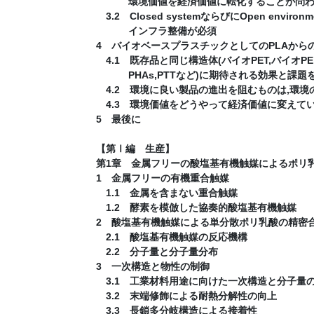
環境価値を経済価値に転化することが問わ
3.2 Closed systemならびにOpen env
インフラ整備が必須
4 バイオベースプラスチックとしてのPLAから
4.1 既存品と同じ構造体(バイオPET,バイオPE,
PHAs,PTTなど)に期待される効果と課題
4.2 環境に良い製品の進出を阻むものは,環
4.3 環境価値をどうやって経済価値に変えて
5 最後に
【第Ⅰ編 生産】
第1章 金属フリーの酸塩基有機触媒によるポリ
1 金属フリーの有機重合触媒
1.1 金属を含まない重合触媒
1.2 酵素を模倣した協奏的酸塩基有機触媒
2 酸塩基有機触媒による単分散ポリ乳酸の精密
2.1 酸塩基有機触媒の反応機構
2.2 分子量と分子量分布
3 一次構造と物性の制御
3.1 工業材料用途に向けた一次構造と分子量
3.2 末端修飾による耐熱分解性の向上
3.3 長鎖多分岐構造による接着性