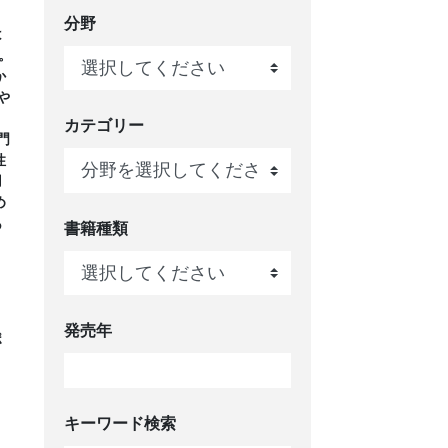
分野
は
る。
か
や
カテゴリー
門
性
用
め
あ
書籍種類
発売年
ポ
キーワード検索