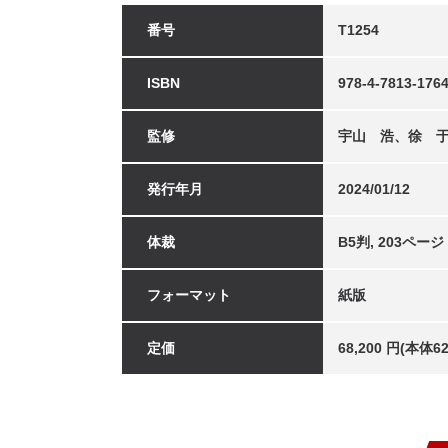
番号
T1254
ISBN
978-4-7813-1764
監修
宇山 浩、徐 
発行年月
2024/01/12
体裁
B5判, 203ページ
フォーマット
紙版
定価
68,200 円(本体