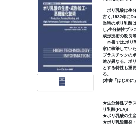
ポリ乳酸は生分
古く,1932年に
当時のポリ乳酸は
し,生分解性プラ
成形技術の改良
本書では,ポリ
家に執筆していた
プラスチックの
途が異なる。ポリ
とする特性も重
る。
(本書「はじめに
★生分解性プラ
リ乳酸(PLA)!
★ポリ乳酸の生産
★ポリ乳酸開発・