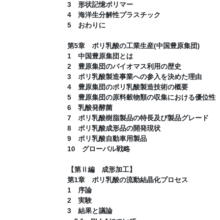
3 形状記憶ポリマー
4 海洋生分解性プラスチック
5 おわりに
第5章 ポリ乳酸の工業生産(中国豊原集団)
1 中国豊原集団とは
2 豊原集団のバイオマス利用の歴史
3 ポリ乳酸製造事業への参入を決めた理由
4 豊原集団のポリ乳酸製造技術の概要
5 豊原集団の原料穀物類の収集における優位性
6 乳酸発酵菌
7 ポリ乳酸樹脂製品の特長及び製品グレード
8 ポリ乳酸成形品の開発現状
9 ポリ乳酸自動車用製品
10 グローバル戦略
【第Ⅱ編 成形加工】
第1章 ポリ乳酸の流動結晶化プロセス
1 序論
2 実験
3 結果と議論