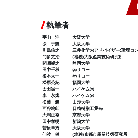
執筆者
宇山 浩 大阪大学
徐 于懿 大阪大学
川島信之 三井化学㈱アドバイザー;環境コン
門多丈治 (地独)大阪産業技術研究所
間瀬暢之 静岡大学
田中千秋 ㈱リコー
根本太一 ㈱リコー
松原公紀 福岡大学
太田誠一 ハイケム㈱
李 永燁 ハイケム㈱
松葉 豪 山形大学
西谷篤郎 日精樹脂工業㈱
大嶋正裕 京都大学
田中孝明 新潟大学
菅原章秀 大阪大学
仙波 健 (地独)京都市産業技術研究所