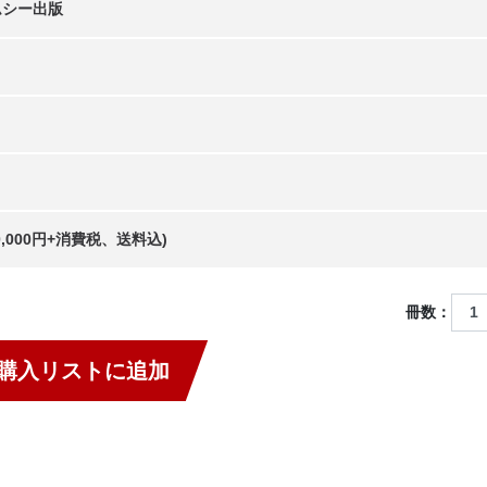
ムシー出版
80,000円+消費税、送料込)
冊数：
購入リストに追加