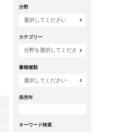
分野
カテゴリー
書籍種類
発売年
キーワード検索