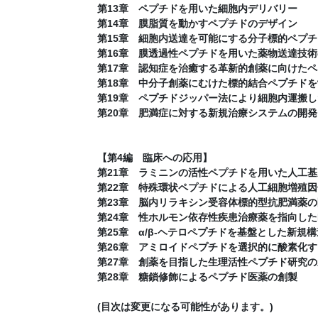
第13章 ペプチドを用いた細胞内デリバリー
第14章 膜脂質を動かすペプチドのデザイン
第15章 細胞内送達を可能にする分子標的ペプ
第16章 膜透過性ペプチドを用いた薬物送達技
第17章 認知症を治癒する革新的創薬に向けた
第18章 中分子創薬にむけた標的結合ペプチド
第19章 ペプチドジッパー法により細胞内運搬
第20章 肥満症に対する新規治療システムの開
【第4編 臨床への応用】
第21章 ラミニンの活性ペプチドを用いた人工
第22章 特殊環状ペプチドによる人工細胞増殖
第23章 脳内リラキシン受容体標的型抗肥満薬
第24章 性ホルモン依存性疾患治療薬を指向したK
第25章 α/β-ヘテロペプチドを基盤とした新規
第26章 アミロイドペプチドを選択的に酸素化
第27章 創薬を目指した生理活性ペプチド研究
第28章 糖鎖修飾によるペプチド医薬の創製
(目次は変更になる可能性があります。)