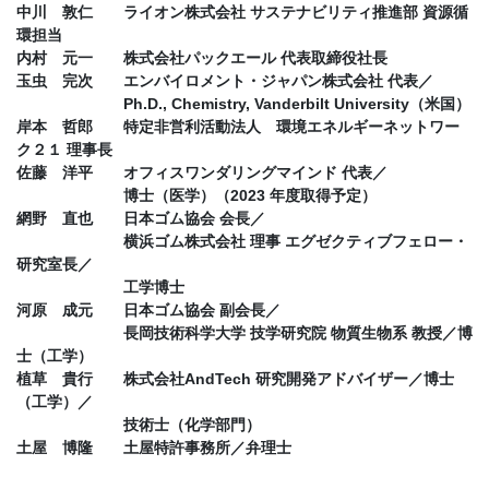
中川 敦仁 ライオン株式会社 サステナビリティ推進部 資源循
環担当
内村 元一 株式会社パックエール 代表取締役社長
玉虫 完次 エンバイロメント・ジャパン株式会社 代表／
Ph.D., Chemistry, Vanderbilt University（米国）
岸本 哲郎 特定非営利活動法人 環境エネルギーネットワー
ク２１ 理事長
佐藤 洋平 オフィスワンダリングマインド 代表／
博士（医学）（2023 年度取得予定）
網野 直也 日本ゴム協会 会長／
横浜ゴム株式会社 理事 エグゼクティブフェロー・
研究室長／
工学博士
河原 成元 日本ゴム協会 副会長／
長岡技術科学大学 技学研究院 物質生物系 教授／博
士（工学）
植草 貴行 株式会社AndTech 研究開発アドバイザー／博士
（工学）／
技術士（化学部門）
土屋 博隆 土屋特許事務所／弁理士