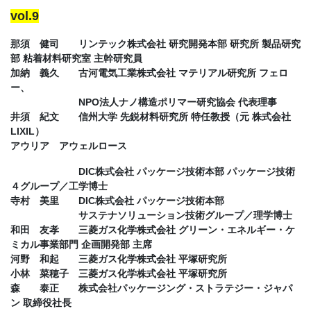
vol.9
那須 健司 リンテック株式会社 研究開発本部 研究所 製品研究
部 粘着材料研究室 主幹研究員
加納 義久 古河電気工業株式会社 マテリアル研究所 フェロ
ー、
NPO法人ナノ構造ポリマー研究協会 代表理事
井須 紀文 信州大学 先鋭材料研究所 特任教授（元 株式会社
LIXIL）
アウリア アウェルロース
DIC株式会社 パッケージ技術本部 パッケージ技術
４グループ／工学博士
寺村 美里 DIC株式会社 パッケージ技術本部
サステナソリューション技術グループ／理学博士
和田 友孝 三菱ガス化学株式会社 グリーン・エネルギー・ケ
ミカル事業部門 企画開発部 主席
河野 和起 三菱ガス化学株式会社 平塚研究所
小林 菜穂子 三菱ガス化学株式会社 平塚研究所
森 泰正 株式会社パッケージング・ストラテジー・ジャパ
ン 取締役社長