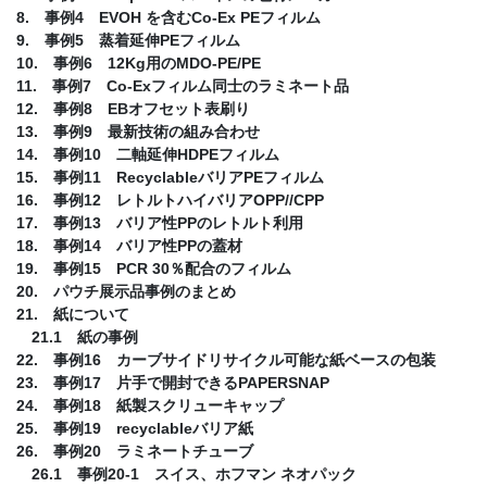
8. 事例4 EVOH を含むCo-Ex PEフィルム
9. 事例5 蒸着延伸PEフィルム
10. 事例6 12Kg用のMDO-PE/PE
11. 事例7 Co-Exフィルム同士のラミネート品
12. 事例8 EBオフセット表刷り
13. 事例9 最新技術の組み合わせ
14. 事例10 二軸延伸HDPEフィルム
15. 事例11 RecyclableバリアPEフィルム
16. 事例12 レトルトハイバリアOPP//CPP
17. 事例13 バリア性PPのレトルト利用
18. 事例14 バリア性PPの蓋材
19. 事例15 PCR 30％配合のフィルム
20. パウチ展示品事例のまとめ
21. 紙について
21.1 紙の事例
22. 事例16 カーブサイドリサイクル可能な紙ベースの包装
23. 事例17 片手で開封できるPAPERSNAP
24. 事例18 紙製スクリューキャップ
25. 事例19 recyclableバリア紙
26. 事例20 ラミネートチューブ
26.1 事例20-1 スイス、ホフマン ネオパック