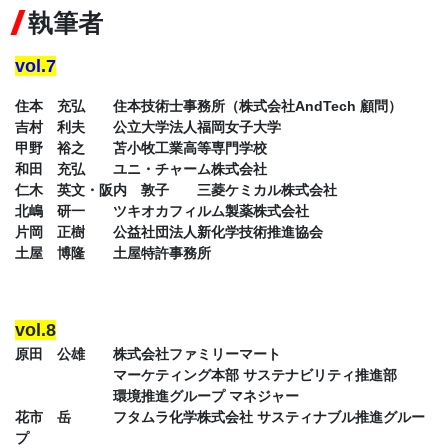
執筆者
vol.7
住本 充弘 住本技術士事務所（株式会社AndTech 顧問）
吉村 利夫 公立大学法人福岡女子大学
甲野 裕之 苫小牧工業高等専門学校
和田 充弘 ユニ・チャーム株式会社
仁木 英文・阪内 敦子 三菱ケミカル株式会社
北嶋 研一 ツキオカフィルム製薬株式会社
片岡 正樹 公益社団法人新化学技術推進協会
土屋 博隆 土屋特許事務所
vol.8
原田 公雄 株式会社ファミリーマート
マーケティング本部 サステナビリティ推進部
環境推進グループ マネジャー
花市 岳 フタムラ化学株式会社 サスティナブル推進グルー
プ