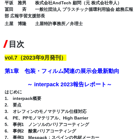
平坂 雅男 株式会社AndTech 顧問（元 株式会社帝人）
冨田 斉 一般社団法人 プラスチック循環利用協会 総務広報
部 広報学習支援部長
土屋 博隆 土屋特許事務所／弁理士
目次
vol.7
（2023年9月発刊）
第1章 包装・フィルム関連の展示会最新動向
～ interpack 2023報告レポート～
はじめに
1. interpack概要
2. 要点
3. オレフィンのモノマテリアル仕様対応
4. PE、PPモノマテリアル、High Barrier
5. 事例1 ノンソルのバリアコーティング
6. 事例2 酸素バリアコーティング
7. 事例3 Mespack：スペインの包材メーカー