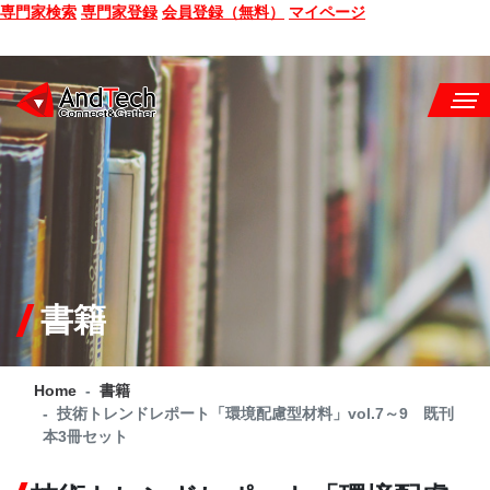
専門家検索
専門家登録
会員登録（無料）
マイページ
SEMINAR
BOOK
CONSULTING
SERVICE
書籍
COMPANY
Home
書籍
Q&A
技術トレンドレポート「環境配慮型材料」vol.7～9 既刊
本3冊セット
SITE MAP