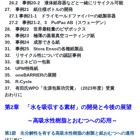
26.2 事例20-2 液体紙容器などと一緒にリサイクル可能
27. 事例21 紙仕様ボトルの開発
27.1 事例21-1 ドライモールドファイバーの紙製容器
27.2 事例21-2、3 PulPac AB（スウェーデン）
28. 事例22 世界最軽量のピザボックス
29. 事例23 極薄の蒸着真空コーティング紙
30. 事例24 成形できる紙
31. 事例25 Stora Ensoの各種紙製品
32. リサイクル性についての認証事例
33. 省エネピロー包装
34. UPM特殊紙
35. oneBARRIERの展開
36. R-Cycle
37. 有田氏WPO「生涯包装功労賞」（2023年度）受賞
おわりに
第2章 「水を吸収する素材」の開発と今後の展望
～高吸水性樹脂とおむつへの応用～
第1節 生分解性を有する高吸水性樹脂の創製と紙おむつへの適用
はじめに