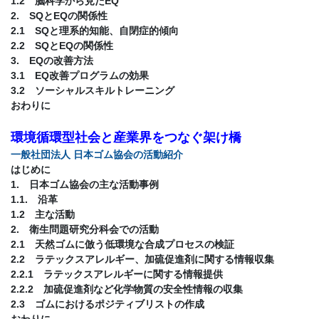
1.2 脳科学から見たEQ
2. SQとEQの関係性
2.1 SQと理系的知能、自閉症的傾向
2.2 SQとEQの関係性
3. EQの改善方法
3.1 EQ改善プログラムの効果
3.2 ソーシャルスキルトレーニング
おわりに
環境循環型社会と産業界をつなぐ架け橋
一般社団法人 日本ゴム協会の活動紹介
はじめに
1. 日本ゴム協会の主な活動事例
1.1. 沿革
1.2 主な活動
2. 衛生問題研究分科会での活動
2.1 天然ゴムに倣う低環境な合成プロセスの検証
2.2 ラテックスアレルギー、加硫促進剤に関する情報収集
2.2.1 ラテックスアレルギーに関する情報提供
2.2.2 加硫促進剤など化学物質の安全性情報の収集
2.3 ゴムにおけるポジティブリストの作成
おわりに