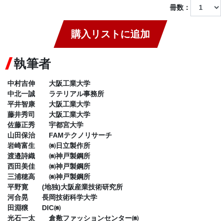
冊数：
購入リストに追加
執筆者
中村吉伸 大阪工業大学
中北一誠 ラテリアル事務所
平井智康 大阪工業大学
藤井秀司 大阪工業大学
佐藤正秀 宇都宮大学
山田保治 FAMテクノリサーチ
岩崎富生 ㈱日立製作所
渡邉詩織 ㈱神戸製鋼所
西田美佳 ㈱神戸製鋼所
三浦穂高 ㈱神戸製鋼所
平野寛 (地独)大阪産業技術研究所
河合晃 長岡技術科学大学
田淵穣 DIC㈱
光石一太 倉敷ファッションセンター㈱