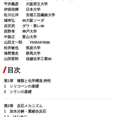
平井義彦 大阪府立大学
伊掛浩輝 日本大学
松川公洋 京都工芸繊維大学
城幸弘 ㈱大阪ソーダ
吉沢武 ダウ・東レ㈱
西野孝 神戸大学
中路正 富山大学
山田文一郎 YAMAKIN㈱
松井敏也 筑波大学
海野雅史 群馬大学
山田哲郎 信越化学工業㈱
目次
第1章 種類と化学構造,特性
1 シリコーンの基礎
2 シランの基礎
第2章 反応メカニズム
1 加水分解・重縮合反応
1.1 はじめに