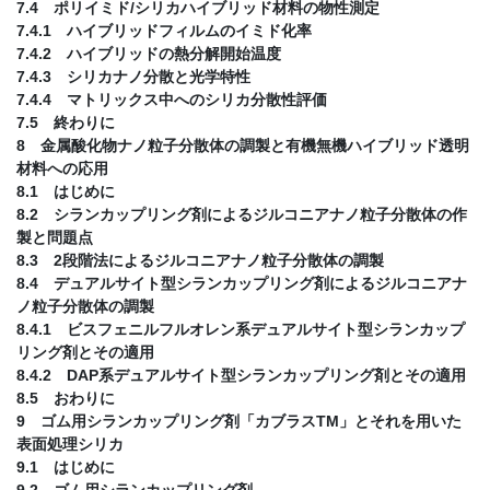
7.4 ポリイミド/シリカハイブリッド材料の物性測定
7.4.1 ハイブリッドフィルムのイミド化率
7.4.2 ハイブリッドの熱分解開始温度
7.4.3 シリカナノ分散と光学特性
7.4.4 マトリックス中へのシリカ分散性評価
7.5 終わりに
8 金属酸化物ナノ粒子分散体の調製と有機無機ハイブリッド透明
材料への応用
8.1 はじめに
8.2 シランカップリング剤によるジルコニアナノ粒子分散体の作
製と問題点
8.3 2段階法によるジルコニアナノ粒子分散体の調製
8.4 デュアルサイト型シランカップリング剤によるジルコニアナ
ノ粒子分散体の調製
8.4.1 ビスフェニルフルオレン系デュアルサイト型シランカップ
リング剤とその適用
8.4.2 DAP系デュアルサイト型シランカップリング剤とその適用
8.5 おわりに
9 ゴム用シランカップリング剤「カブラスTM」とそれを用いた
表面処理シリカ
9.1 はじめに
9.2 ゴム用シランカップリング剤