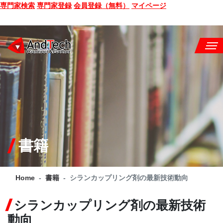
専門家検索
専門家登録
会員登録（無料）
マイページ
SEMINAR
BOOK
CONSULTING
SERVICE
書籍
COMPANY
Home
書籍
シランカップリング剤の最新技術動向
Q&A
シランカップリング剤の最新技術
SITE MAP
動向