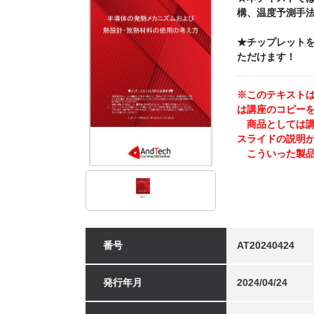
構、温度予測手
★チップレット
ただけます！
※このテキストは
は講座のコピー
商品としては講師
スライドの説明
こういった製品
番号
AT20240424
発行年月
2024/04/24