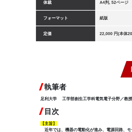
体裁
A4判, 52ページ
フォーマット
紙版
定価
22,000 円(本体
執筆者
足利大学 工学部創生工学科電気電子分野／教
目次
【
主旨
】
近年では、機器の電動化が進み、電源回路、モ