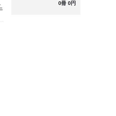
0冊 0円
、
ニ