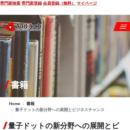
専門家検索
専門家登録
会員登録（無料）
マイページ
SEMINAR
BOOK
CONSULTING
SERVICE
書籍
COMPANY
Home
書籍
Q&A
量子ドットの新分野への展開とビジネスチャンス
SITE MAP
量子ドットの新分野への展開とビ