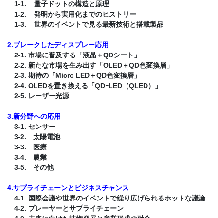
1-1. 量子ドットの構造と原理
1-2. 発明から実用化までのヒストリー
1-3. 世界のイベントで見る最新技術と搭載製品
2.ブレークしたディスプレー応用
2-1. 市場に普及する「液晶＋QDシート」
2-2. 新たな市場を生み出す「OLED＋QD色変換層」
2-3. 期待の「Micro LED＋QD色変換層」
2-4. OLEDを置き換える「QDｰLED（QLED）」
2-5. レーザー光源
3.新分野への応用
3-1. センサー
3-2. 太陽電池
3-3. 医療
3-4. 農業
3-5. その他
4.サプライチェーンとビジネスチャンス
4-1. 国際会議や世界のイベントで繰り広げられるホットな議論
4-2. プレーヤーとサプライチェーン