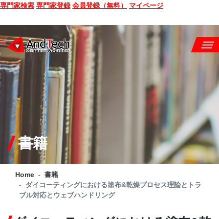
専門家検索
専門家登録
会員登録（無料）
マイページ
SEMINAR
BOOK
CONSULTING
SERVICE
書籍
COMPANY
Home
書籍
Q&A
ダイコーティングにおける塗布&乾燥プロセス理論とトラ
ブル対応とウェブハンドリング
SITE MAP