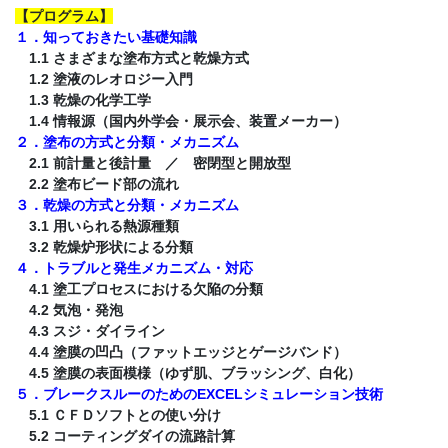
【
プログラム
】
１．知っておきたい基礎知識
1.1 さまざまな塗布方式と乾燥方式
1.2 塗液のレオロジー入門
1.3 乾燥の化学工学
1.4 情報源（国内外学会・展示会、装置メーカー）
２．塗布の方式と分類・メカニズム
2.1 前計量と後計量 ／ 密閉型と開放型
2.2 塗布ビード部の流れ
３．乾燥の方式と分類・メカニズム
3.1 用いられる熱源種類
3.2 乾燥炉形状による分類
４．トラブルと発生メカニズム・対応
4.1 塗工プロセスにおける欠陥の分類
4.2 気泡・発泡
4.3 スジ・ダイライン
4.4 塗膜の凹凸（ファットエッジとゲージバンド）
4.5 塗膜の表面模様（ゆず肌、ブラッシング、白化）
５．ブレークスルーのためのEXCELシミュレーション技術
5.1 ＣＦＤソフトとの使い分け
5.2 コーティングダイの流路計算