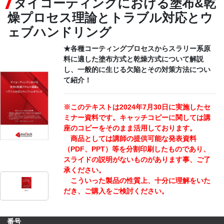
ダイコーティングにおける塗布&乾
燥プロセス理論とトラブル対応とウ
CONTACT
ェブハンドリング
★各種コーティングプロセスからスラリー系原
料に適した塗布方式と乾燥方式について解説
し、一般的に生じる欠陥とその対策方法につい
て紹介！
※このテキストは2024年7月30日に実施したセ
ミナー資料です。キャッチコピーに関しては講
座のコピーをそのまま活用しております。
商品としては講師の提供可能な発表資料
（PDF、PPT）等を分割印刷したものであり、
スライドの説明がないものがあります事、ご了
承ください。
こういった製品の性質上、十分に理解をいた
だき、ご購入をご検討ください。
番号