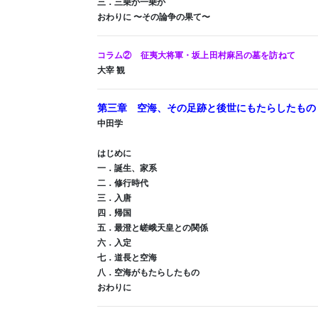
三．三乗か一乗か
おわりに 〜その論争の果て〜
コラム② 征夷大将軍・坂上田村麻呂の墓を訪ねて
大宰 観
第三章 空海、その足跡と後世にもたらしたもの
中田学
はじめに
一．誕生、家系
二．修行時代
三．入唐
四．帰国
五．最澄と嵯峨天皇との関係
六．入定
七．道長と空海
八．空海がもたらしたもの
おわりに