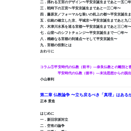
二．揺れる王宮のデザイン〜平安京誕生まであと一五〇
三．戦時下の王宮〜平安京誕生まであと一三〇年〜
四．藤原京／フォーマルな装いの机上の都〜平安京誕生
五．伝統の確立した京、平城京〜平安京誕生まであと九
六．木津川水系を巡る宮都〜平安京誕生まであと三〇年
七．山背へのシフトチェンジ〜平安京誕生まで一〇年〜
八．精緻なる宮都の到達点〜そして平安京誕生〜
九．宮都の役割とは
おわりに
コラム①平安時代の仏教（前半）―奈良仏教との離別と
平安時代の仏教（後半）―末法思想からの脱出
小山泰利
第二章 仏教論争 〜立ち戻るべき「真理」はある
正本 景造
はじめに
一．新旧宗派対立
二．空有の論争