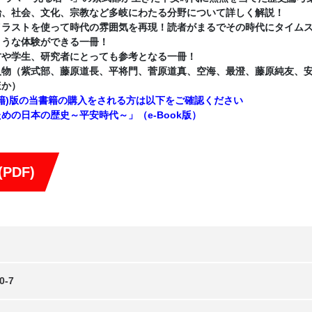
治、社会、文化、宗教など多岐にわたる分野について詳しく解説！
イラストを使って時代の雰囲気を再現！読者がまるでその時代にタイム
ような体験ができる一冊！
方や学生、研究者にとっても参考となる一冊！
人物（紫式部、藤原道長、平将門、菅原道真、空海、最澄、藤原純友、
ほか）
電子書籍)版の当書籍の購入をされる方は以下をご確認ください
めの日本の歴史～平安時代～」（e-Book版）
PDF)
0-7