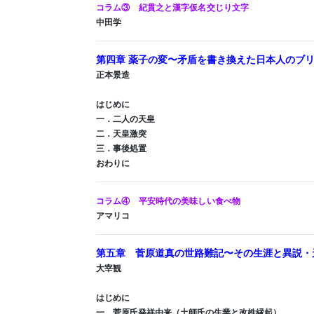
コラム③ 紀貫之と漢字仮名交じり文字
中田学
第四章 薬子の変〜矛盾を書き換えた日本人のブ
正本景造
はじめに
一．二人の天皇
二．天皇激突
三．事後処置
おわりに
コラム④ 平安時代の美味しい食べ物
アマリコ
第五章 菅原道真の世路難記〜その生涯と異説・
大宰観
はじめに
一．菅原氏発祥由来（土師氏の生業と改姓縁起）