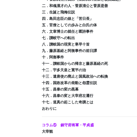
二．和魂漢才の人・菅原清公と菅原是善
三．生誕と飛梅伝説
四．島田忠臣の娘と「苦日長」
五．官僚としての歩みと白氏の体
六．文章博士の就任と匿詩事件
七．讃岐守への転出
八．讃岐国の現実と寒早十首
九．藤原基経と阿衡事件の前日譚
十．阿衡事件
十一．讃岐国からの帰京と藤原基経の死
十二．宇多天皇と寛平の治
十三．遣唐使の廃止と国風政治への転換
十四．国政改革の発動と怨霊伝説
十五．昌泰の変の黒幕
十六．昌泰の変と大宰府左遷行
十七．道真の起こした奇蹟とは
おわりに
コラム⑤ 鎮守府将軍・平貞盛
大宰観