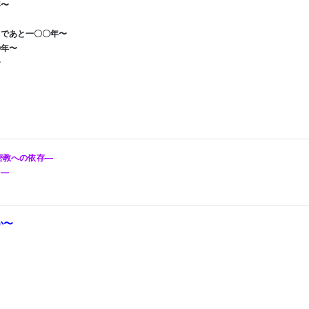
年〜
まであと一〇〇年〜
〇年〜
〜
密教への依存―
―
か〜