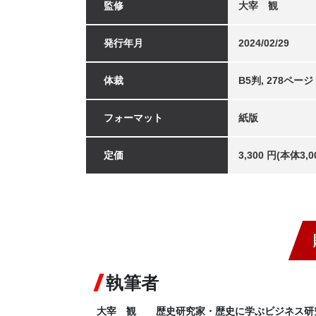
監修
大宰 観
発行年月
2024/02/29
体裁
B5判, 278ページ
フォーマット
紙版
定価
3,300 円(本体3
執筆者
大宰 観 歴史研究家・歴史に学ぶビジネス研