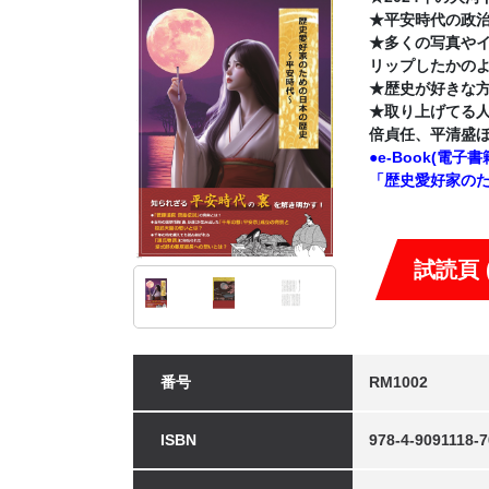
★平安時代の政
★多くの写真や
リップしたかの
★歴史が好きな
★取り上げてる
倍貞任、平清盛
●e-Book(
「歴史愛好家のた
試読頁 (
番号
RM1002
ISBN
978-4-9091118-7