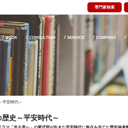
専門家検索
BOOK
CONSULTING
SERVICE
COMPANY
～平安時代～
の歴史～平安時代～
河ドラマ「光る君へ」の紫式部が生きた平安時代に焦点を当てた歴史論考