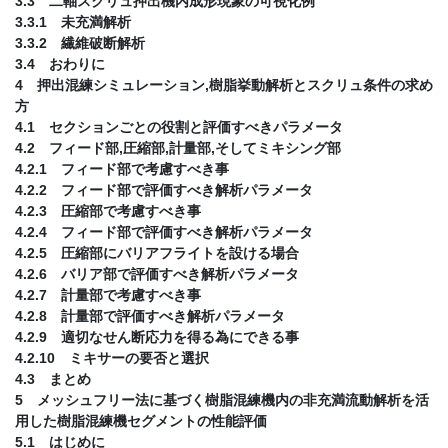
3.3 二軸スクリュ押出機内成形現象の可視化例
3.3.1 未充満解析
3.3.2 繊維破断解析
3.4 おわりに
4 押出混練シミュレーション,樹脂挙動解析とスクリュ条件の求め
方
4.1 セクションごとの役割と評価すべきパラメータ
4.2 フィード部,圧縮部,計量部,そしてミキシング部
4.2.1 フィード部で考慮すべき事
4.2.2 フィード部で評価すべき解析パラメータ
4.2.3 圧縮部で考慮すべき事
4.2.4 フィード部で評価すべき解析パラメータ
4.2.5 圧縮部にバリアフライトを設ける場合
4.2.6 バリア部で評価すべき解析パラメータ
4.2.7 計量部で考慮すべき事
4.2.8 計量部で評価すべき解析パラメータ
4.2.9 適切なせん断応力を得る為にできる事
4.2.10 ミキサーの要否と選択
4.3 まとめ
5 メッシュフリー法に基づく樹脂混練機内の非充満流動解析を活
用した樹脂混練機セグメントの性能評価
5.1 はじめに