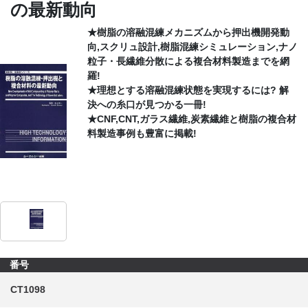
の最新動向
CONTACT
★樹脂の溶融混練メカニズムから押出機開発動
向,スクリュ設計,樹脂混練シミュレーション,ナノ
粒子・長繊維分散による複合材料製造までを網
羅!
★理想とする溶融混練状態を実現するには? 解
決への糸口が見つかる一冊!
★CNF,CNT,ガラス繊維,炭素繊維と樹脂の複合材
料製造事例も豊富に掲載!
番号
CT1098