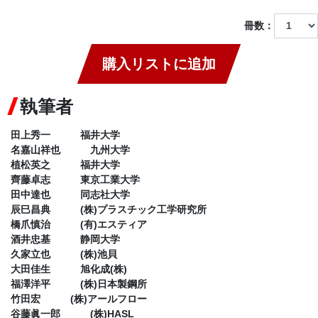
冊数：
購入リストに追加
執筆者
田上秀一 福井大学
名嘉山祥也 九州大学
植松英之 福井大学
齊藤卓志 東京工業大学
田中達也 同志社大学
辰巳昌典 (株)プラスチック工学研究所
橋爪慎治 (有)エスティア
酒井忠基 静岡大学
久家立也 (株)池貝
大田佳生 旭化成(株)
福澤洋平 (株)日本製鋼所
竹田宏 (株)アールフロー
谷藤眞一郎 (株)HASL