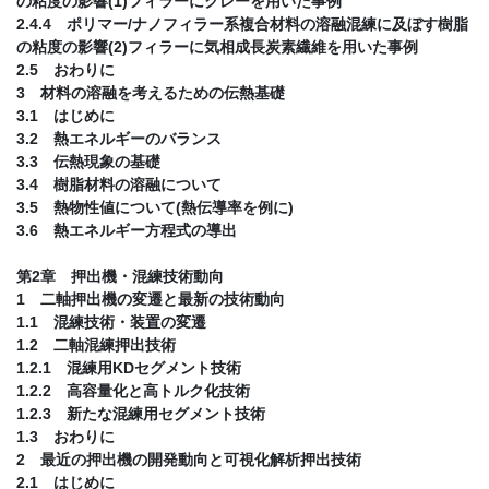
の粘度の影響(1)フィラーにクレーを用いた事例
2.4.4 ポリマー/ナノフィラー系複合材料の溶融混練に及ぼす樹脂
の粘度の影響(2)フィラーに気相成長炭素繊維を用いた事例
2.5 おわりに
3 材料の溶融を考えるための伝熱基礎
3.1 はじめに
3.2 熱エネルギーのバランス
3.3 伝熱現象の基礎
3.4 樹脂材料の溶融について
3.5 熱物性値について(熱伝導率を例に)
3.6 熱エネルギー方程式の導出
第2章 押出機・混練技術動向
1 二軸押出機の変遷と最新の技術動向
1.1 混練技術・装置の変遷
1.2 二軸混練押出技術
1.2.1 混練用KDセグメント技術
1.2.2 高容量化と高トルク化技術
1.2.3 新たな混練用セグメント技術
1.3 おわりに
2 最近の押出機の開発動向と可視化解析押出技術
2.1 はじめに