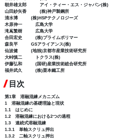
朝井雄太郎 アイ・ティー・エス・ジャパン(株)
山田紗矢香 (株)神戸製鋼所
清水博 (株)HSPテクノロジーズ
木原伸一 広島大学
滝嶌繁樹 広島大学
合田宏史 (株)プライムポリマー
森良平 GSアライアンス(株)
仙波健 (地独)京都市産業技術研究所
大峠慎二 トクラス(株)
伊藤弘和 (国研)産業技術総合研究所
福井武久 (株)栗本鐵工所
目次
第1章 溶融混練メカニズム
1 溶融混練の基礎理論と現状
1.1 はじめに
1.2 溶融混練における2つの過程
1.3 連続式溶融混練
1.3.1 単軸スクリュ押出
1.3.2 二軸スクリュ押出