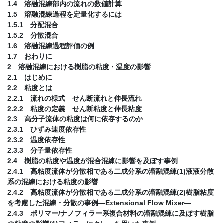
1.4 溶融混練部内の流れの数値計算
1.5 溶融混練過程を定量化するには
1.5.1 分配混合
1.5.2 分散混合
1.6 溶融混練過程評価の例
1.7 おわりに
2 溶融混練における樹脂の粘度・温度の影響
2.1 はじめに
2.2 粘度とは
2.2.1 流れの様式 せん断流れと伸長流れ
2.2.2 粘度の定義 せん断粘度と伸長粘度
2.3 高分子流体の粘度は何に依存するのか
2.3.1 ひずみ速度依存性
2.3.2 温度依存性
2.3.3 分子量依存性
2.4 樹脂の粘度や温度が混合混練に影響を及ぼす事例
2.4.1 高粘度流体が分散相である二成分系の溶融混練(1)液液分散
系の混練における粘度の影響
2.4.2 高粘度流体が分散相である二成分系の溶融混練(2)樹脂粘度
を考慮した混練・分散の事例―Extensional Flow Mixer―
2.4.3 ポリマー/ナノフィラー系複合材料の溶融混練に及ぼす樹脂