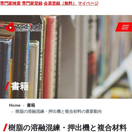
専門家検索
専門家登録
会員登録（無料）
マイページ
SEMINAR
BOOK
CONSULTING
SERVICE
書籍
COMPANY
Home
書籍
Q&A
樹脂の溶融混練・押出機と複合材料の最新動向
SITE MAP
樹脂の溶融混練・押出機と複合材料