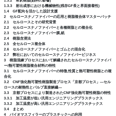
1.3.2 希釈樹脂(顔料の影響)
1.3.3 射出成形における機械物性(残存GF長と界面接着性)
1.4 GF配向を活かした設計支援
2 セルロースナノファイバーの応用と樹脂複合体マスターバッチ
2.1 セルロースとその研究背景
2.2 セルロースナノファイバーと各種樹脂との複合化
2.3 セルロースナノファイバー膜,紙
2.4 樹脂含浸法
2.5 全セルロース複合体
2.6 セルロースナノファイバーとゴムとの混合化
2.7 弊社においてのセルロースナノファイバービジネス
3 樹脂混練プロセスにおいて解繊されたセルロースナノファイバ
ー/熱可塑性樹脂複合材料の特性
3.1 セルロースナノファイバーの特徴,性質と熱可塑性樹脂との複
合化
3.2 CNF強化熱可塑性樹脂製造プロセス「京都プロセス」―セル
ロースの耐熱性とパルプ直接解繊―
3.3 京都プロセスにより製造されたCNF強化熱可塑性樹脂の特性
3.3.1 加工温度が低い汎用エンジニアリングプラスチックス
3.3.2 加工温度が高い汎用エンジニアリングプラスチックス
3.4 まとめ
4 バイオマスフィラーのプラスチックへの利用