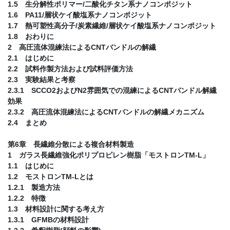
1.5 生分解性ポリマー/二酸化チタン系ナノコンポジット
1.6 PA11/層状ケイ酸塩系ナノコンポジット
1.7 熱可塑性高分子/炭素繊維/層状ケイ酸塩系ナノコンポジット
1.8 おわりに
2 高圧流体混練法によるCNTバンドルの解繊
2.1 はじめに
2.2 試料作製方法および試料評価方法
2.3 実験結果と考察
2.3.1 SCCO2およびN2雰囲気での混練によるCNTバンドル解繊
効果
2.3.2 高圧流体混練法によるCNTバンドルの解繊メカニズム
2.4 まとめ
第6章 長繊維分散による複合材料製造
1 ガラス長繊維強化ポリプロピレン樹脂「モストロンTM-L」
1.1 はじめに
1.2 モストロンTM-Lとは
1.2.1 製造方法
1.2.2 特徴
1.3 材料設計に関する考え方
1.3.1 GFMBの材料設計