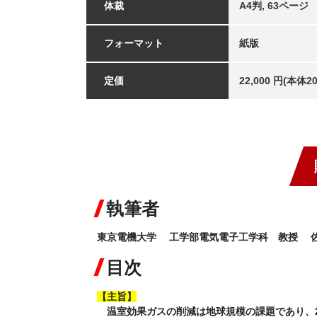
体裁
A4判, 63ページ
フォーマット
紙版
定価
22,000 円(本体
執筆者
東京電機大学 工学部電気電子工学科 教授 
目次
【
主旨
】
温室効果ガスの削減は地球規模の課題であり、20