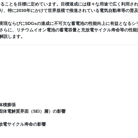
減することを目標に定めています。目標達成には様々な用途で広く利用さ
り、特に2030年にかけて世界規模で推進されている電気自動車等の普
現ならびにSDGsの達成に不可欠な蓄電池の性能向上に有益となるシ
さらに、リチウムイオン電池の蓄電容量と充放電サイクル寿命等の性能
解説します。
体積膨張
体電解質界面（SEI）層）の影響
放電サイクル寿命の影響