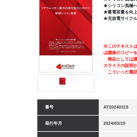
★シリコン負極
★蓄電容量を向
★充放電サイク
※このテキストは
は講座のコピー
商品としては講師
スライドの説明
こういった製品
番号
AT20240315
発行年月
2024/03/15