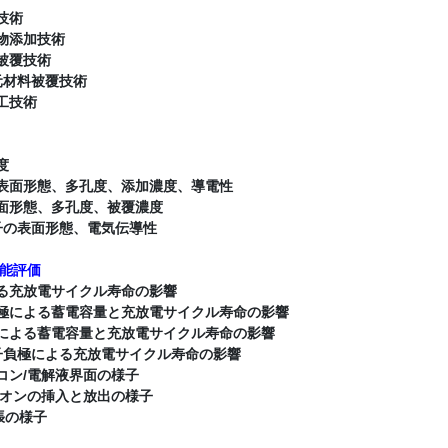
技術
物添加技術
被覆技術
元材料被覆技術
工技術
度
表面形態、多孔度、添加濃度、導電性
面形態、多孔度、被覆濃度
子の表面形態、電気伝導性
性能評価
る充放電サイクル寿命の影響
極による蓄電容量と充放電サイクル寿命の影響
による蓄電容量と充放電サイクル寿命の影響
子負極による充放電サイクル寿命の影響
コン/電解液界面の様子
イオンの挿入と放出の様子
張の様子