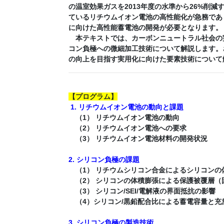
の温室効果ガスを2013年度の水準から26%削
ているリチウムイオン電池の高性能化が急務であ
に向けた高性能蓄電池の開発が必要となります。
本テキストでは、カーボンニュートラル社会の実
コン負極への微細加工技術について解説します。
の向上を目指す実用化に向けた要素技術について
【
プログラム
】
1. リチウムイオン電池の動向と課題
（1） リチウムイオン電池の動向
（2） リチウムイオン電池への要求
（3） リチウムイオン電池材料の開発状況
2. シリコン負極の課題
（1） リチウムシリコン合金によるシリコンの
（2） シリコンの体積膨張による保護被覆層（固
（3） シリコン/SEI/電解液の界面抵抗の影響
（4）シリコン/黒鉛配合比による蓄電容量と充
3. シリコン負極の製造技術