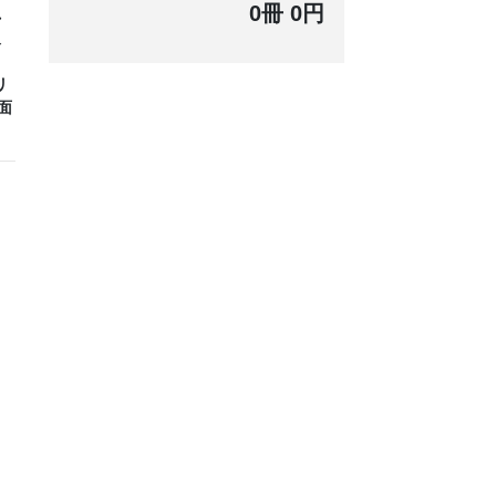
0冊 0円
れ
及
リ
面