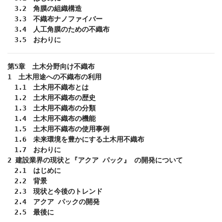
　3.2　角膜の組織構造

　3.3　不織布ナノファイバー

　3.4　人工角膜のための不織布

　3.5　おわりに
第5章　土木分野向け不織布

1　土木用途への不織布の利用

　1.1　土木用不織布とは

　1.2　土木用不織布の歴史

　1.3　土木用不織布の分類

　1.4　土木用不織布の機能

　1.5　土木用不織布の使用事例

　1.6　未来環境を豊かにする土木用不織布

　1.7　おわりに

2 建設業界の現状と『アクア パック』 の開発について

　2.1　はじめに

　2.2　背景

　2.3　現状と今後のトレンド

　2.4　アクア パックの開発

　2.5　最後に