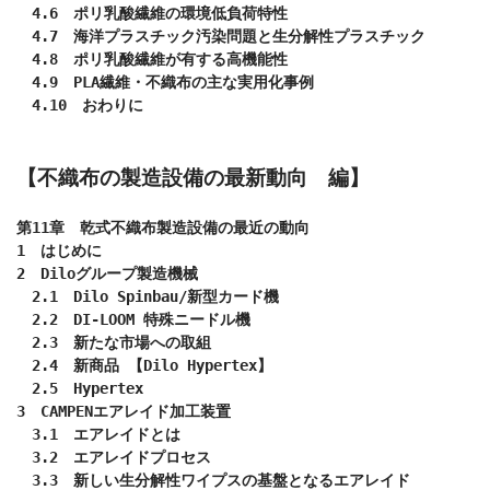
　4.6　ポリ乳酸繊維の環境低負荷特性

　4.7　海洋プラスチック汚染問題と生分解性プラスチック

　4.8　ポリ乳酸繊維が有する高機能性

　4.9　PLA繊維・不織布の主な実用化事例

　4.10　おわりに

【不織布の製造設備の最新動向　編】
第11章　乾式不織布製造設備の最近の動向

1　はじめに

2　Diloグループ製造機械

　2.1　Dilo Spinbau/新型カード機

　2.2　DI-LOOM 特殊ニードル機

　2.3　新たな市場への取組

　2.4　新商品 【Dilo Hypertex】

　2.5　Hypertex

3　CAMPENエアレイド加工装置

　3.1　エアレイドとは

　3.2　エアレイドプロセス

　3.3　新しい生分解性ワイプスの基盤となるエアレイド
