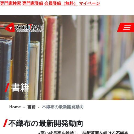
専門家検索
専門家登録
会員登録（無料）
マイページ
SEMINAR
BOOK
CONSULTING
SERVICE
書籍
COMPANY
Home
書籍
不織布の最新開発動向
Q&A
不織布の最新開発動向
SITE MAP
★高い成長率を維持し、技術革新を続ける不織布