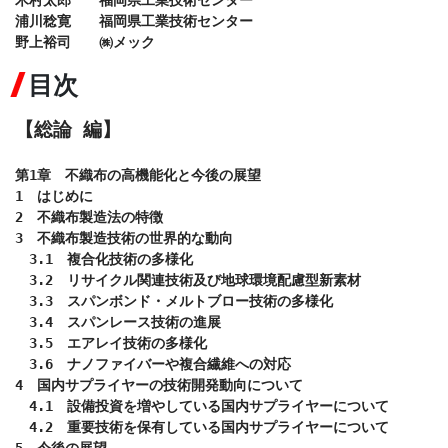
木村太郎　　福岡県工業技術センター

浦川稔寛　　福岡県工業技術センター

野上裕司　　㈱メック
目次
【総論 編】
第1章　不織布の高機能化と今後の展望

1　はじめに

2　不織布製造法の特徴

3　不織布製造技術の世界的な動向

　3.1　複合化技術の多様化

　3.2　リサイクル関連技術及び地球環境配慮型新素材

　3.3　スパンボンド・メルトブロー技術の多様化

　3.4　スパンレース技術の進展

　3.5　エアレイ技術の多様化

　3.6　ナノファイバーや複合繊維への対応

4　国内サプライヤーの技術開発動向について

　4.1　設備投資を増やしている国内サプライヤーについて

　4.2　重要技術を保有している国内サプライヤーについて

5　今後の展望
