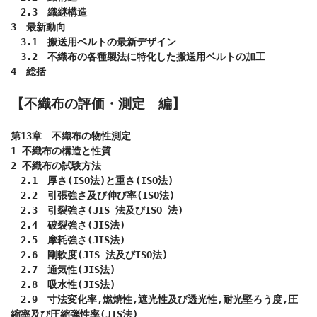
　2.3　織継構造

3　最新動向

　3.1　搬送用ベルトの最新デザイン

　3.2　不織布の各種製法に特化した搬送用ベルトの加工

4　総括

【不織布の評価・測定　編】
第13章　不織布の物性測定

1 不織布の構造と性質

2 不織布の試験方法

　2.1　厚さ(ISO法)と重さ(ISO法)

　2.2　引張強さ及び伸び率(ISO法)

　2.3　引裂強さ(JIS 法及びISO 法)

　2.4　破裂強さ(JIS法)

　2.5　摩耗強さ(JIS法)

　2.6　剛軟度(JIS 法及びISO法)

　2.7　通気性(JIS法)

　2.8　吸水性(JIS法)

　2.9　寸法変化率,燃焼性,遮光性及び透光性,耐光堅ろう度,圧
縮率及び圧縮弾性率(JIS法)
