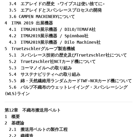
　3.4　エアレイドの歴史 -ワイプスは使い捨てに-

　3.5　エアレイドとスパンレースプロセスの開発

　3.6 CAMPEN MACHINERYについて

4　ITMA 2019 出展機器

　4.1　ITMA2019展示機器 / DILO/TEMAFA社

　4.2　ITMA2019展示機器 / Spinnbau社

　4.3　ITMA2019展示機器 / Dilo Machines社

5　Truetzschlerグループ製造機械

　5.1　スパンレース技術の歴史及びTruetzschler社について

　5.2　Truetzschler社NCTカード機について

　5.3　コーマノイルへの取り組み

　5.4　サステナビリティへの取り組み

　5.5　綿・天然繊維用ランダムカードTWF-NCRカード機について

　5.6　パルプ不織布のウェットレイイング・スパンレーシング
(WLS)ライン
第12章　不織布搬送用ベルト

1　概要

2　基礎論

　2.1　搬送用ベルトの製作工程

　2.2　織構造
