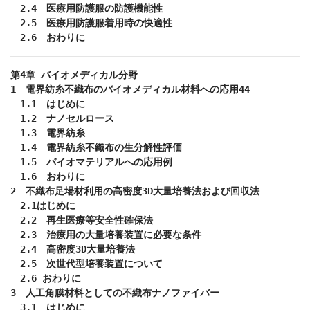
　2.4　医療用防護服の防護機能性

　2.5　医療用防護服着用時の快適性

　2.6　おわりに
第4章 バイオメディカル分野

1　電界紡糸不織布のバイオメディカル材料への応用44

　1.1　はじめに

　1.2　ナノセルロース

　1.3　電界紡糸

　1.4　電界紡糸不織布の生分解性評価

　1.5　バイオマテリアルへの応用例

　1.6　おわりに

2　不織布足場材利用の高密度3D大量培養法および回収法

　2.1はじめに

　2.2　再生医療等安全性確保法

　2.3　治療用の大量培養装置に必要な条件

　2.4　高密度3D大量培養法

　2.5　次世代型培養装置について

　2.6 おわりに

3　人工角膜材料としての不織布ナノファイバー

　3.1　はじめに
