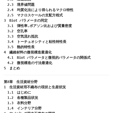
　2.3　境界値問題

　2.4　均質化法により得られるマクロ特性

　2.5　マクロスケールの支配方程式

3　Biot パラメータの同定

　3.1　弾性率,ポアソン比および質量密度

　3.2　空孔率

　3.3　空気流れ抵抗

　3.4　トーチュオシティと粘性特性長

　3.5　熱的特性長

4　繊維材料の微視構造最適化

　4.1　Biot パラメータと微視的パラメータの関係式

　4.2　微視構造の寸法最適化

5　まとめ
第8章　生活資材分野

1　生活資材用不織布の現状と生産状況

　1.1　はじめに

　1.2　各種製品状況

　1.3　衣料分野

　1.4　インテリア分野
