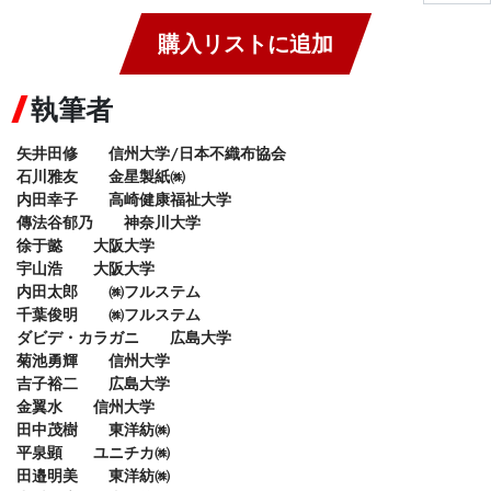
購入リストに追加
執筆者
矢井田修　　信州大学/日本不織布協会

石川雅友　　金星製紙㈱

内田幸子　　高崎健康福祉大学

傳法谷郁乃　　神奈川大学

徐于懿　　大阪大学

宇山浩　　大阪大学

内田太郎　　㈱フルステム

千葉俊明　　㈱フルステム

ダビデ・カラガニ　　広島大学

菊池勇輝　　信州大学

吉子裕二　　広島大学

金翼水　　信州大学

田中茂樹　　東洋紡㈱

平泉顕　　ユニチカ㈱

田邉明美　　東洋紡㈱
