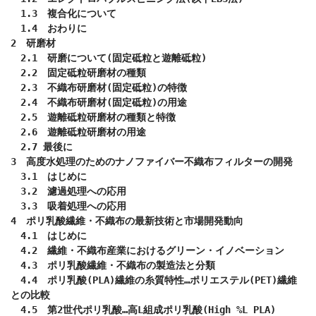
　1.3　複合化について

　1.4　おわりに

2　研磨材

　2.1　研磨について(固定砥粒と遊離砥粒)

　2.2　固定砥粒研磨材の種類

　2.3　不織布研磨材(固定砥粒)の特徴

　2.4　不織布研磨材(固定砥粒)の用途

　2.5　遊離砥粒研磨材の種類と特徴

　2.6　遊離砥粒研磨材の用途

　2.7 最後に

3　高度水処理のためのナノファイバー不織布フィルターの開発

　3.1　はじめに

　3.2　濾過処理への応用

　3.3　吸着処理への応用

4　ポリ乳酸繊維・不織布の最新技術と市場開発動向

　4.1　はじめに

　4.2　繊維・不織布産業におけるグリーン・イノベーション

　4.3　ポリ乳酸繊維・不織布の製造法と分類

　4.4　ポリ乳酸(PLA)繊維の糸質特性…ポリエステル(PET)繊維
との比較

　4.5　第2世代ポリ乳酸…高L組成ポリ乳酸(High %L PLA)
