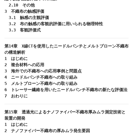
　2.10　その他

3　不織布の触感評価

　3.1　触感の主観評価

　3.2　布の触感の客観的評価に用いられる物理特性

　3.3　客観評価式
第14章　X線CTを使用したニードルパンチとメルトブローン不織布
の構造解析

1　はじめに

2　複合材料への応用

3　海外での不織布への応用事例と問題点

4　ニードルパンチ不織布への取り組み

5　メルトブローン不織布への取り組み

6　トレーサー繊維を用いたニードルパンチ不織布の新たな評価法

7　おわりに
第15章　透過光によるナノファイバー不織布厚みムラ測定技術と
装置の開発

1　はじめに

2　ナノファイバー不織布の厚みムラ発生要因
