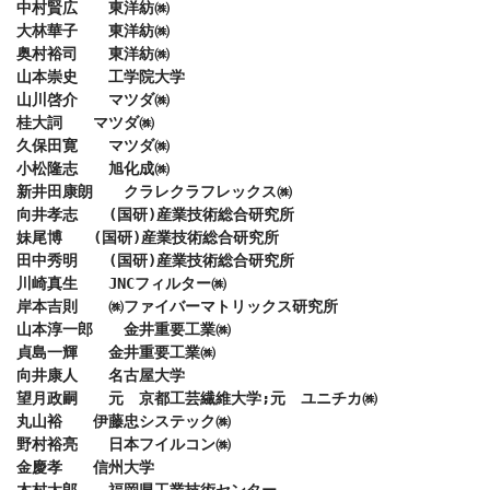
中村賢広　　東洋紡㈱

大林華子　　東洋紡㈱

奥村裕司　　東洋紡㈱

山本崇史　　工学院大学

山川啓介　　マツダ㈱

桂大詞　　マツダ㈱

久保田寛　　マツダ㈱

小松隆志　　旭化成㈱

新井田康朗　　クラレクラフレックス㈱

向井孝志　　(国研)産業技術総合研究所

妹尾博　　(国研)産業技術総合研究所

田中秀明　　(国研)産業技術総合研究所

川崎真生　　JNCフィルター㈱

岸本吉則　　㈱ファイバーマトリックス研究所

山本淳一郎　　金井重要工業㈱

貞島一輝　　金井重要工業㈱

向井康人　　名古屋大学

望月政嗣　　元　京都工芸繊維大学;元　ユニチカ㈱

丸山裕　　伊藤忠システック㈱

野村裕亮　　日本フイルコン㈱

金慶孝　　信州大学
