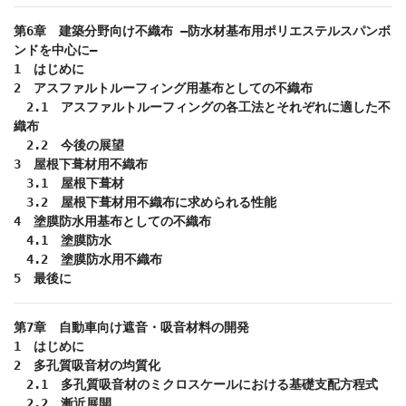
第6章　建築分野向け不織布 ―防水材基布用ポリエステルスパンボ
ンドを中心に―

1　はじめに

2　アスファルトルーフィング用基布としての不織布

　2.1　アスファルトルーフィングの各工法とそれぞれに適した不
織布

　2.2　今後の展望

3　屋根下葺材用不織布

　3.1　屋根下葺材

　3.2　屋根下葺材用不織布に求められる性能

4　塗膜防水用基布としての不織布

　4.1　塗膜防水

　4.2　塗膜防水用不織布

5　最後に
第7章　自動車向け遮音・吸音材料の開発

1　はじめに

2　多孔質吸音材の均質化

　2.1　多孔質吸音材のミクロスケールにおける基礎支配方程式

　2.2　漸近展開
