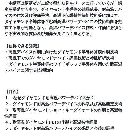
本講座は講演者が上記で得た知見をベースに行っていくが、講
座を受講する事で、ダイヤモンド半導体の結晶成長、耐高温デバ
イスの作製及び評価手法、高温下伝導特性解析技術等に加えて、
ダイヤモンド半導体を含む耐高温パワーデバイスの技術動向を把
握する事が可能となり、高温パワーデバイス作製・評価に必須と
なる実践的な技術及び知識が見につく事となる。
【習得できる知識】
・高温デバイス作製に向けたダイヤモンド半導体薄膜作製技術
・高温下でのダイヤモンドデバイス評価技術と特性解析技術
・ダイヤモンド半導体等のワイドギャップ半導体を用いた耐高温
デバイスに関する技術動向
【目次】
１. なぜダイヤモンド耐高温パワーデバイスか？
２．ダイヤモンド耐高温パワーデバイスの作製及び高温測定技術
３．耐高温ダイヤモンドショットキーダイオードの作製と高温特
性評価
４．耐高温ダイヤモンドFETの作製と高温特性評価
５．ダイヤモンド耐高温パワーデバイスの課題と今後の展望