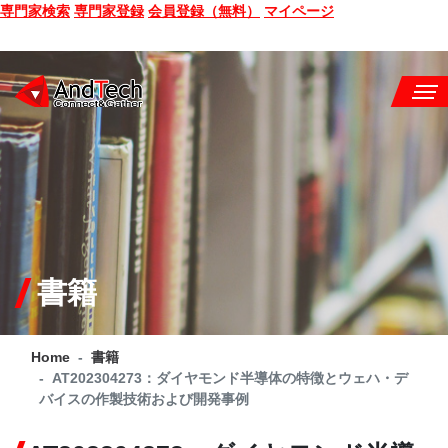
専門家検索
専門家登録
会員登録（無料）
マイページ
SEMINAR
BOOK
CONSULTING
SERVICE
書籍
COMPANY
Home
書籍
Q&A
AT202304273：ダイヤモンド半導体の特徴とウェハ・デ
バイスの作製技術および開発事例
SITE MAP