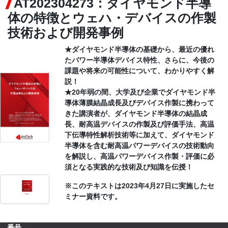
AT202304273：ダイヤモンド半導
体の特徴とウェハ・デバイスの作製
CONTACT
技術および開発事例
★ダイヤモンド半導体の基礎から、最近の優れ
たパワー半導体デバイス特性、さらに、今後の
課題や将来の可能性について、わかりやすく解
説！
★20年弱の間、大学及び企業でダイヤモンド半
導体薄膜結晶成長及びデバイス作製に携わって
きた講演者が、ダイヤモンド半導体の結晶成
長、耐高温デバイスの作製及び評価手法、高温
下伝導特性解析技術等に加えて、ダイヤモンド
半導体を含む耐高温パワーデバイスの技術動向
を解説し、高温パワーデバイス作製・評価に必
須となる実践的な技術及び知識を伝授！
※このテキストは2023年4月27日に実施したセ
ミナー資料です。
番号