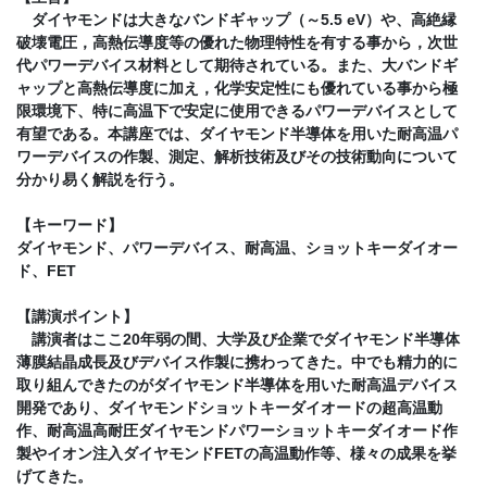
ダイヤモンドは大きなバンドギャップ（～5.5 eV）や、高絶縁
破壊電圧，高熱伝導度等の優れた物理特性を有する事から，次世
代パワーデバイス材料として期待されている。また、大バンドギ
ャップと高熱伝導度に加え，化学安定性にも優れている事から極
限環境下、特に高温下で安定に使用できるパワーデバイスとして
有望である。本講座では、ダイヤモンド半導体を用いた耐高温パ
ワーデバイスの作製、測定、解析技術及びその技術動向について
分かり易く解説を行う。
【キーワード】
ダイヤモンド、パワーデバイス、耐高温、ショットキーダイオー
ド、FET
【講演ポイント】
講演者はここ20年弱の間、大学及び企業でダイヤモンド半導体
薄膜結晶成長及びデバイス作製に携わってきた。中でも精力的に
取り組んできたのがダイヤモンド半導体を用いた耐高温デバイス
開発であり、ダイヤモンドショットキーダイオードの超高温動
作、耐高温高耐圧ダイヤモンドパワーショットキーダイオード作
製やイオン注入ダイヤモンドFETの高温動作等、様々の成果を挙
げてきた。