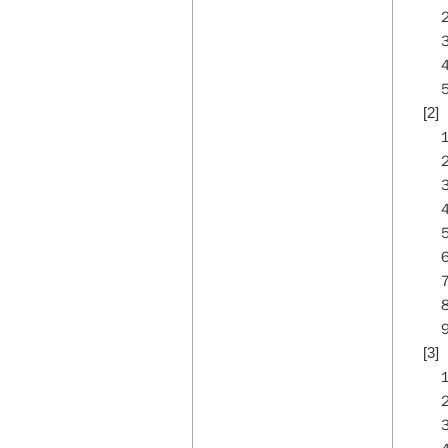
２
３
４
５
[
１
２
３．
４
５
６
７
８
９
[
１
２
３