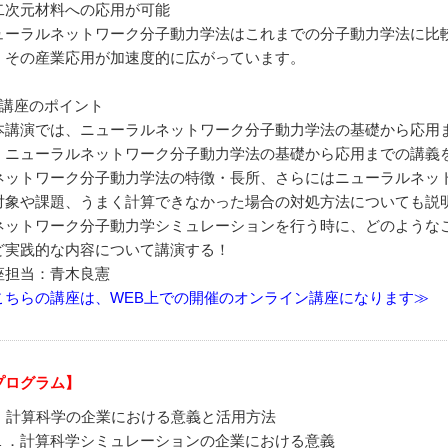
二次元材料への応用が可能
ューラルネットワーク分子動力学法はこれまでの分子動力学法に比
、その産業応用が加速度的に広がっています。
本講座のポイント
講演では、ニューラルネットワーク分子動力学法の基礎から応用
、ニューラルネットワーク分子動力学法の基礎から応用までの講義
ネットワーク分子動力学法の特徴・長所、さらにはニューラルネッ
対象や課題、うまく計算できなかった場合の対処方法についても説
ネットワーク分子動力学シミュレーションを行う時に、どのような
ど実践的な内容について講演する！
座担当：青木良憲
こちらの講座は、WEB上での開催のオンライン講座になります≫
プログラム】
1] 計算科学の企業における意義と活用方法
．計算科学シミュレーションの企業における意義