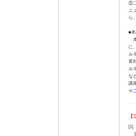
⑤
ニ
ら
■
本
に
ル
算
ル
な
講
≪
【
[
１