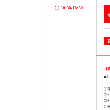
10:30-16:30
【
■
「
①
②
③
④