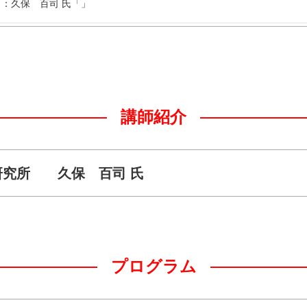
：久保 百司 氏「」
講師紹介
研究所 久保 百司 氏
プログラム