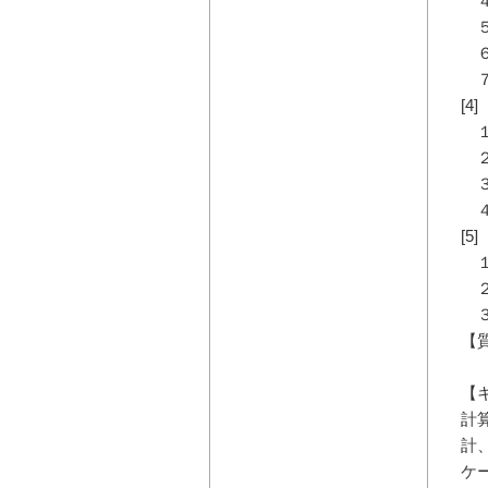
４
５
６
７
[
１
２
３
４
[
１
２
３
【
【
計
計
ケ