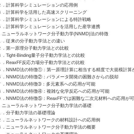
．計算科学シミュレーションの応用例
．計算科学を活用した高速スクリーニング
．計算科学シミュレーションによる特許戦略
．計算科学シミュレーションを活用した産学連携
2] ニューラルネットワーク分子動力学(NNMD)法の特徴
．従来の分子動力学法との違い
．第一原理分子動力学法との比較
Tight-Binding量子分子動力学法との比較
．ReaxFF反応力場分子動力学法との比較
．NNMD法の特徴①：第一原理計算に相当する精度で大規模計算
．NNMD法の特徴②：パラメータ開発の困難さからの脱却
．NNMD法の特徴➂：多元素系への応用が可能
．NNMD法の特徴④：複雑な化学反応への応用が可能
．NNMD法の特徴⑤：ReaxFFでは困難な二次元材料への応用が
3] ニューラルネットワーク分子動力学法の基礎
．分子動力学法の基礎理論
．ニューラルネットワークの材料設計への応用例
．ニューラルネットワーク分子動力学法の概要