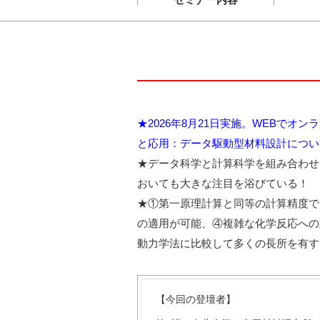
★2026年8月21日実施。WEBで
と応用：データ駆動型材料設計につい
★データ科学と計算科学を組み合わせ
おいても大きな注目を浴びている！
★①第一原理計算と同等の計算精度で
の適用が可能、④複雑な化学反応への
動力学法に比較して多くの長所を有す
【今回の登壇者】