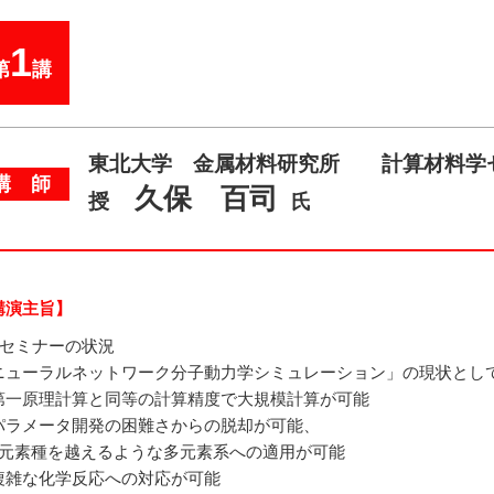
1
第
講
東北大学 金属材料研究所 計算材料学
講 師
久保 百司
授
氏
講演主旨】
本セミナーの状況
ニューラルネットワーク分子動力学シミュレーション」の現状とし
第一原理計算と同等の計算精度で大規模計算が可能
パラメータ開発の困難さからの脱却が可能、
8元素種を越えるような多元素系への適用が可能
複雑な化学反応への対応が可能