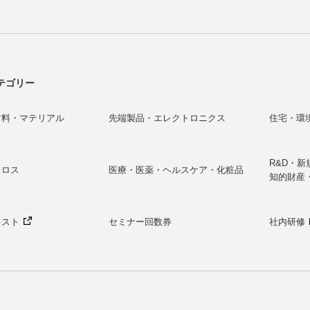
テゴリー
材料・マテリアル
先端製品・エレクトロニクス
住宅・環
R&D・
ドロス
医療・医薬・ヘルスケア・化粧品
知的財産
キスト
セミナー回数券
社内研修