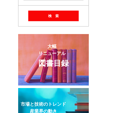
検 索
大幅
リニューアル
図書目録
市場と技術のトレンド
産業界の動き