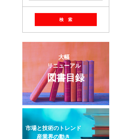
検 索
大幅
リニューアル
図書目録
市場と技術のトレンド
産業界の動き