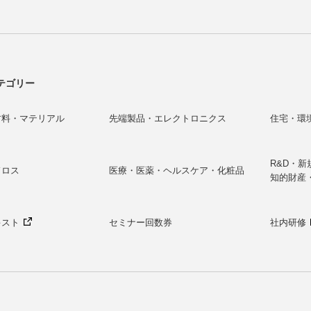
テゴリー
材料・マテリアル
先端製品・エレクトロニクス
住宅・環
R&D・
ドロス
医療・医薬・ヘルスケア・化粧品
知的財産
キスト
セミナー回数券
社内研修