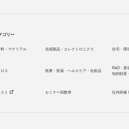
テゴリー
材料・マテリアル
先端製品・エレクトロニクス
住宅・環
R&D・
ドロス
医療・医薬・ヘルスケア・化粧品
知的財産
キスト
セミナー回数券
社内研修