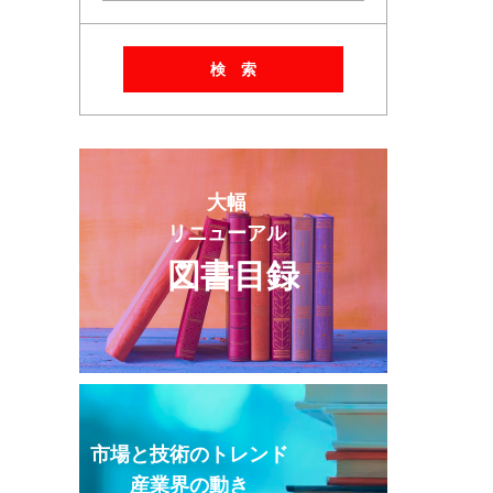
検 索
大幅
リニューアル
図書目録
市場と技術のトレンド
産業界の動き