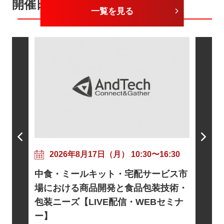
開催日が近いセミナー
一覧を見る
202
粘着剤
17:30
2026年8月17日（月） 10:30〜16:30
ニズムと
トに向け
中食・ミールキット・宅配サービス市
信・WE
基礎とロ
場における商品開発と食品包装技術・
電・宇宙
包装ニーズ【LIVE配信・WEBセミナ
EBセミ
ー】