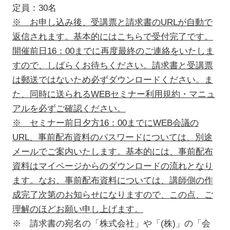
定員：30名
※ お申し込み後、受講票と請求書のURLが自動で
返信されます。基本的にはこちらで受付完了です。
開催前日16：00までに再度最終のご連絡をいたしま
すので、しばらくお待ちください。請求書と受講票
は郵送ではないため必ずダウンロードください。ま
た、同時に送られるWEBセミナー利用規約・マニュ
アルを必ずご確認ください。
※ セミナー前日夕方16：00までにWEB会議の
URL、事前配布資料のパスワードについては、別途
メールでご案内いたします。基本的には、事前配布
資料はマイページからのダウンロードの流れとなり
ます。なお、事前配布資料については、講師側の作
成完了次第のお知らせになりますので、この点、ご
理解のほどお願い申し上げます。
※ 請求書の宛名の「株式会社」や「(株)」の「会