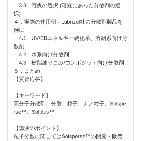
3.3 溶媒の選択 (溶媒にあった分散剤の選
択)
４．実際の使用例 - Lubrizol社の分散剤製品を
例に
4.1 UV/EBエネルギー硬化系、溶剤系向け分
散剤
4.2 水系向け分散剤
4.3 樹脂練りこみ/コンポジット向け分散剤
５．まとめ
【質疑応答】
【キーワード】
高分子分散剤、分散、粒子、ナノ粒子、Solspe
rse™、Solplus™
【講演のポイント】
粒子分散に関してはSolsperse™の開発・販売