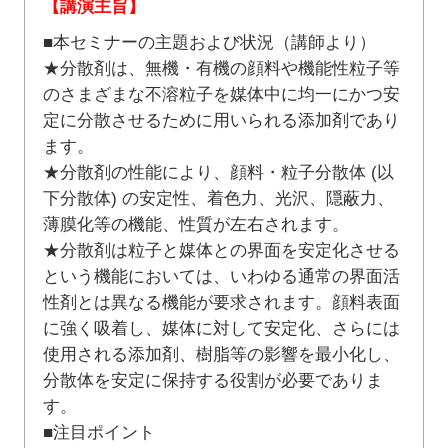
【講演主旨】
■本セミナーの主題および状況（講師より）
★分散剤は、無機・有機の顔料や機能性粒子等
のさまざまな不溶粒子を媒体中に均一にかつ安
定に分散させるために用いられる添加剤であり
ます。
★分散剤の性能により、顔料・粒子分散体 (以
下分散体) の安定性、着色力、光沢、隠蔽力、
薄膜化等の機能、性質が左右されます。
★分散剤は粒子と媒体との界面を安定化させる
という機能においては、いわゆる通常の界面活
性剤とは異なる機能が要求されます。顔料表面
に強く吸着し、媒体に対して安定化、さらには
使用される添加剤、樹脂等の影響を最小化し、
分散体を安定に保持する役割が必要でありま
す。
■注目ポイント