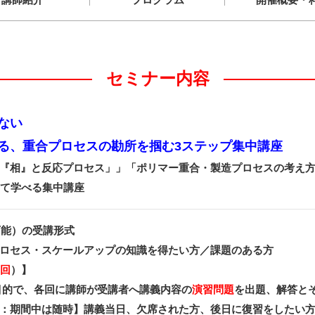
セミナー内容
ない
る、重合プロセスの勘所を掴む3ステップ集中講座
『相』と反応プロセス」」「ポリマー重合・製造プロセスの考え
して学べる集中講座
可能）の受講形式
ロセス・スケールアップの知識を得たい方／課題のある方
3回
）】
目的で、各回に講師が受講者へ講義内容の
演習問題
を出題、解答と
：期間中は随時】講義当日、欠席された方、後日に復習をしたい