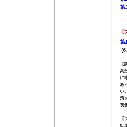
第
【
第
(6
【
高
に
あ
い
策
初
【
0