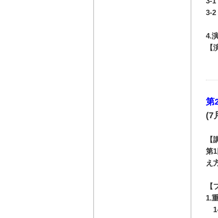
3
3
4.
【
第
(7
【
第
え
【
1
1