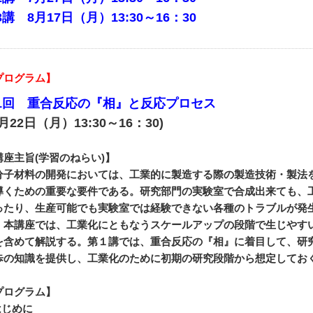
3講 8月17日（月）13:30～16：30
プログラム】
1回 重合反応の『相』と反応プロセス
月22日（月）13:30～16：30)
講座主旨(学習のねらい)】
分子材料の開発においては、工業的に製造する際の製造技術・製法
導くための重要な要件である。研究部門の実験室で合成出来ても、
ったり、生産可能でも実験室では経験できない各種のトラブルが発
。本講座では、工業化にともなうスケールアップの段階で生じやす
を含めて解説する。第１講では、重合反応の『相』に着目して、研
歩の知識を提供し、工業化のために初期の研究段階から想定してお
プログラム】
.はじめに