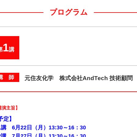
プログラム
1
第
講
講 師
元住友化学 株式会社AndTech 技術顧問
講演主旨】
予定】
1講 6月22日（月）13:30～16：30
2講 7月27日（月）13:30～16：30