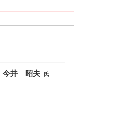
今井 昭夫
氏