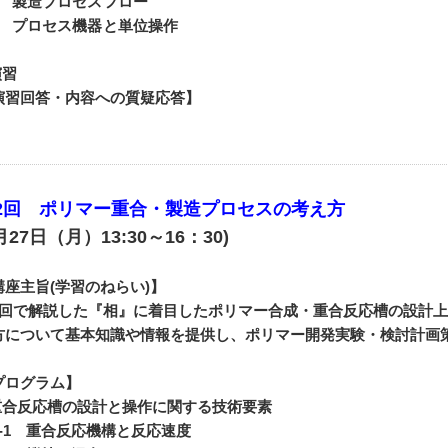
-1 製造プロセスフロー
-2 プロセス機器と単位操作
演習
演習回答・内容への質疑応答】
2回 ポリマー重合・製造プロセスの考え方
月27日（月）13:30～16：30)
講座主旨(学習のねらい)】
1回で解説した『相』に着目したポリマー合成・重合反応槽の設計
方について基本知識や情報を提供し、ポリマー開発実験・検討計画
プログラム】
.重合反応槽の設計と操作に関する技術要素
-1 重合反応機構と反応速度