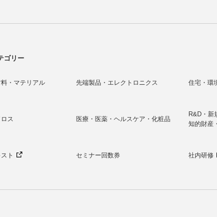
テゴリー
材料・マテリアル
先端製品・エレクトロニクス
住宅・環
R&D・
ドロス
医療・医薬・ヘルスケア・化粧品
知的財産
キスト
セミナー回数券
社内研修