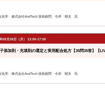
友化学 株式会社AndTech 技術顧問 今井 昭夫 氏
6年09月28日（月） 13:00-17:00
子添加剤・充填剤の選定と実用配合処方【35問35答】【LI
友化学 株式会社AndTech 技術顧問 今井 昭夫 氏