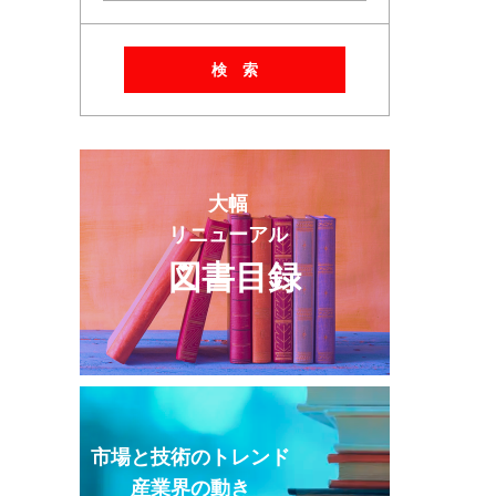
検 索
大幅
リニューアル
図書目録
市場と技術のトレンド
産業界の動き