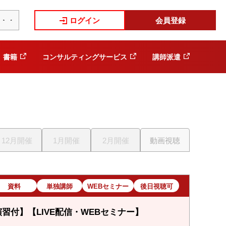
ログイン
会員登録
書籍
コンサルティングサービス
講師派遣
12月開催
1月開催
2月開催
動画視聴
資料
単独講師
WEBセミナー
後日視聴可
習付】【LIVE配信・WEBセミナー】