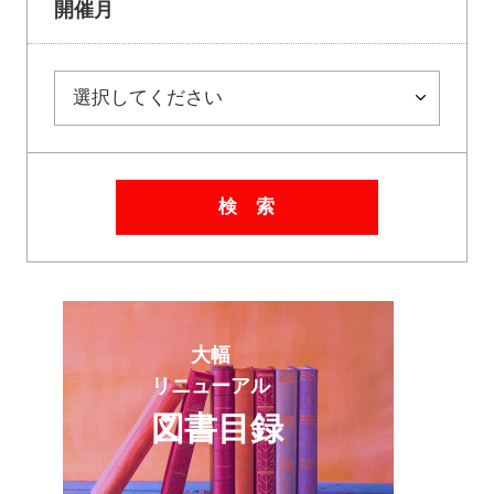
開催月
検 索
大幅
リニューアル
図書目録