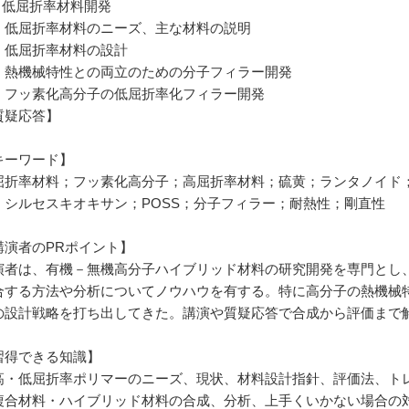
. 低屈折率材料開発
低屈折率材料のニーズ、主な材料の説明
低屈折率材料の設計
熱機械特性との両立のための分子フィラー開発
フッ素化高分子の低屈折率化フィラー開発
質疑応答】
キーワード】
屈折率材料；フッ素化高分子；高屈折率材料；硫黄；ランタノイド
；シルセスキオキサン；POSS；分子フィラー；耐熱性；剛直性
講演者のPRポイント】
演者は、有機－無機高分子ハイブリッド材料の研究開発を専門とし
合する方法や分析についてノウハウを有する。特に高分子の熱機械
の設計戦略を打ち出してきた。講演や質疑応答で合成から評価まで
習得できる知識】
高・低屈折率ポリマーのニーズ、現状、材料設計指針、評価法、ト
複合材料・ハイブリッド材料の合成、分析、上手くいかない場合の