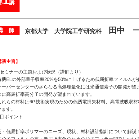
1
第
講
田中 
講 師
京都大学 大学院工学研究科
講演主旨】
本セミナーの主題および状況（講師より）
有機ELの外部量子収率20%を50%に上げるため低屈折率フィルム
サーバーセンターのさらなる高処理量化には光通信素子の開発が望
めに高屈折率高分子の開発が望まれています。
これらの材料は6G技術実現のための低誘電損失材料、高電波吸収
います。
注目ポイント
高・低屈折率ポリマーのニーズ、現状、材料設計指針について解説
高分子フィルムの高・低屈折率化のための分子フィラー開発につい