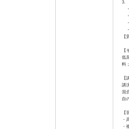
3
・
・
・
・
【
【
低
料
【
講
混
自
【
・
・