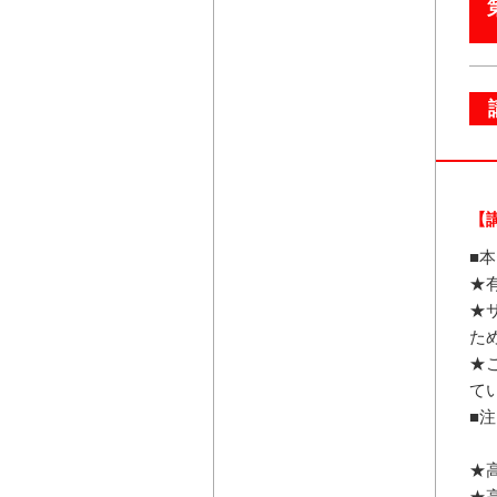
【
■
★
★
た
★
て
■
★
★