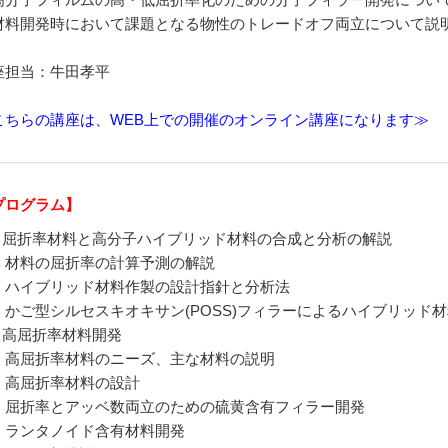
材料開発時において課題となる物性のトレードオフ両立について説
座担当：牛田孝平
こちらの講座は、WEB上での開催のオンライン講座になります≫
プログラム】
. 屈折率材料と高分子ハイブリッド材料の合成と分析の解説
材料の屈折率の計算予測の解説
ハイブリッド材料作製の設計指針と分析法
かご型シルセスキオキサン(POSS)フィラーによるハイブリッド材
. 高屈折率材料開発
高屈折率材料のニーズ、主な材料の説明
高屈折率材料の設計
屈折率とアッベ数両立のための硫黄含有フィラー開発
ランタノイド含有材料開発