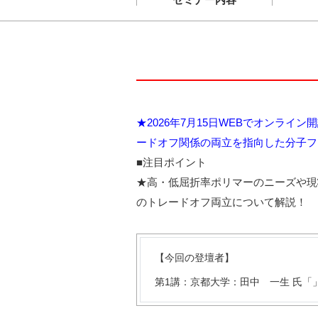
★2026年7月15日WEBでオンラ
ードオフ関係の両立を指向した分子フ
■注目ポイント
★高・低屈折率ポリマーのニーズや現
のトレードオフ両立について解説！
【今回の登壇者】
第1講：京都大学：田中 一生 氏「