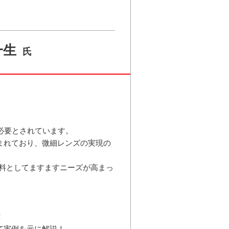
一生
氏
が必要とされています。
まれており、微細レンズの実現の
材料としてますますニーズが高まっ
！
て実例を元に解説！