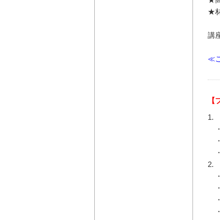
★
講
≪
【
1
・
・
・
2
・
・
・
・