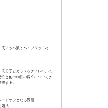
；高アッベ数；ハイブリッド材
、高分子とガラスをナノレベルで
特性と他の物性の両立について独
解説する。
レードオフとなる課題
対処法