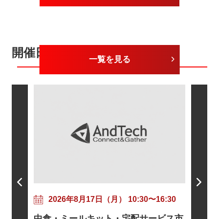
開催日が近いセミナー
一覧を見る
202
粘着剤
17:30
2026年8月17日（月） 10:30〜16:30
ニズムと
トに向け
中食・ミールキット・宅配サービス市