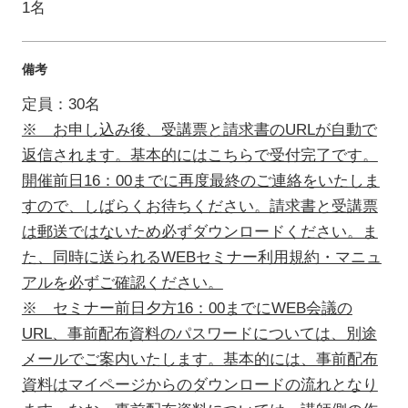
1名
備考
定員：30名
※ お申し込み後、受講票と請求書のURLが自動で
返信されます。基本的にはこちらで受付完了です。
開催前日16：00までに再度最終のご連絡をいたしま
すので、しばらくお待ちください。請求書と受講票
は郵送ではないため必ずダウンロードください。ま
た、同時に送られるWEBセミナー利用規約・マニュ
アルを必ずご確認ください。
※ セミナー前日夕方16：00までにWEB会議の
URL、事前配布資料のパスワードについては、別途
メールでご案内いたします。基本的には、事前配布
資料はマイページからのダウンロードの流れとなり