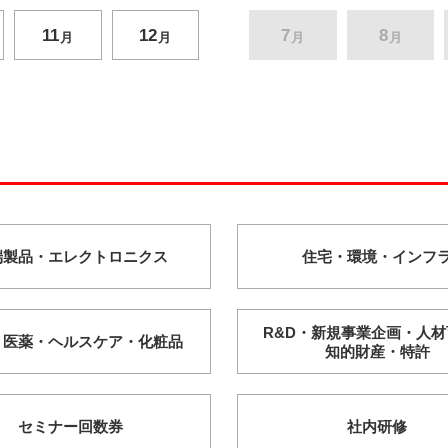
11
12
7
8
月
月
月
月
端製品・
エレクトロニクス
住宅・
環境・
インフ
R&D・
新規事業企画・
人材
・
医薬・
ヘルスケア・
化粧品
知的財産・
特許
セミナー回数券
社内研修