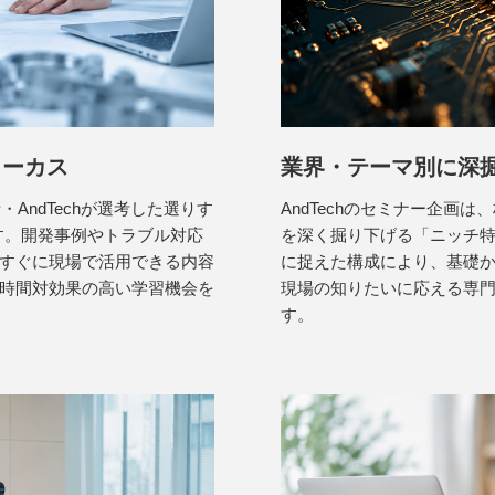
ォーカス
業界・テーマ別に深
・AndTechが選考した選りす
AndTechのセミナー企画
す。開発事例やトラブル対応
を深く掘り下げる「ニッチ
後すぐに現場で活用できる内容
に捉えた構成により、基礎
時間対効果の高い学習機会を
現場の知りたいに応える専
す。