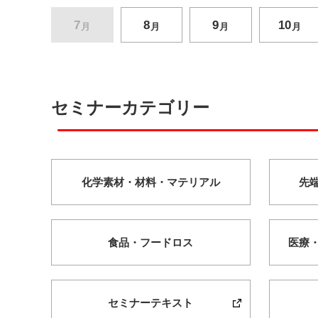
7
8
9
10
月
月
月
月
セミナーカテゴリー
化学素材・
材料・
マテリアル
先
食品・
フードロス
医療
セミナーテキスト