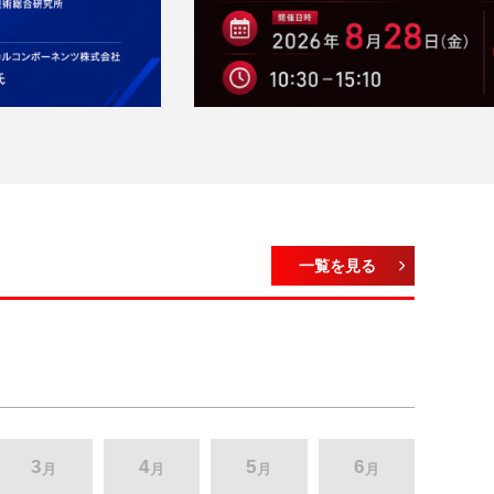
一覧を見る
3
4
5
6
月
月
月
月