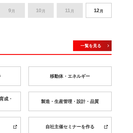
9
10
11
12
月
月
月
月
一覧を見る
ラ
移動体・
エネルギー
育成・
製造・
生産管理・
設計・
品質
自社主催セミナーを作る