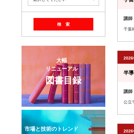
講師
検 索
千葉
202
大幅
リニューアル
半導
図書目録
講師
公立
市場と技術のトレンド
202