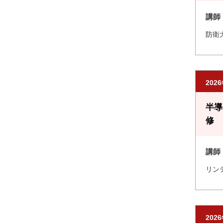
講師
防衛
202
半導
修 
講師
リン
202