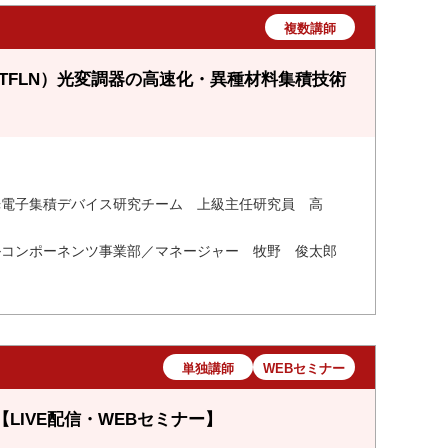
複数講師
TFLN）光変調器の高速化・異種材料集積技術
光電子集積デバイス研究チーム 上級主任研究員 高
ルコンポーネンツ事業部／マネージャー 牧野 俊太郎
単独講師
WEBセミナー
IVE配信・WEBセミナー】