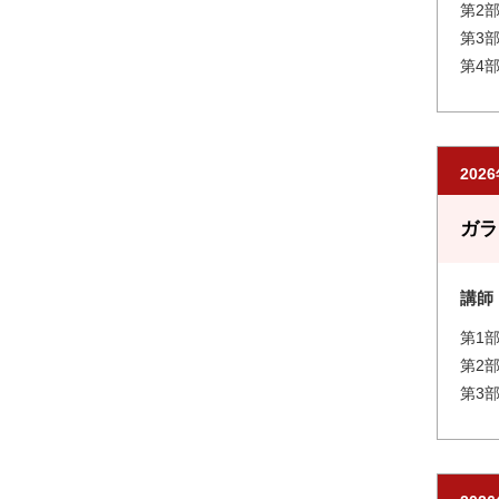
第2
第3部
第4
202
ガラ
講師
第1部
第2
第3