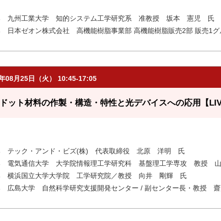
部 九州工業大学 知的システム工学研究系 准教授 坂本 憲児 氏
部 日本ゼオン株式会社 高機能樹脂事業部 高機能樹脂販売2部 販売1
6年08月25日（火） 10:45-17:05
ドット材料の作製・構造・特性と光デバイスへの応用【LIV
部 テック・アンド・ビズ(株) 代表取締役 北原 洋明 氏
部 電気通信大学 大学院情報理工学研究科 基盤理工学専攻 教授 
部 横浜国立大学大学院 工学研究院／教授 向井 剛輝 氏
部 広島大学 自然科学研究支援開発センター / 副センター長・教授 