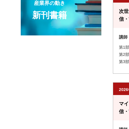
産業界の動き
次世
新刊書籍
信・
講師
第1
第2
第3
202
マイ
信・