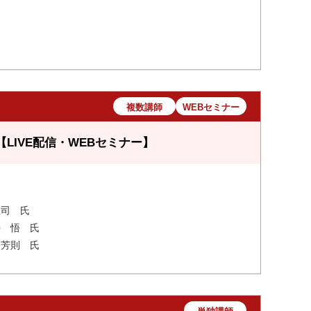
複数講師
WEBセミナー
LIVE配信・WEBセミナー】
 忠司 氏
持 悟 氏
 芳則 氏