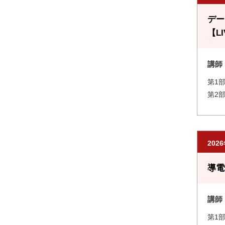
デー
【L
講師
第1部
第2部
202
導電
講師
第1