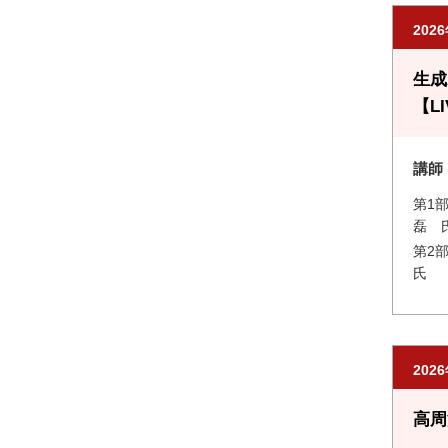
202
生成
【L
講師
第1
磊 
第2
氏
202
高周