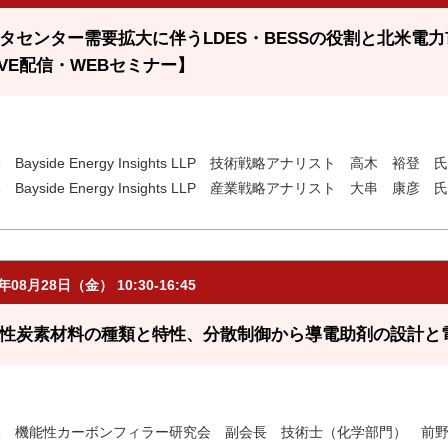
タセンター需要拡大に伴うLDES・BESSの役割と北米電
IVE配信・WEBセミナー】
 Bayside Energy Insights LLP 技術戦略アナリスト 高木 裕登 氏
 Bayside Energy Insights LLP 産業戦略アナリスト 大串 康彦 氏
6年08月28日（金） 10:30-16:45
性炭素材料の種類と特性、分散制御から導電助剤の設計と電
部 機能性カーボンフィラー研究会 副会長 技術士（化学部門） 前