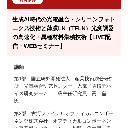
複数講師
生成AI時代の光電融合・シリコンフォト
ニクス技術と薄膜LN（TFLN）光変調器
の高速化・異種材料集積技術【LIVE配
信・WEBセミナー】
講師
第1部 国立研究開発法人 産業技術総合研究
所 光電融合研究センター 光電子集積デバ
イス研究チーム 上級主任研究員 高 磊
氏
第2部 古河ファイテルオプティカルコンポー
ネンツ株式会社 オプティカルコンポーネン