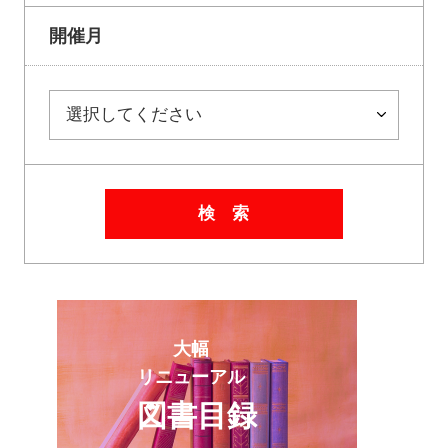
開催月
検 索
大幅
リニューアル
図書目録