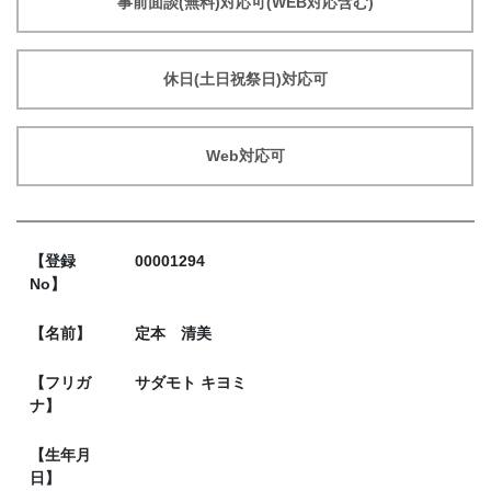
事前面談(無料)対応可(WEB対応含む)
休日(土日祝祭日)対応可
Web対応可
【登録
00001294
No】
【名前】
定本 清美
【フリガ
サダモト キヨミ
ナ】
【生年月
日】