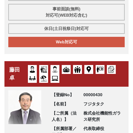
事前面談(無料)
対応可(WEB対応含む)
休日(土日祝祭日)対応可
Web対応可
藤田
卓
【登録No】
00000430
【名前】
フジタタク
【ご所属（法
株式会社機能性ガラ
人名）】
ス研究所
【所属部署／
代表取締役