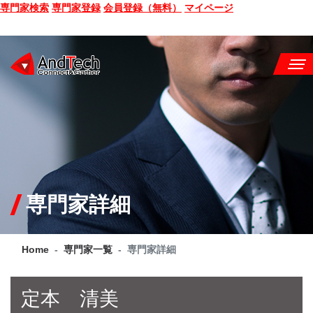
専門家検索
専門家登録
会員登録（無料）
マイページ
SEMINAR
BOOK
CONSULTING
SERVICE
専門家詳細
COMPANY
Home
専門家一覧
専門家詳細
Q&A
SITE MAP
定本 清美