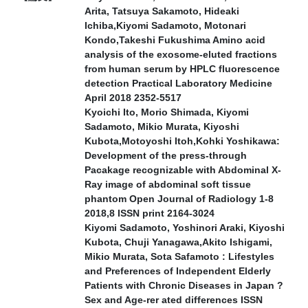
Arita, Tatsuya Sakamoto, Hideaki
Ichiba,Kiyomi Sadamoto, Motonari
Kondo,Takeshi Fukushima Amino acid
analysis of the exosome-eluted fractions
from human serum by HPLC fluorescence
detection Practical Laboratory Medicine
April 2018 2352-5517
Kyoichi Ito, Morio Shimada, Kiyomi
Sadamoto, Mikio Murata, Kiyoshi
Kubota,Motoyoshi Itoh,Kohki Yoshikawa:
Development of the press-through
Pacakage recognizable with Abdominal X-
Ray image of abdominal soft tissue
phantom Open Journal of Radiology 1-8
2018,8 ISSN print 2164-3024
Kiyomi Sadamoto, Yoshinori Araki, Kiyoshi
Kubota, Chuji Yanagawa,Akito Ishigami,
Mikio Murata, Sota Safamoto : Lifestyles
and Preferences of Independent Elderly
Patients with Chronic Diseases in Japan ?
Sex and Age-rer ated differences ISSN