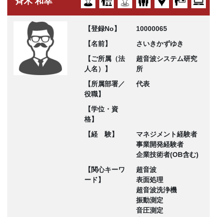
斉木 和幸
【登録No】
10000065
【名前】
さいきかずゆき
【ご所属（法
超音波システム研究
人名）】
所
【所属部署／
代表
役職】
【学位・資
格】
【経 験】
マネジメント経験者
事業開発経験者
企業技術者(OB含む)
【関心キーワ
超音波
ード】
表面処理
超音波洗浄機
振動測定
音圧測定