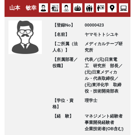
山本 敏幸
【登録No】
00000423
【名前】
ヤマモトトシユキ
【ご所属（法
メディカルテープ研
人名）】
究所
【所属部署／
代表／(元)日東電
役職】
工 研究所 部長／
(元)日東メディカ
ル・代表取締役／
(元)東洋化学 取締
役・技術開発部表
【学位・資
理学士
格】
【経 験】
マネジメント経験者
事業開発経験者
企業技術者(OB含む)