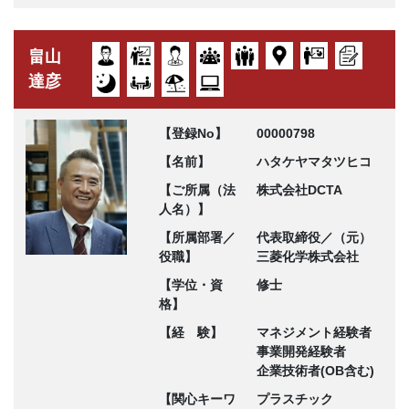
畠山
達彦
【登録No】
00000798
【名前】
ハタケヤマタツヒコ
【ご所属（法
株式会社DCTA
人名）】
【所属部署／
代表取締役／（元）
役職】
三菱化学株式会社
【学位・資
修士
格】
【経 験】
マネジメント経験者
事業開発経験者
企業技術者(OB含む)
【関心キーワ
プラスチック