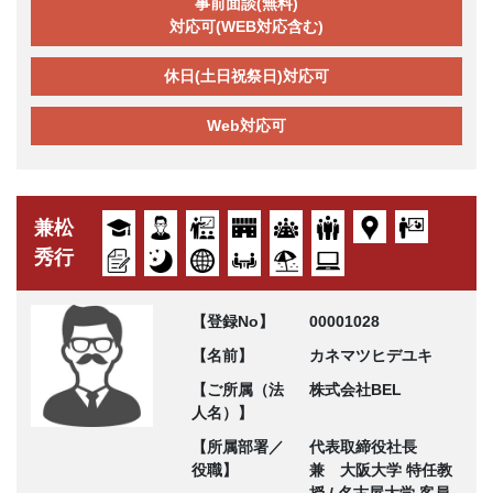
事前面談(無料)
対応可(WEB対応含む)
休日(土日祝祭日)対応可
Web対応可
兼松
秀行
【登録No】
00001028
【名前】
カネマツヒデユキ
【ご所属（法
株式会社BEL
人名）】
【所属部署／
代表取締役社長
役職】
兼 大阪大学 特任教
授 / 名古屋大学 客員