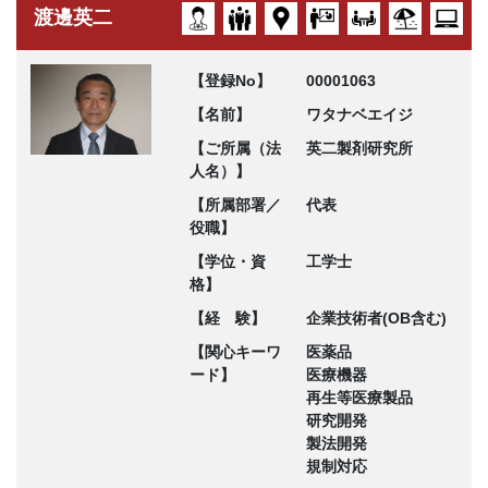
渡邊英二
【登録No】
00001063
【名前】
ワタナベエイジ
【ご所属（法
英二製剤研究所
人名）】
【所属部署／
代表
役職】
【学位・資
工学士
格】
【経 験】
企業技術者(OB含む)
【関心キーワ
医薬品
ード】
医療機器
再生等医療製品
研究開発
製法開発
規制対応