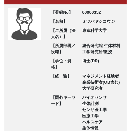
【登録No】
00000352
【名前】
ミツバヤシコウジ
【ご所属（法
東京科学大学
人名）】
【所属部署／
総合研究院 生体材料
役職】
工学研究所/教授
【学位・資
博士(DR)
格】
【経 験】
マネジメント経験者
企業技術者(OB含む)
大学研究者
【関心キーワ
バイオセンサ
ード】
生体計測
センサ医工学
医療工学
ヘルスケア
生体情報