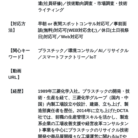
遣(社員研修)／技術動向調査・市場調査・技術
ライティング
【対応方
早朝 or 夜間スポットコンサル対応可／事前面
法】
談(無料)対応可(WEB対応含む)／休日(土日祝祭
日)対応可／Web対応可
【関心キー
プラスチック／環境コンサル／AI／リサイクル
ワード】
／スマートファクトリー／IoT
【動画
URL】
【経歴】
1989年三菱化学入社。プラスチックの開発・技
術・生産を経て、三菱化学グループ（国内・中
国）内製工場設立や設計、建築、立ち上げ、製
造部責任者を歴任。2014年に立ち上げたDCTA
社では、前職の生産管理スキルを活かし、製造
系企業の工場改善支援や経営改革コンサルタン
ト事業を中心にプラスチックのリサイクル技術
開発や商品展開様々な工場運営に関わるIoTや