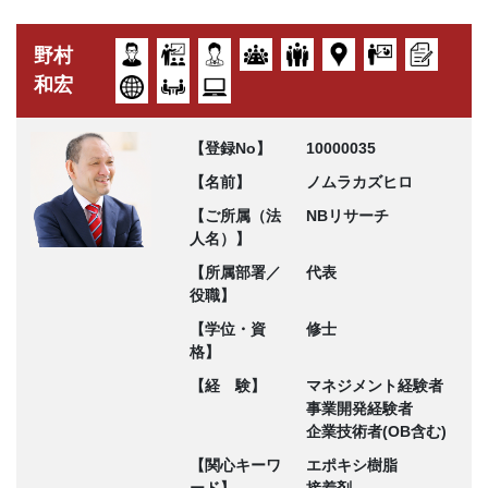
野村
和宏
【登録No】
10000035
【名前】
ノムラカズヒロ
【ご所属（法
NBリサーチ
人名）】
【所属部署／
代表
役職】
【学位・資
修士
格】
【経 験】
マネジメント経験者
事業開発経験者
企業技術者(OB含む)
【関心キーワ
エポキシ樹脂
ード】
接着剤