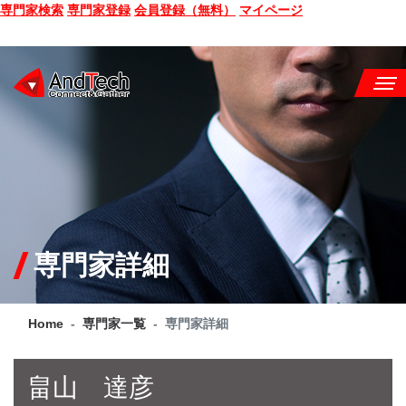
専門家検索
専門家登録
会員登録（無料）
マイページ
SEMINAR
BOOK
CONSULTING
SERVICE
専門家詳細
COMPANY
Home
専門家一覧
専門家詳細
Q&A
SITE MAP
畠山 達彦