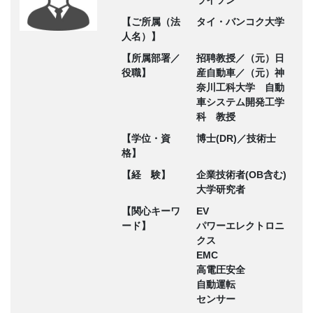
【ご所属（法
タイ・バンコク大学
人名）】
【所属部署／
招聘教授／（元）日
役職】
産自動車／（元）神
奈川工科大学 自動
車システム開発工学
科 教授
【学位・資
博士(DR)／技術士
格】
【経 験】
企業技術者(OB含む)
大学研究者
【関心キーワ
EV
ード】
パワーエレクトロニ
クス
EMC
高電圧安全
自動運転
センサー