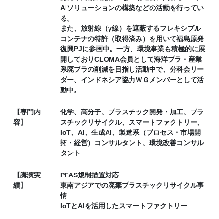
AIソリューションの構築などの活動を行ってい
る。
また、放射線（γ線）を遮蔽するフレキシブル
コンテナの特許（取得済み）を用いて福島原発
復興PJに参画中。一方、環境事業も積極的に展
開しておりCLOMA会員として海洋プラ・産業
系廃プラの削減を目指し活動中で、分科会リー
ダー、インドネシア協力ＷＧメンバーとして活
動中。
【専門内
化学、高分子、プラスチック開発・加工、プラ
容】
スチックリサイクル、スマートファクトリー、
IoT、AI、生成AI、製造系（プロセス・市場開
拓・経営）コンサルタント、環境改善コンサル
タント
【講演実
PFAS規制措置対応
績】
東南アジアでの廃棄プラスチックリサイクル事
情
IoTとAIを活用したスマートファクトリー