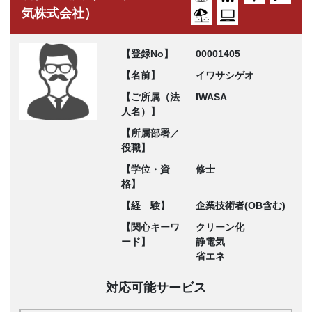
気株式会社）
【登録No】
00001405
【名前】
イワサシゲオ
【ご所属（法
IWASA
人名）】
【所属部署／
役職】
【学位・資
修士
格】
【経 験】
企業技術者(OB含む)
【関心キーワ
クリーン化
ード】
静電気
省エネ
対応可能サービス