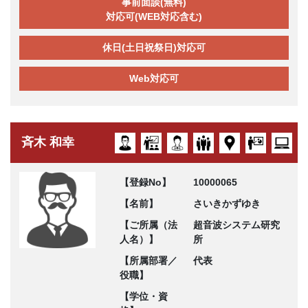
事前面談(無料)
対応可(WEB対応含む)
休日(土日祝祭日)対応可
Web対応可
斉木 和幸
【登録No】
10000065
【名前】
さいきかずゆき
【ご所属（法
超音波システム研究
人名）】
所
【所属部署／
代表
役職】
【学位・資