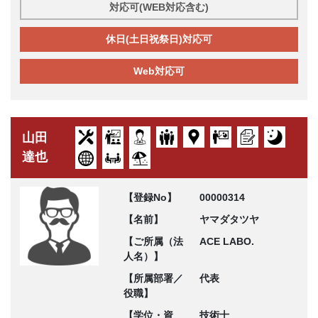
対応可(WEB対応含む)
休日(土日祝祭日)対応可
Web対応可
山田
達也
【登録No】
00000314
【名前】
ヤマダタツヤ
【ご所属（法
ACE LABO.
人名）】
【所属部署／
代表
役職】
【学位・資
技術士