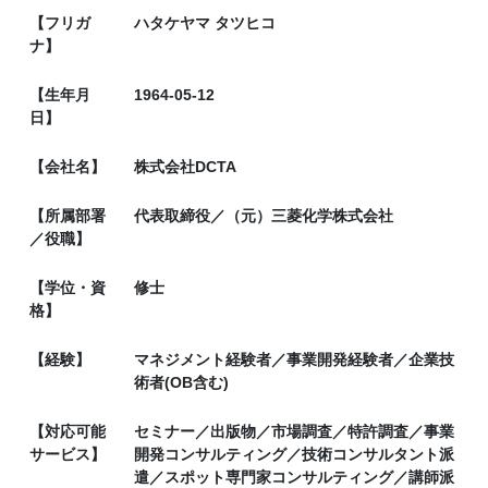
【フリガ
ハタケヤマ タツヒコ
ナ】
【生年月
1964-05-12
日】
【会社名】
株式会社DCTA
【所属部署
代表取締役／（元）三菱化学株式会社
／役職】
【学位・資
修士
格】
【経験】
マネジメント経験者／事業開発経験者／企業技
術者(OB含む)
【対応可能
セミナー／出版物／市場調査／特許調査／事業
サービス】
開発コンサルティング／技術コンサルタント派
遣／スポット専門家コンサルティング／講師派