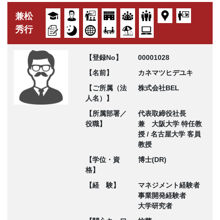
兼松
秀行
【登録No】
00001028
【名前】
カネマツヒデユキ
【ご所属（法
株式会社BEL
人名）】
【所属部署／
代表取締役社長
役職】
兼 大阪大学 特任教
授 / 名古屋大学 客員
教授
【学位・資
博士(DR)
格】
【経 験】
マネジメント経験者
事業開発経験者
大学研究者