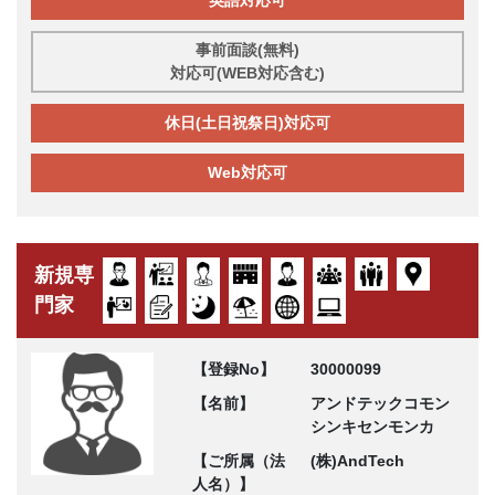
事前面談(無料)
対応可(WEB対応含む)
休日(土日祝祭日)対応可
Web対応可
新規専
門家
【登録No】
30000099
【名前】
アンドテックコモン
シンキセンモンカ
【ご所属（法
(株)AndTech
人名）】