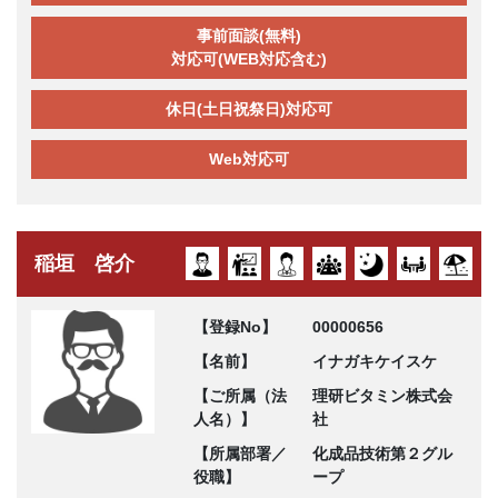
事前面談(無料)
対応可(WEB対応含む)
休日(土日祝祭日)対応可
Web対応可
稲垣 啓介
【登録No】
00000656
【名前】
イナガキケイスケ
【ご所属（法
理研ビタミン株式会
人名）】
社
【所属部署／
化成品技術第２グル
役職】
ープ