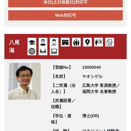
休日(土日祝祭日)対応可
Web対応可
八尾
滋
【登録No】
10000040
【名前】
ヤオシゲル
【ご所属（法
広島大学 客員教授／
人名）】
福岡大学 名誉教授
【所属部署／
役職】
【学位・資
博士(DR)
格】
【経 験】
マネジメント経験者