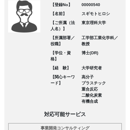
【登録No】
00000540
【名前】
スギモトヒロシ
【ご所属（法
東京理科大学
人名）】
【所属部署／
工学部工業化学科／
役職】
教授
【学位・資
博士(DR)
格】
【経 験】
大学研究者
【関心キーワ
高分子
ード】
プラスチック
重合反応
二酸化炭素
有機合成
対応可能サービス
事業開発コンサルティング