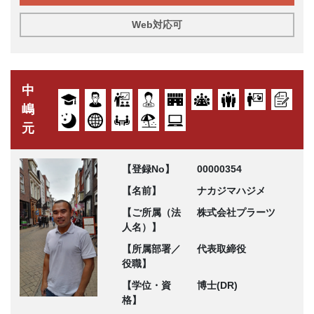
Web対応可
中
嶋
元
【登録No】
00000354
【名前】
ナカジマハジメ
【ご所属（法
株式会社プラーツ
人名）】
【所属部署／
代表取締役
役職】
【学位・資
博士(DR)
格】