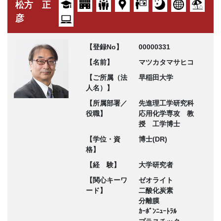
松方 正
彦
【登録No】
00000331
【名前】
マツカタマサヒコ
【ご所属（法
早稲田大学
人名）】
【所属部署／
先進理工学研究科
役職】
応用化学専攻 教
授 工学博士
【学位・資
博士(DR)
格】
【経 験】
大学研究者
【関心キーワ
ゼオライト
ード】
二酸化炭素
分離膜
ｶｰﾎﾞﾝﾆｭｰﾄﾗﾙ