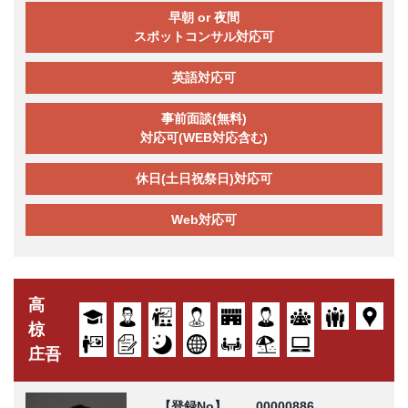
早朝 or 夜間
スポットコンサル対応可
英語対応可
事前面談(無料)
対応可(WEB対応含む)
休日(土日祝祭日)対応可
Web対応可
高
椋
庄吾
【登録No】
00000886