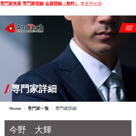
専門家検索
専門家登録
会員登録（無料）
マイページ
SEMINAR
BOOK
CONSULTING
SERVICE
専門家詳細
COMPANY
Home
専門家一覧
専門家詳細
Q&A
SITE MAP
今野 大輝