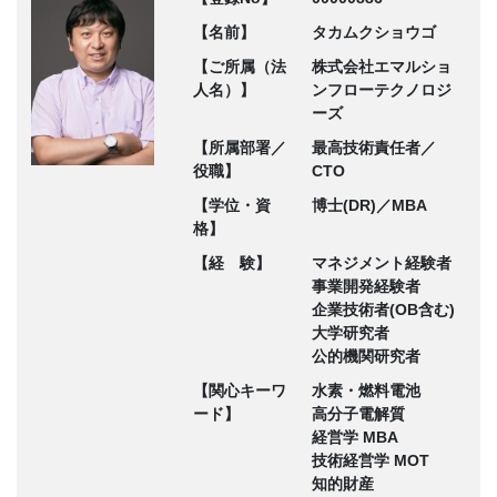
【名前】
タカムクショウゴ
【ご所属（法
株式会社エマルショ
人名）】
ンフローテクノロジ
ーズ
【所属部署／
最高技術責任者／
役職】
CTO
【学位・資
博士(DR)／MBA
格】
【経 験】
マネジメント経験者
事業開発経験者
企業技術者(OB含む)
大学研究者
公的機関研究者
【関心キーワ
水素・燃料電池
ード】
高分子電解質
経営学 MBA
技術経営学 MOT
知的財産