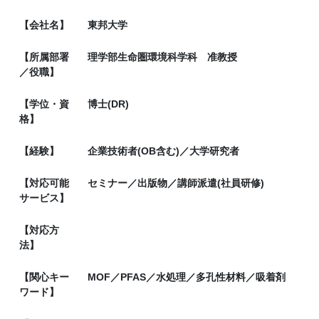
【会社名】
東邦大学
【所属部署
理学部生命圏環境科学科 准教授
／役職】
【学位・資
博士(DR)
格】
【経験】
企業技術者(OB含む)／大学研究者
【対応可能
セミナー／出版物／講師派遣(社員研修)
サービス】
【対応方
法】
【関心キー
MOF／PFAS／水処理／多孔性材料／吸着剤
ワード】