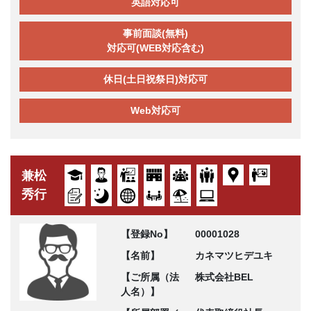
英語対応可
事前面談(無料)
対応可(WEB対応含む)
休日(土日祝祭日)対応可
Web対応可
兼松
秀行
【登録No】
00001028
【名前】
カネマツヒデユキ
【ご所属（法
株式会社BEL
人名）】