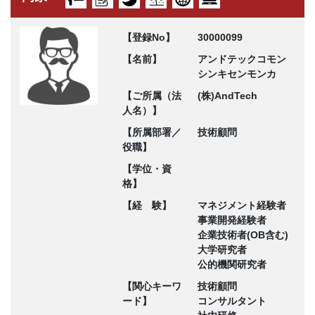
【登録No】
30000099
【名前】
アンドテックコモン
シンキセンモンカ
【ご所属（法
(株)AndTech
人名）】
【所属部署／
技術顧問
役職】
【学位・資
格】
【経 験】
マネジメント経験者
事業開発経験者
企業技術者(OB含む)
大学研究者
公的機関研究者
【関心キーワ
技術顧問
ード】
コンサルタント