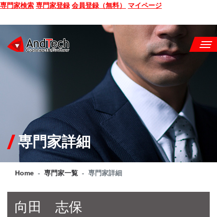
専門家検索
専門家登録
会員登録（無料）
マイページ
SEMINAR
BOOK
CONSULTING
SERVICE
専門家詳細
COMPANY
Home
専門家一覧
専門家詳細
Q&A
SITE MAP
向田 志保