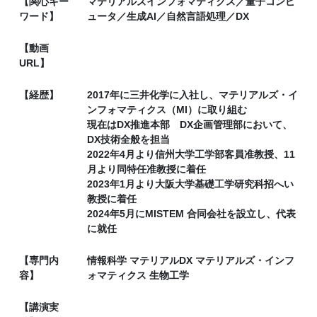
【関心キー
マテリアルズインフォマティクス／量子コンピ
ワード】
ュータ／生成AI／自然言語処理／DX
【動画
URL】
【経歴】
2017年に三井化学に入社し、マテリアルズ・イ
ンフォマティクス（MI）に取り組む
現在はDX推進本部 DX企画管理部において、
DX技術全般を担当
2022年4月より信州大学工学部客員准教授、11
月より同特任准教授に着任
2023年1月より大阪大学基礎工学研究科招へい
教授に着任
2024年5月にMISTEM 合同会社を設立し、代表
に就任
【専門内
情報科学 マテリアルDX マテリアルズ・インフ
容】
ォマティクス 生物工学
【講演実