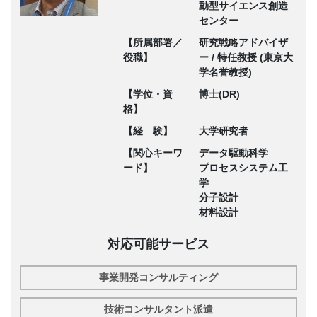
動型サイエンス創造
センター
【所属部署／
研究戦略アドバイザ
役職】
ー / 特任教授 (東京大
学名誉教授)
【学位・資
博士(DR)
格】
【経 験】
大学研究者
【関心キーワ
データ駆動科学
ード】
プロセスシステム工
学
分子設計
材料設計
対応可能サービス
事業開発コンサルティング
技術コンサルタント派遣