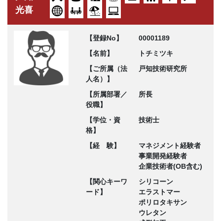
光喜
【登録No】
00001189
【名前】
トチミツキ
【ご所属（法
戸知技術研究所
人名）】
【所属部署／
所長
役職】
【学位・資
技術士
格】
【経 験】
マネジメント経験者
事業開発経験者
企業技術者(OB含む)
【関心キーワ
シリコーン
ード】
エラストマー
ポリロタキサン
ウレタン