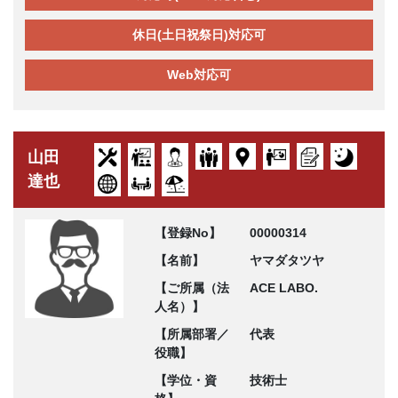
休日(土日祝祭日)対応可
Web対応可
山田
達也
【登録No】
00000314
【名前】
ヤマダタツヤ
【ご所属（法
ACE LABO.
人名）】
【所属部署／
代表
役職】
【学位・資
技術士