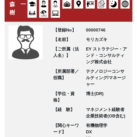
森 一
樹
【登録No】
00000746
【名前】
モリカズキ
【ご所属（法
EY ストラテジー・ア
人名）】
ンド・コンサルティ
ング株式会社
【所属部署／
テクノロジーコンサ
役職】
ルティング/マネージ
ャー
【学位・資
博士(DR)
格】
【経 験】
マネジメント経験者
企業技術者(OB含む)
【関心キーワ
有機物理学
ード】
DX