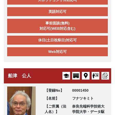
スポットコンサル対応可
英語対応可
事前面談(無料)
対応可(WEB対応含む)
休日(土日祝祭日)対応可
Web対応可
船津 公人
【登録No】
00001450
【名前】
フナツキミト
【ご所属（法
奈良先端科学技術大
人名）】
学院大学・データ駆