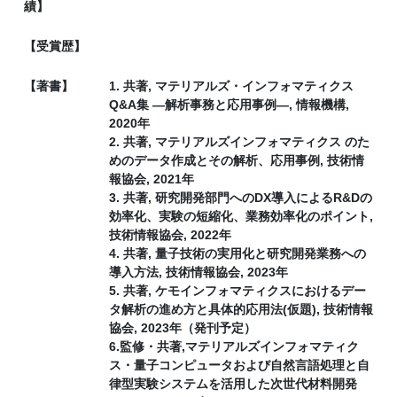
績】
【受賞歴】
【著書】
1. 共著, マテリアルズ・インフォマティクス
Q&A集 ―解析事務と応用事例―, 情報機構,
2020年
2. 共著, マテリアルズインフォマティクス のた
めのデータ作成とその解析、応用事例, 技術情
報協会, 2021年
3. 共著, 研究開発部門へのDX導入によるR&Dの
効率化、実験の短縮化、業務効率化のポイント,
技術情報協会, 2022年
4. 共著, 量子技術の実用化と研究開発業務への
導入方法, 技術情報協会, 2023年
5. 共著, ケモインフォマティクスにおけるデー
タ解析の進め方と具体的応用法(仮題), 技術情報
協会, 2023年（発刊予定）
6.監修・共著,マテリアルズインフォマティク
ス・量子コンピュータおよび自然言語処理と自
律型実験システムを活用した次世代材料開発