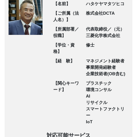
【名前】
ハタケヤマタツヒコ
【ご所属（法
株式会社DCTA
人名）】
【所属部署／
代表取締役／（元）
役職】
三菱化学株式会社
【学位・資
修士
格】
【経 験】
マネジメント経験者
事業開発経験者
企業技術者(OB含む)
【関心キーワ
プラスチック
ード】
環境コンサル
AI
リサイクル
スマートファクトリ
ー
IoT
対応可能サービス