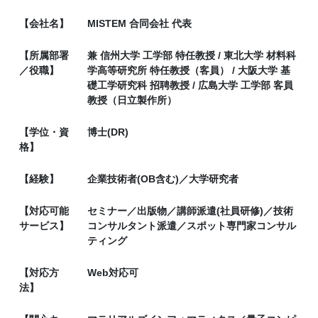
【会社名】
MISTEM 合同会社 代表
【所属部署
兼 信州大学 工学部 特任教授 / 東北大学 材料科
／役職】
学高等研究所 特任教授（客員） / 大阪大学 基
礎工学研究科 招聘教授 / 広島大学 工学部 客員
教授（日立製作所）
【学位・資
博士(DR)
格】
【経験】
企業技術者(OB含む)／大学研究者
【対応可能
セミナー／出版物／講師派遣(社員研修)／技術
サービス】
コンサルタント派遣／スポット専門家コンサル
ティング
【対応方
Web対応可
法】