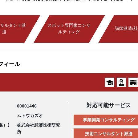
サルタント派
スポット専門家コンサ
講師派遣(社
遣
ルティング
フィール
対応可能サービス
00001446
ムトウカズオ
事業開発コンサルティング
名）】
株式会社武藤技術研究
所
技術コンサルタント派遣