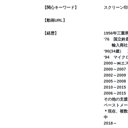
【関心キーワード】
スクリーン印
【動画URL】
【経歴】
1956年三
‘76 国
輸入商社で
‘90(34
‘94 マイ
2000～㈱
2000～2
2002～2
2005～20
2010～2
2006～2
その他の支援
ペーストメ
＊現在、複数
中
2018～ 