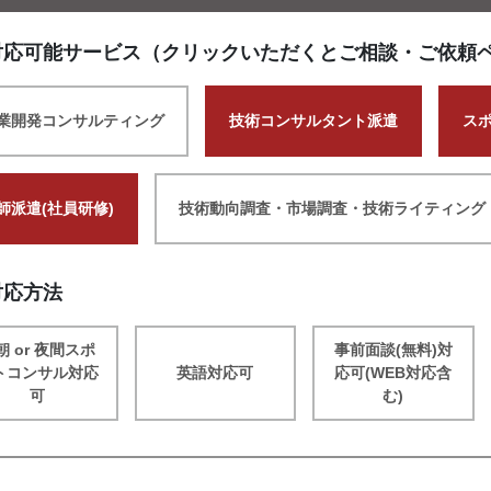
対応可能サービス（クリックいただくとご相談・ご依頼
業開発コンサルティング
技術コンサルタント派遣
ス
師派遣(社員研修)
技術動向調査・市場調査・技術ライティング
対応方法
朝 or 夜間スポ
事前面談(無料)対
トコンサル対応
英語対応可
応可(WEB対応含
可
む)