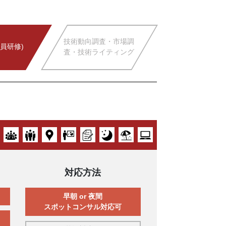
技術動向調査・市場調
員研修)
査・技術ライティング
対応方法
早朝 or 夜間
スポットコンサル対応可