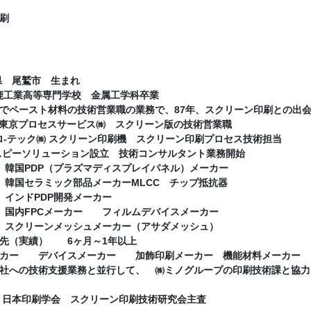
刷
重県 尾鷲市 生まれ
立鈴鹿工業高等専門学校 金属工学科卒業
ペースト材料の技術営業職の業務で、87年、スクリーン印刷との出
歳） 東京プロセスサービス㈱ スクリーン版の技術営業職
クロ-テック㈱ スクリーン印刷機 スクリーン印刷プロセス技術担当
エスピーソリューション設立 技術コンサルタント業務開始
007 韓国PDP（プラズマディスプレイパネル）メーカー
009 韓国セラミック部品メーカーMLCC チップ抵抗器
08 インドPDP開発メーカー
015 国内FPCメーカー フィルムデバイスメーカー
015 スクリーンメッシュメーカー（アサダメッシュ）
先（実績） 6ヶ月～1年以上
ーカー デバイスメーカー 加飾印刷メーカー 機能材料メーカー 電
社への技術支援業務と並行して、 ㈱ミノグループの印刷技術課と協力
日本印刷学会 スクリーン印刷技術研究会主査