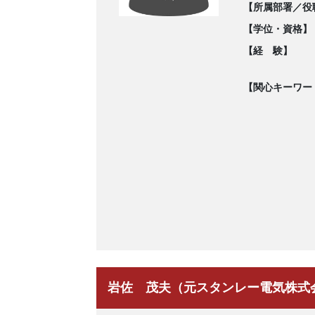
【所属部署／役
【学位・資格】
【経 験】
【関心キーワー
岩佐 茂夫（元スタンレー電気株式