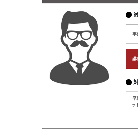
事
講
早
ッ