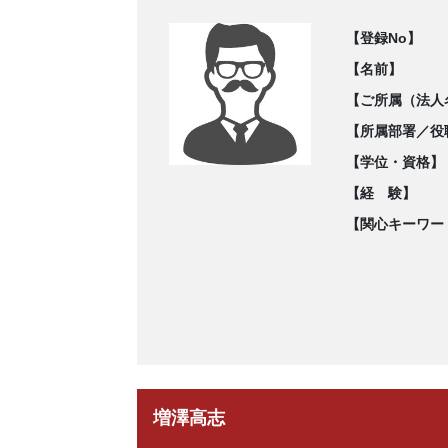
【登録No】
【名前】
【ご所属（法人
【所属部署／役
【学位・資格】
【経 験】
【関心キーワー
増澤高志