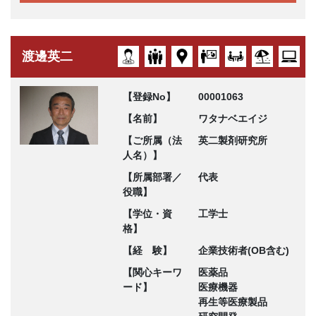
渡邊英二
【登録No】
00001063
【名前】
ワタナベエイジ
【ご所属（法
英二製剤研究所
人名）】
【所属部署／
代表
役職】
【学位・資
工学士
格】
【経 験】
企業技術者(OB含む)
【関心キーワ
医薬品
ード】
医療機器
再生等医療製品