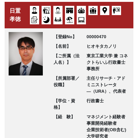
日置
孝徳
【登録No】
00000470
【名前】
ヒオキタカノリ
【ご所属（法
東京工業大学 兼 コネ
人名）】
クトらいふ行政書士
事務所
【所属部署／
主任リサーチ・アド
役職】
ミニストレータ
―（URA）、代表者
【学位・資
行政書士
格】
【経 験】
マネジメント経験者
事業開発経験者
企業技術者(OB含む)
大学研究者