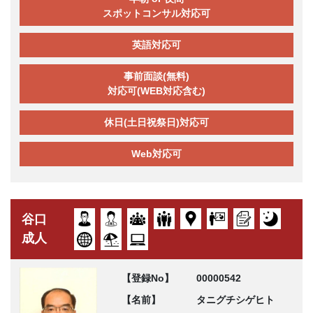
スポットコンサル対応可
英語対応可
事前面談(無料)
対応可(WEB対応含む)
休日(土日祝祭日)対応可
Web対応可
谷口
成人
【登録No】
00000542
【名前】
タニグチシゲヒト