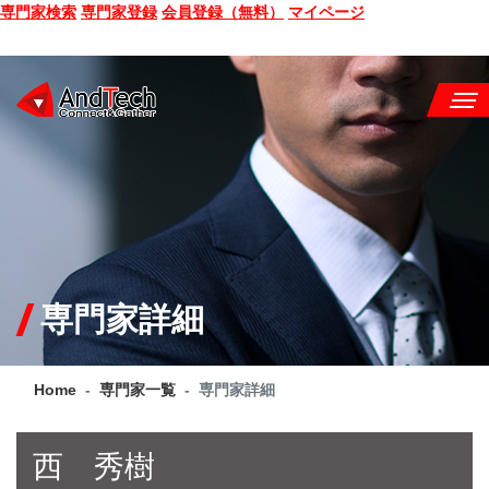
専門家検索
専門家登録
会員登録（無料）
マイページ
SEMINAR
BOOK
CONSULTING
SERVICE
専門家詳細
COMPANY
Home
専門家一覧
専門家詳細
Q&A
SITE MAP
西 秀樹