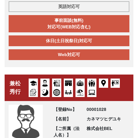
英語対応可
事前面談(無料)
対応可(WEB対応含む)
休日(土日祝祭日)対応可
Web対応可
兼松
秀行
【登録No】
00001028
【名前】
カネマツヒデユキ
【ご所属（法
株式会社BEL
人名）】