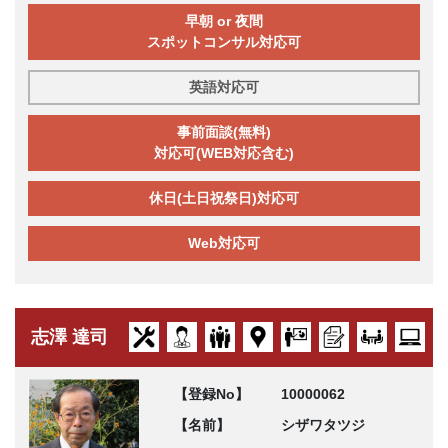
早朝 or 夜間
スポットコンサル対応可
英語対応可
事前面談(無料)
対応可(WEB対応含む)
休日(土日祝祭日)対応可
Web対応可
志澤 達司
【登録No】
10000062
【名前】
シザワタツジ