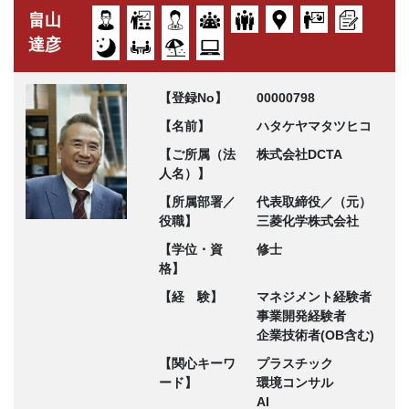
畠山
達彦
【登録No】
00000798
【名前】
ハタケヤマタツヒコ
【ご所属（法
株式会社DCTA
人名）】
【所属部署／
代表取締役／（元）
役職】
三菱化学株式会社
【学位・資
修士
格】
【経 験】
マネジメント経験者
事業開発経験者
企業技術者(OB含む)
【関心キーワ
プラスチック
ード】
環境コンサル
AI