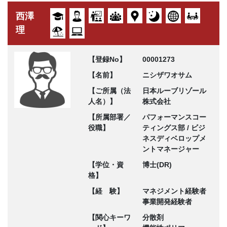
西澤
理
【登録No】
00001273
【名前】
ニシザワオサム
【ご所属（法
日本ルーブリゾール
人名）】
株式会社
【所属部署／
パフォーマンスコー
役職】
ティングス部 / ビジ
ネスディベロップメ
ントマネージャー
【学位・資
博士(DR)
格】
【経 験】
マネジメント経験者
事業開発経験者
【関心キーワ
分散剤