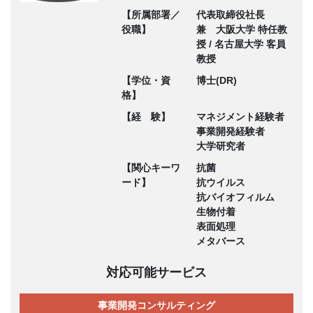
【所属部署／
代表取締役社長
役職】
兼 大阪大学 特任教
授 / 名古屋大学 客員
教授
【学位・資
博士(DR)
格】
【経 験】
マネジメント経験者
事業開発経験者
大学研究者
【関心キーワ
抗菌
ード】
抗ウイルス
抗バイオフィルム
生物付着
表面処理
メタバース
対応可能サービス
事業開発コンサルティング