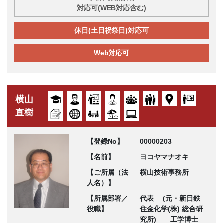
対応可(WEB対応含む)
休日(土日祝祭日)対応可
Web対応可
横山
直樹
【登録No】
00000203
【名前】
ヨコヤマナオキ
【ご所属（法
横山技術事務所
人名）】
【所属部署／
代表 (元・新日鉄
役職】
住金化学(株) 総合研
究所) 工学博士