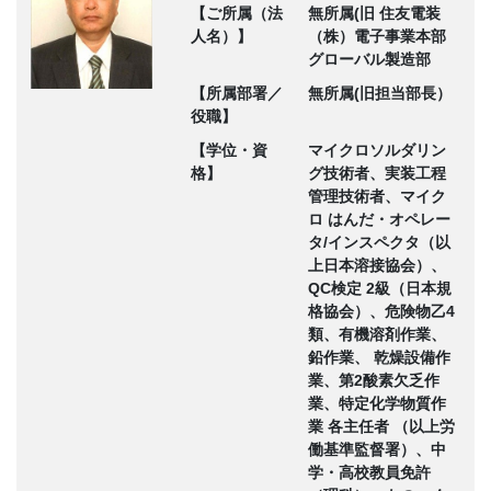
【ご所属（法
無所属(旧 住友電装
人名）】
（株）電子事業本部
グローバル製造部
【所属部署／
無所属(旧担当部長）
役職】
【学位・資
マイクロソルダリン
格】
グ技術者、実装工程
管理技術者、マイク
ロ はんだ・オペレー
タ/インスペクタ（以
上日本溶接協会）、
QC検定 2級（日本規
格協会）、危険物乙4
類、有機溶剤作業、
鉛作業、 乾燥設備作
業、第2酸素欠乏作
業、特定化学物質作
業 各主任者 （以上労
働基準監督署）、中
学・高校教員免許