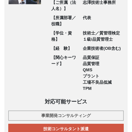
【ご所属（法
志澤技術士事務所
人名）】
【所属部署／
代表
役職】
【学位・資
技術士／質管理検定
格】
１級/品質管理士
【経 験】
企業技術者(OB含む)
【関心キーワ
品質保証
ード】
品質管理
QMS
プラント
工場不良品低減
TPM
対応可能サービス
事業開発コンサルティング
技術コンサルタント派遣