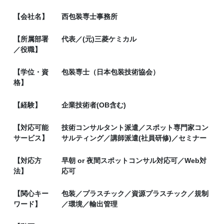
【会社名】
西包装専士事務所
【所属部署
代表／(元)三菱ケミカル
／役職】
【学位・資
包装専士（日本包装技術協会）
格】
【経験】
企業技術者(OB含む)
【対応可能
技術コンサルタント派遣／スポット専門家コン
サービス】
サルティング／講師派遣(社員研修)／セミナー
【対応方
早朝 or 夜間スポットコンサル対応可／Web対
法】
応可
【関心キー
包装／プラスチック／資源プラスチック／規制
ワード】
／環境／輸出管理