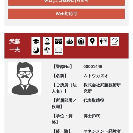
休日(土日祝祭日)対応可
Web対応可
武藤
一夫
【登録No】
00001446
【名前】
ムトウカズオ
【ご所属（法
株式会社武藤技術研
人名）】
究所
【所属部署／
代表取締役
役職】
【学位・資
博士(DR)
格】
【経 験】
マネジメント経験者