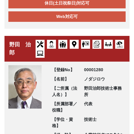
休日(土日祝祭日)対応可
Web対応可
野田 治
郎
【登録No】
00001280
【名前】
ノダジロウ
【ご所属（法
野田治郎技術士事務
人名）】
所
【所属部署／
代表
役職】
【学位・資
技術士
格】