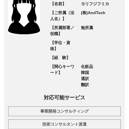
【名前】
ヨリフジフミカ
【ご所属（法
(株)AndTech
人名）】
【所属部署／
無所属
役職】
【学位・資
格】
【経 験】
【関心キーワ
化粧品
ード】
韓国
通訳
翻訳
対応可能サービス
事業開発コンサルティング
技術コンサルタント派遣