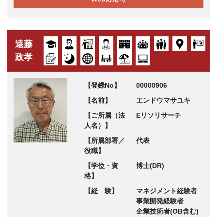
遠藤
政孝
【登録No】
00000906
【名前】
エンドウマサユキ
【ご所属（法
Eリソリサーチ
人名）】
【所属部署／
代表
役職】
【学位・資
博士(DR)
格】
【経 験】
マネジメント経験者
事業開発経験者
企業技術者(OB含む)