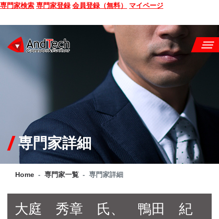
専門家検索
専門家登録
会員登録（無料）
マイページ
SEMINAR
BOOK
CONSULTING
SERVICE
専門家詳細
COMPANY
Home
専門家一覧
専門家詳細
Q&A
SITE MAP
大庭 秀章 氏、 鴨田 紀