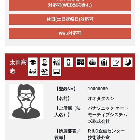
対応可(WEB対応含む)
休日(土日祝祭日)対応可
Web対応可
太田高
志
【登録No】
10000089
【名前】
オオタタカシ
【ご所属（法
パナソニック オート
人名）】
モーティブシステム
ズ株式会社
【所属部署／
R＆D企画センター
役職】
技術渉外室