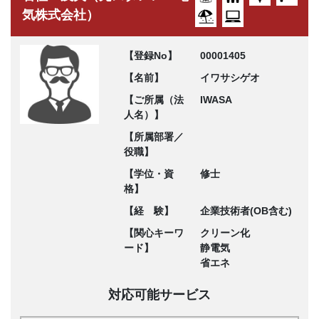
気株式会社）
【登録No】
00001405
【名前】
イワサシゲオ
【ご所属（法
IWASA
人名）】
【所属部署／
役職】
【学位・資
修士
格】
【経 験】
企業技術者(OB含む)
【関心キーワ
クリーン化
ード】
静電気
省エネ
対応可能サービス