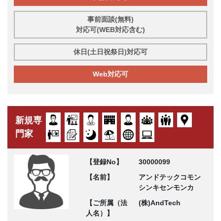
事前面談(無料)
対応可(WEB対応含む)
休日(土日祝祭日)対応可
Web対応可
新規専
門家
【登録No】
30000099
【名前】
アンドテックコモン
シンキセンモンカ
【ご所属（法
(株)AndTech
人名）】