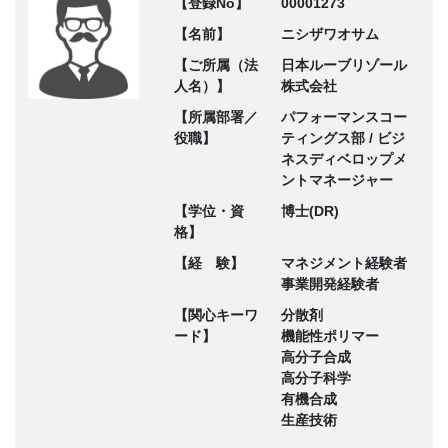
【登録No】
00001273
【名前】
ニシザワオサム
【ご所属（法
日本ルーブリゾール
人名）】
株式会社
【所属部署／
パフォーマンスコー
役職】
ティングス部 / ビジ
ネスディベロップメ
ントマネージャー
【学位・資
博士(DR)
格】
【経 験】
マネジメント経験者
事業開発経験者
【関心キーワ
分散剤
ード】
機能性ポリマー
高分子合成
高分子科学
有機合成
生産技術