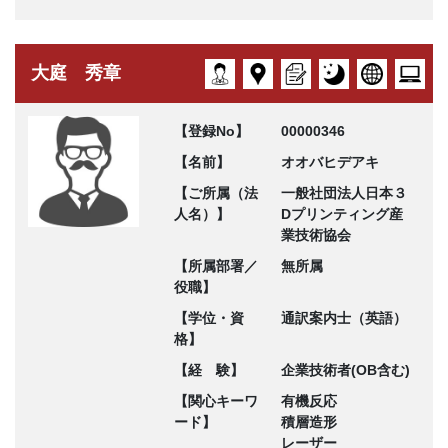
大庭 秀章
【登録No】
00000346
【名前】
オオバヒデアキ
【ご所属（法
一般社団法人日本３
人名）】
Dプリンティング産
業技術協会
【所属部署／
無所属
役職】
【学位・資
通訳案内士（英語）
格】
【経 験】
企業技術者(OB含む)
【関心キーワ
有機反応
ード】
積層造形
レーザー