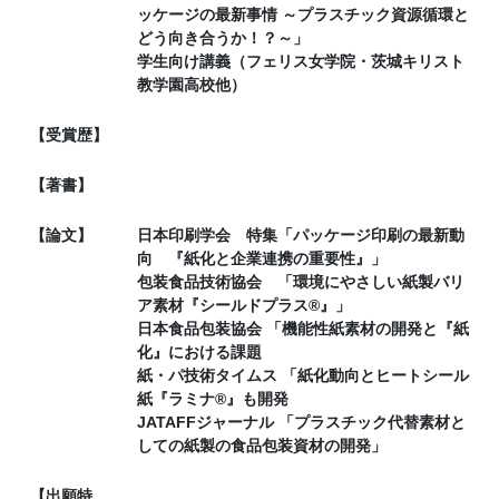
ッケージの最新事情 ～プラスチック資源循環と
どう向き合うか！？～」
学生向け講義（フェリス女学院・茨城キリスト
教学園高校他）
【受賞歴】
【著書】
【論文】
日本印刷学会 特集「パッケージ印刷の最新動
向 『紙化と企業連携の重要性』」
包装食品技術協会 「環境にやさしい紙製バリ
ア素材『シールドプラス®』」
日本食品包装協会 「機能性紙素材の開発と『紙
化』における課題
紙・パ技術タイムス 「紙化動向とヒートシール
紙『ラミナ®』も開発
JATAFFジャーナル 「プラスチック代替素材と
しての紙製の食品包装資材の開発」
【出願特