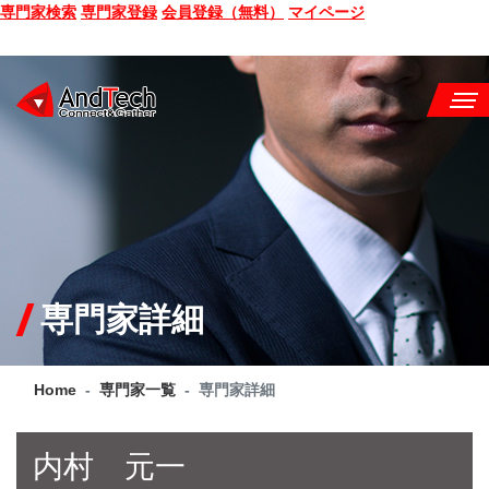
専門家検索
専門家登録
会員登録（無料）
マイページ
SEMINAR
BOOK
CONSULTING
SERVICE
専門家詳細
COMPANY
Home
専門家一覧
専門家詳細
Q&A
SITE MAP
内村 元一