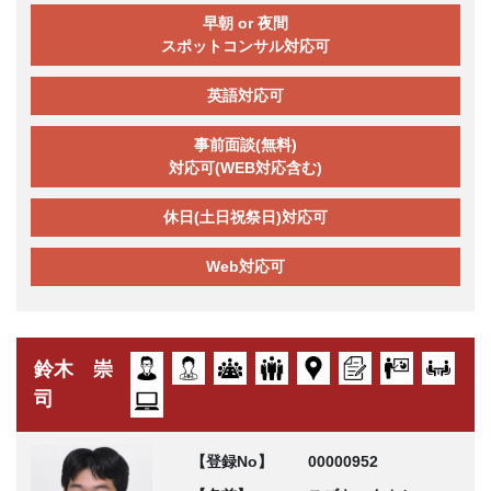
早朝 or 夜間
スポットコンサル対応可
英語対応可
事前面談(無料)
対応可(WEB対応含む)
休日(土日祝祭日)対応可
Web対応可
鈴木 崇
司
【登録No】
00000952