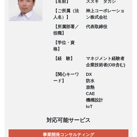
【名前】
スズキ タカシ
【ご所属（法
神上コーポレーショ
人名）】
ン株式会社
【所属部署／
代表取締役
役職】
【学位・資
格】
【経 験】
マネジメント経験者
企業技術者(OB含む)
【関心キーワ
DX
ード】
防水
放熱
CAE
機構設計
IoT
対応可能サービス
事業開発コンサルティング