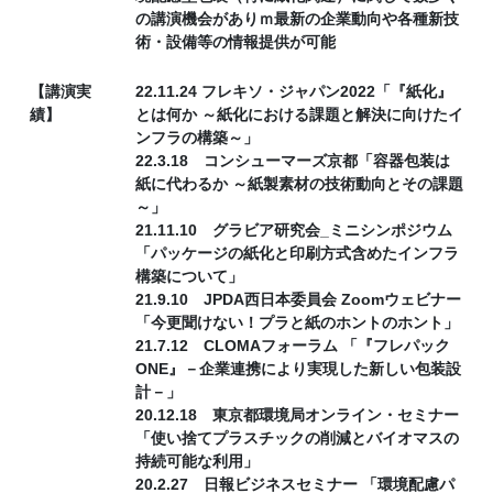
の講演機会がありｍ最新の企業動向や各種新技
術・設備等の情報提供が可能
【講演実
22.11.24 フレキソ・ジャパン2022「『紙化』
績】
とは何か ～紙化における課題と解決に向けたイ
ンフラの構築～」
22.3.18 コンシューマーズ京都「容器包装は
紙に代わるか ～紙製素材の技術動向とその課題
～」
21.11.10 グラビア研究会_ミニシンポジウム
「パッケージの紙化と印刷方式含めたインフラ
構築について」
21.9.10 JPDA西日本委員会 Zoomウェビナー
「今更聞けない！プラと紙のホントのホント」
21.7.12 CLOMAフォーラム 「『フレパック
ONE』－企業連携により実現した新しい包装設
計－」
20.12.18 東京都環境局オンライン・セミナー
「使い捨てプラスチックの削減とバイオマスの
持続可能な利用」
20.2.27 日報ビジネスセミナー 「環境配慮パ