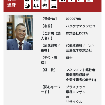
達彦
【登録No】
00000798
【名前】
ハタケヤマタツヒコ
【ご所属（法
株式会社DCTA
人名）】
【所属部署／
代表取締役／（元）
役職】
三菱化学株式会社
【学位・資
修士
格】
【経 験】
マネジメント経験者
事業開発経験者
企業技術者(OB含む)
【関心キーワ
プラスチック
ード】
環境コンサル
AI
リサイクル