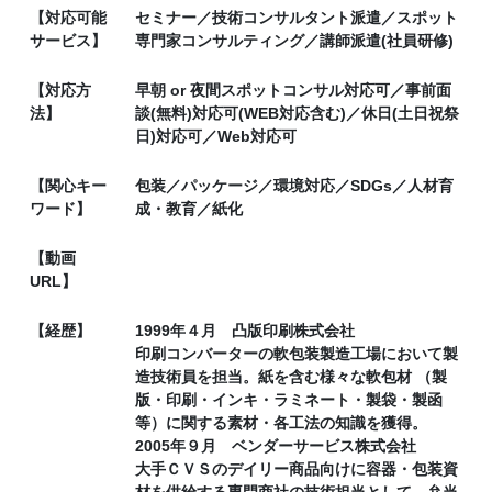
【対応可能
セミナー／技術コンサルタント派遣／スポット
サービス】
専門家コンサルティング／講師派遣(社員研修)
【対応方
早朝 or 夜間スポットコンサル対応可／事前面
法】
談(無料)対応可(WEB対応含む)／休日(土日祝祭
日)対応可／Web対応可
【関心キー
包装／パッケージ／環境対応／SDGs／人材育
ワード】
成・教育／紙化
【動画
URL】
【経歴】
1999年４月 凸版印刷株式会社
印刷コンバーターの軟包装製造工場において製
造技術員を担当。紙を含む様々な軟包材 （製
版・印刷・インキ・ラミネート・製袋・製函
等）に関する素材・各工法の知識を獲得。
2005年９月 ベンダーサービス株式会社
大手ＣＶＳのデイリー商品向けに容器・包装資
材を供給する専門商社の技術担当として、弁当