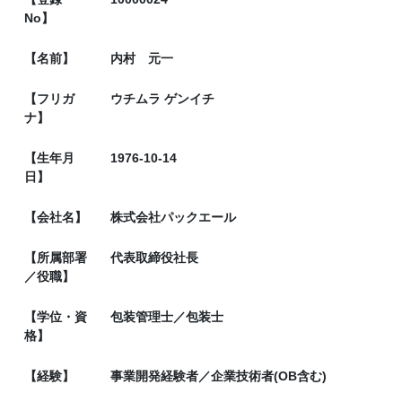
No】
【名前】
内村 元一
【フリガ
ウチムラ ゲンイチ
ナ】
【生年月
1976-10-14
日】
【会社名】
株式会社パックエール
【所属部署
代表取締役社長
／役職】
【学位・資
包装管理士／包装士
格】
【経験】
事業開発経験者／企業技術者(OB含む)