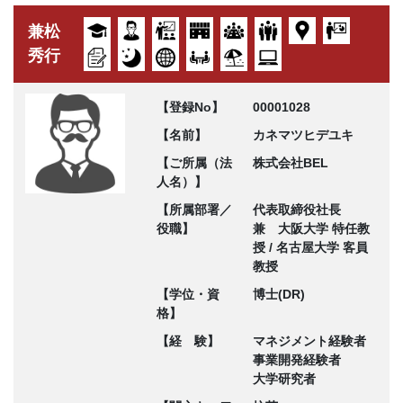
兼松
秀行
【登録No】
00001028
【名前】
カネマツヒデユキ
【ご所属（法
株式会社BEL
人名）】
【所属部署／
代表取締役社長
役職】
兼 大阪大学 特任教
授 / 名古屋大学 客員
教授
【学位・資
博士(DR)
格】
【経 験】
マネジメント経験者
事業開発経験者
大学研究者