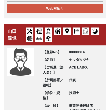
Web対応可
山田
達也
【登録No】
00000314
【名前】
ヤマダタツヤ
【ご所属（法
ACE LABO.
人名）】
【所属部署／
代表
役職】
【学位・資
技術士
格】
【経 験】
事業開発経験者