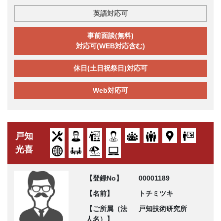
英語対応可
事前面談(無料)
対応可(WEB対応含む)
休日(土日祝祭日)対応可
Web対応可
戸知
光喜
【登録No】
00001189
【名前】
トチミツキ
【ご所属（法
戸知技術研究所
人名）】