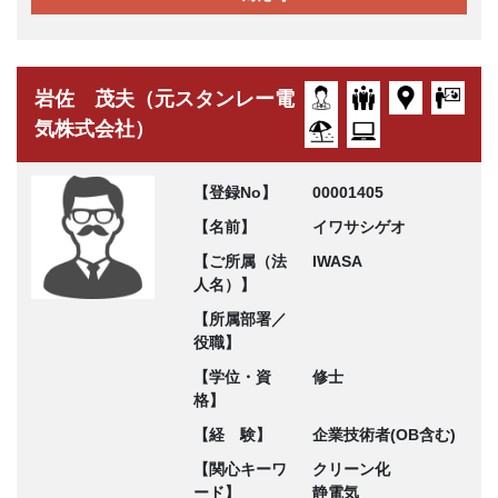
岩佐 茂夫（元スタンレー電
気株式会社）
【登録No】
00001405
【名前】
イワサシゲオ
【ご所属（法
IWASA
人名）】
【所属部署／
役職】
【学位・資
修士
格】
【経 験】
企業技術者(OB含む)
【関心キーワ
クリーン化
ード】
静電気