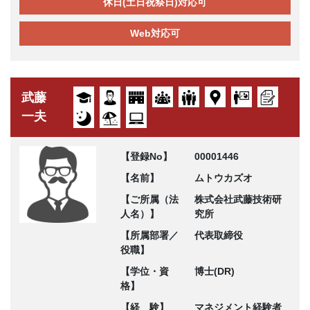
休日(土日祝祭日)対応可
Web対応可
武藤
一夫
【登録No】
00001446
【名前】
ムトウカズオ
【ご所属（法
株式会社武藤技術研
人名）】
究所
【所属部署／
代表取締役
役職】
【学位・資
博士(DR)
格】
【経 験】
マネジメント経験者