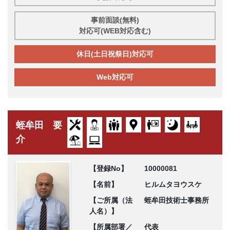
事前面談(無料)
対応可(WEB対応含む)
休日(土日祝祭日)対応可
Web対応可
蛭牟田 要
介
【登録No】
10000081
【名前】
ヒルムタヨウスケ
【ご所属（法
蛭牟田技術士事務所
人名）】
【所属部署／
代表