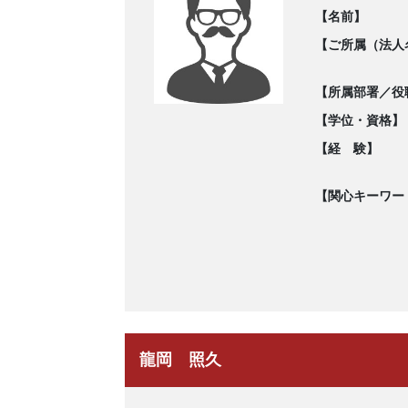
【名前】
【ご所属（法人
【所属部署／役
【学位・資格】
【経 験】
【関心キーワー
龍岡 照久