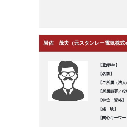
岩佐 茂夫（元スタンレー電気株式
【登録No】
【名前】
【ご所属（法人
【所属部署／役
【学位・資格】
【経 験】
【関心キーワー