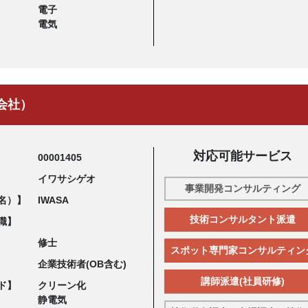
電子
電気
会社）
対応可能サービス
00001405
イワサシゲオ
事業開発コンサルティング
名）】
IWASA
技術コンサルタント派遣
職】
修士
スポット専門家コンサルティン
企業技術者(OB含む)
講師派遣(社員研修)
ド】
クリーン化
静電気