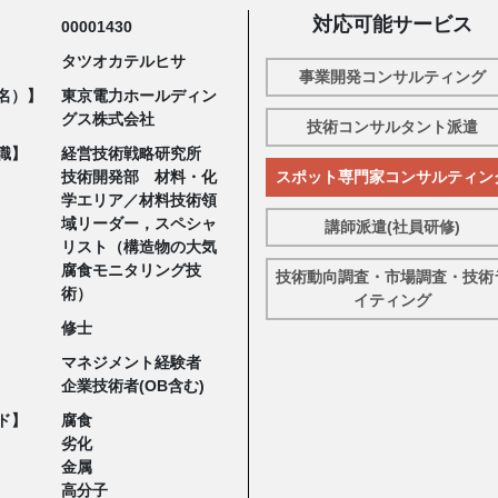
対応可能サービス
00001430
タツオカテルヒサ
事業開発コンサルティング
名）】
東京電力ホールディン
グス株式会社
技術コンサルタント派遣
職】
経営技術戦略研究所
技術開発部 材料・化
スポット専門家コンサルティン
学エリア／材料技術領
域リーダー，スペシャ
講師派遣(社員研修)
リスト（構造物の大気
腐食モニタリング技
技術動向調査・市場調査・技術
術）
イティング
修士
マネジメント経験者
企業技術者(OB含む)
ド】
腐食
劣化
金属
高分子