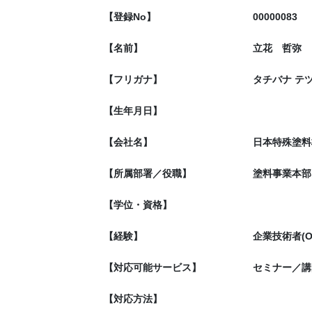
【登録No】
00000083
【名前】
立花 哲弥
【フリガナ】
タチバナ テ
【生年月日】
【会社名】
日本特殊塗料
【所属部署／役職】
塗料事業本部
【学位・資格】
【経験】
企業技術者(O
【対応可能サービス】
セミナー／講
【対応方法】