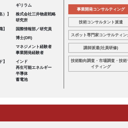
ギリラム
事業開発コンサルティング
名）】
株式会社三井物産戦略
研究所
技術コンサルタント派遣
職】
国際情報部／研究員
スポット専門家コンサルティン
博士(DR)
マネジメント経験者
講師派遣(社員研修)
事業開発経験者
技術動向調査・市場調査・技術
ド】
インド
イティング
再生可能エネルギー
半導体
蓄電池