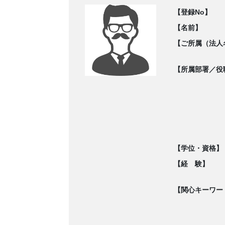
【登録No】
【名前】
【ご所属（法人
【所属部署／役
【学位・資格】
【経 験】
【関心キーワー