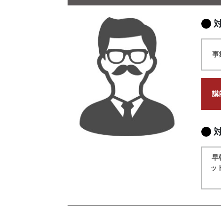
事
講
早
ッ