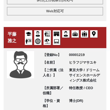
Web対応可
平藤
雅之
【登録No】
00001219
【名前】
ヒラフジマサユキ
【ご所属（法
東京大学 / ドリーム
人名）】
サイエンスホールデ
ィングス株式会社
【所属部署／
特任教授 / CEO
役職】
【学位・資
博士(DR)
格】