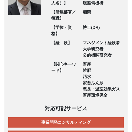
人名）】
境整備機構
【所属部署／
顧問
役職】
【学位・資
博士(DR)
格】
【経 験】
マネジメント経験者
大学研究者
公的機関研究者
【関心キーワ
畜産
ード】
堆肥
汚水
家畜ふん尿
悪臭・温室効果ガス
畜産環境保全
対応可能サービス
事業開発コンサルティング