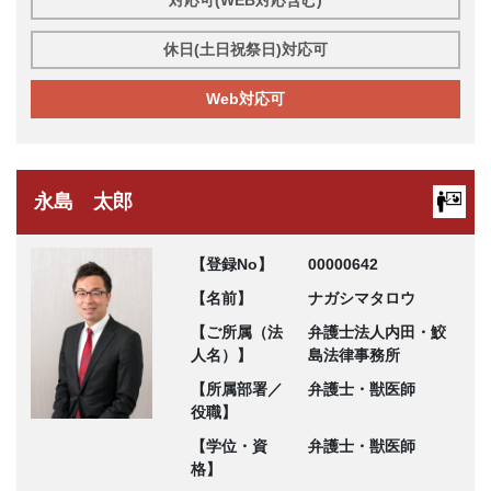
対応可(WEB対応含む)
休日(土日祝祭日)対応可
Web対応可
永島 太郎
【登録No】
00000642
【名前】
ナガシマタロウ
【ご所属（法
弁護士法人内田・鮫
人名）】
島法律事務所
【所属部署／
弁護士・獣医師
役職】
【学位・資
弁護士・獣医師
格】