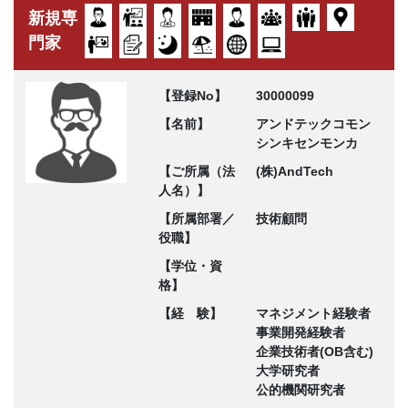
新規専
門家
【登録No】
30000099
【名前】
アンドテックコモン
シンキセンモンカ
【ご所属（法
(株)AndTech
人名）】
【所属部署／
技術顧問
役職】
【学位・資
格】
【経 験】
マネジメント経験者
事業開発経験者
企業技術者(OB含む)
大学研究者
公的機関研究者