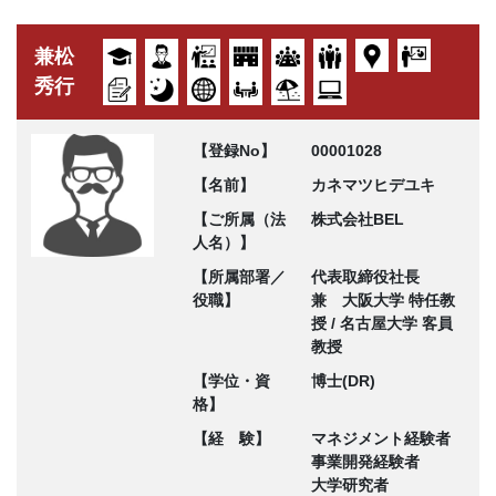
兼松
秀行
【登録No】
00001028
【名前】
カネマツヒデユキ
【ご所属（法
株式会社BEL
人名）】
【所属部署／
代表取締役社長
役職】
兼 大阪大学 特任教
授 / 名古屋大学 客員
教授
【学位・資
博士(DR)
格】
【経 験】
マネジメント経験者
事業開発経験者
大学研究者