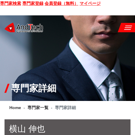
専門家検索
専門家登録
会員登録（無料）
マイページ
SEMINAR
BOOK
CONSULTING
SERVICE
専門家詳細
COMPANY
Home
専門家一覧
専門家詳細
Q&A
SITE MAP
横山 伸也