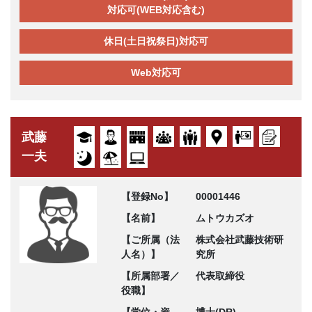
対応可(WEB対応含む)
休日(土日祝祭日)対応可
Web対応可
武藤
一夫
【登録No】
00001446
【名前】
ムトウカズオ
【ご所属（法
株式会社武藤技術研
人名）】
究所
【所属部署／
代表取締役
役職】
【学位・資
博士(DR)