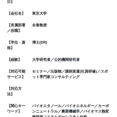
日】
【会社名】
東京大学
【所属部署
名誉教授
／役職】
【学位・資
博士(DR)
格】
【経験】
大学研究者／公的機関研究者
【対応可能
セミナー／出版物／講師派遣(社員研修)／スポ
サービス】
ット専門家コンサルティング
【対応方
法】
【関心キー
バイオエタノール／バイオエネルギー／カーボ
ワード】
ンニュートラル／農業機械学／バイオマス熱変
換技術／エネルギーシステム分析