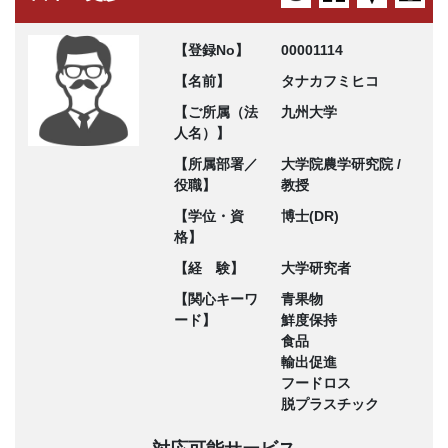
【登録No】
00001114
【名前】
タナカフミヒコ
【ご所属（法
九州大学
人名）】
【所属部署／
大学院農学研究院 /
役職】
教授
【学位・資
博士(DR)
格】
【経 験】
大学研究者
【関心キーワ
青果物
ード】
鮮度保持
食品
輸出促進
フードロス
脱プラスチック