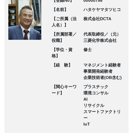
【登録No】
00000798
【名前】
ハタケヤマタツヒコ
【ご所属（法
株式会社DCTA
人名）】
【所属部署／
代表取締役／（元）
役職】
三菱化学株式会社
【学位・資
修士
格】
【経 験】
マネジメント経験者
事業開発経験者
企業技術者(OB含む)
【関心キーワ
プラスチック
ード】
環境コンサル
AI
リサイクル
スマートファクトリ
ー
IoT