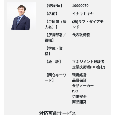
【登録No】
10000070
【名前】
イナキミキヤ
【ご所属（法
(株)ラフ・ダイアモ
人名）】
ンド
【所属部署／
代表取締役
役職】
【学位・資
格】
【経 験】
マネジメント経験者
企業技術者(OB含む)
【関心キーワ
環境経営
ード】
品質保証
食品メーカー
ISO
労働安全
商品開発
対応可能サービス