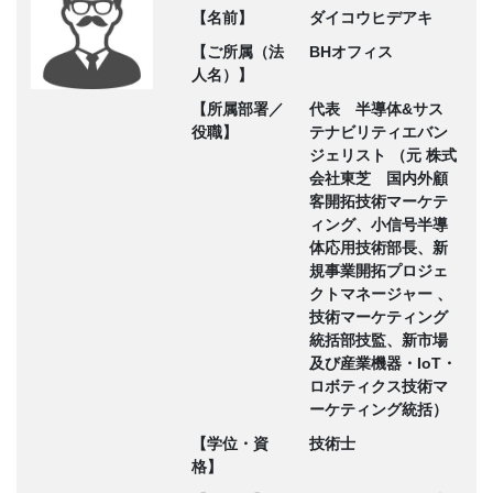
【名前】
ダイコウヒデアキ
【ご所属（法
BHオフィス
人名）】
【所属部署／
代表 半導体&サス
役職】
テナビリティエバン
ジェリスト （元 株式
会社東芝 国内外顧
客開拓技術マーケテ
ィング、小信号半導
体応用技術部長、新
規事業開拓プロジェ
クトマネージャー 、
技術マーケティング
統括部技監、新市場
及び産業機器・IoT・
ロボティクス技術マ
ーケティング統括）
【学位・資
技術士
格】