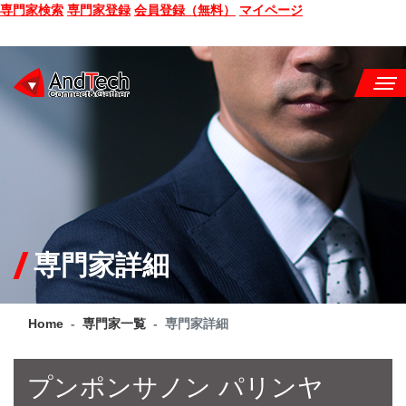
専門家検索
専門家登録
会員登録（無料）
マイページ
SEMINAR
BOOK
CONSULTING
SERVICE
専門家詳細
COMPANY
Home
専門家一覧
専門家詳細
Q&A
SITE MAP
プンポンサノン パリンヤ