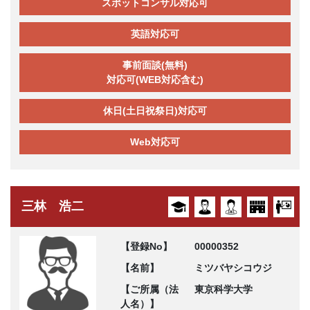
スポットコンサル対応可
英語対応可
事前面談(無料)
対応可(WEB対応含む)
休日(土日祝祭日)対応可
Web対応可
三林 浩二
【登録No】
00000352
【名前】
ミツバヤシコウジ
【ご所属（法
東京科学大学
人名）】