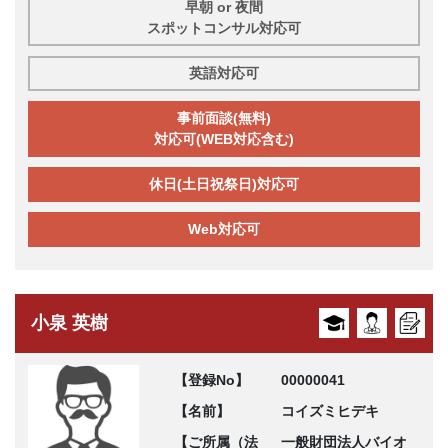
早朝 or 夜間
スポットコンサル対応可
英語対応可
事前面談(無料)
対応可(WEB対応含む)
休日(土日祝祭日)対応可
Web対応可
小泉 英樹
【登録No】
00000041
【名前】
コイズミヒデキ
【ご所属（法
一般財団法人バイオ