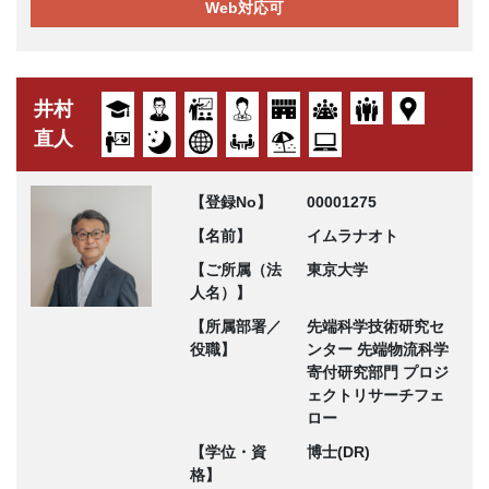
Web対応可
井村
直人
【登録No】
00001275
【名前】
イムラナオト
【ご所属（法
東京大学
人名）】
【所属部署／
先端科学技術研究セ
役職】
ンター 先端物流科学
寄付研究部門 プロジ
ェクトリサーチフェ
ロー
【学位・資
博士(DR)
格】