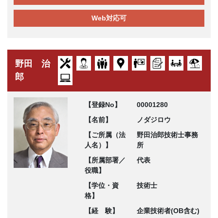
Web対応可
野田 治
郎
【登録No】
00001280
【名前】
ノダジロウ
【ご所属（法
野田治郎技術士事務
人名）】
所
【所属部署／
代表
役職】
【学位・資
技術士
格】
【経 験】
企業技術者(OB含む)