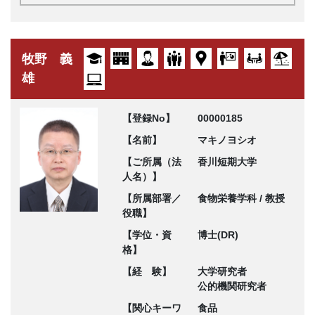
牧野 義
雄
【登録No】
00000185
【名前】
マキノヨシオ
【ご所属（法
香川短期大学
人名）】
【所属部署／
食物栄養学科 / 教授
役職】
【学位・資
博士(DR)
格】
【経 験】
大学研究者
公的機関研究者
【関心キーワ
食品