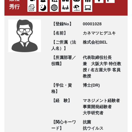
秀行
【登録No】
00001028
【名前】
カネマツヒデユキ
【ご所属（法
株式会社BEL
人名）】
【所属部署／
代表取締役社長
役職】
兼 大阪大学 特任教
授 / 名古屋大学 客員
教授
【学位・資
博士(DR)
格】
【経 験】
マネジメント経験者
事業開発経験者
大学研究者
【関心キーワ
抗菌
ード】
抗ウイルス