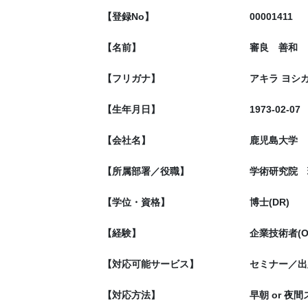
【登録No】
00001411
【名前】
審良 善和
【フリガナ】
アキラ ヨシ
【生年月日】
1973-02-07
【会社名】
鹿児島大学
【所属部署／役職】
学術研究院 
【学位・資格】
博士(DR)
【経験】
企業技術者(
【対応可能サービス】
セミナー／出
【対応方法】
早朝 or 