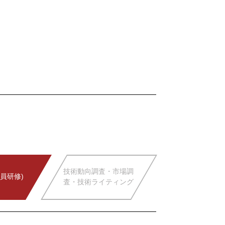
技術動向調査・市場調
員研修)
査・技術ライティング