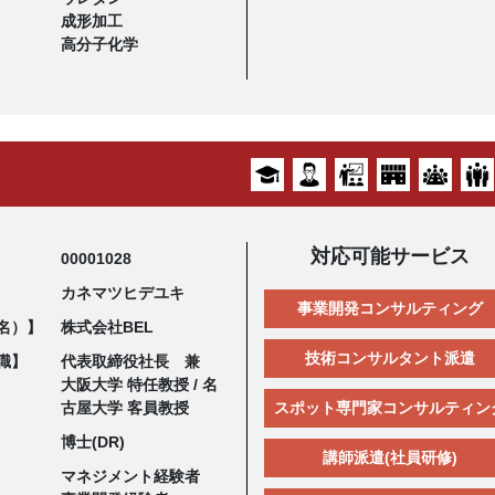
成形加工
高分子化学
対応可能サービス
00001028
カネマツヒデユキ
事業開発コンサルティング
名）】
株式会社BEL
技術コンサルタント派遣
職】
代表取締役社長 兼
大阪大学 特任教授 / 名
古屋大学 客員教授
スポット専門家コンサルティン
博士(DR)
講師派遣(社員研修)
マネジメント経験者