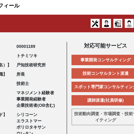
フィール
対応可能サービス
00001189
トチミツキ
事業開発コンサルティング
名）】
戸知技術研究所
技術コンサルタント派遣
職】
所長
技術士
スポット専門家コンサルティン
マネジメント経験者
事業開発経験者
講師派遣(社員研修)
企業技術者(OB含む)
技術動向調査・市場調査・技術
ド】
シリコーン
イティング
エラストマー
ポリロタキサン
ウレタン