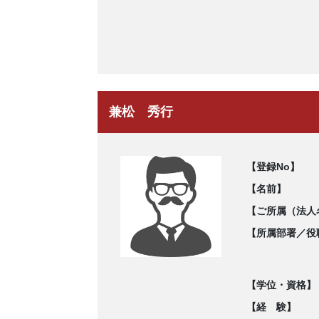
兼松 秀行
【登録No】
【名前】
【ご所属（法人
【所属部署／役
【学位・資格】
【経 験】