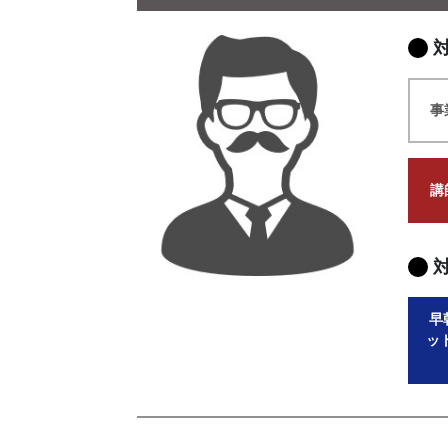
事
講
早
ッ