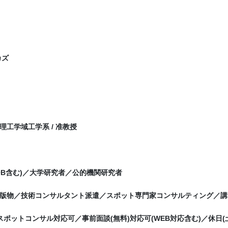
カズ
理工学域工学系 / 准教授
OB含む)／大学研究者／公的機関研究者
版物／技術コンサルタント派遣／スポット専門家コンサルティング／講師
夜間スポットコンサル対応可／事前面談(無料)対応可(WEB対応含む)／休日