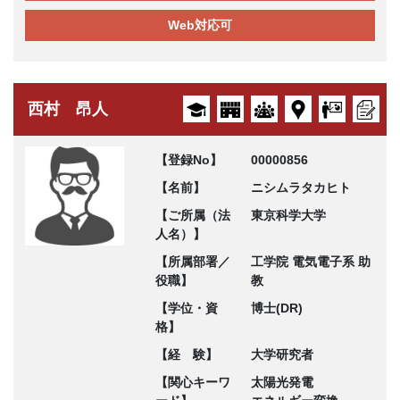
Web対応可
西村 昂人
【登録No】
00000856
【名前】
ニシムラタカヒト
【ご所属（法
東京科学大学
人名）】
【所属部署／
工学院 電気電子系 助
役職】
教
【学位・資
博士(DR)
格】
【経 験】
大学研究者
【関心キーワ
太陽光発電