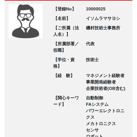
【登録No】
10000025
【名前】
イソムラマサヨシ
【ご所属（法
磯村技術士事務所
人名）】
【所属部署／
代表
役職】
【学位・資
技術士
格】
【経 験】
マネジメント経験者
事業開発経験者
企業技術者(OB含む)
【関心キーワ
自動制御
ード】
FAシステム
パワーエレクトロニ
クス
メカトロニクス
センサ
ロボット