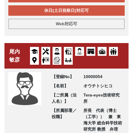
休日(土日祝祭日)対応可
Web対応可
尾内
敏彦
【登録No】
10000054
【名前】
オウチトシヒコ
【ご所属（法
Tera-eyes技術研究
人名）】
所
【所属部署／
所長 代表（博士
役職】
（工学）） 兼 東
海大学 総合科学技術
研究所 教授 弁理