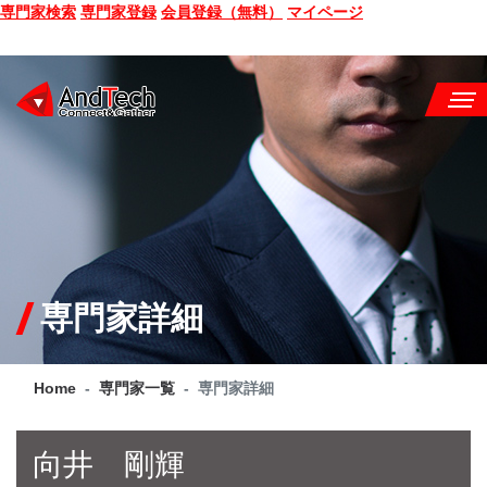
専門家検索
専門家登録
会員登録（無料）
マイページ
SEMINAR
BOOK
CONSULTING
SERVICE
専門家詳細
COMPANY
Home
専門家一覧
専門家詳細
Q&A
SITE MAP
向井 剛輝