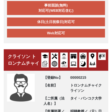
事前面談(無料)
対応可(WEB対応含む)
休日(土日祝祭日)対応可
Web対応可
クライソン ト
ロンナムチャイ
【登録No】
00000215
【名前】
トロンナムチャイク
ライソン
【ご所属（法
タイ・バンコク大学
人名）】
【所属部署／
招聘教授／（元）日