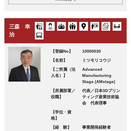
三森 幸
治
【登録No】
10000030
【名前】
ミツモリコウジ
【ご所属（法
Advanced
人名）】
Manufacturing
Stage (AMstage)
【所属部署／
代表／日本3Dプリン
役職】
ティング産業技術協
会 代表理事
【学位・資
格】
【経 験】
事業開発経験者