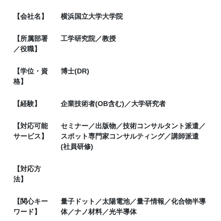
【会社名】
横浜国立大学大学院
【所属部署
工学研究院／教授
／役職】
【学位・資
博士(DR)
格】
【経験】
企業技術者(OB含む)／大学研究者
【対応可能
セミナー／出版物／技術コンサルタント派遣／
サービス】
スポット専門家コンサルティング／講師派遣
(社員研修)
【対応方
法】
【関心キー
量子ドット／太陽電池／量子情報／化合物半導
ワード】
体／ナノ材料／光半導体