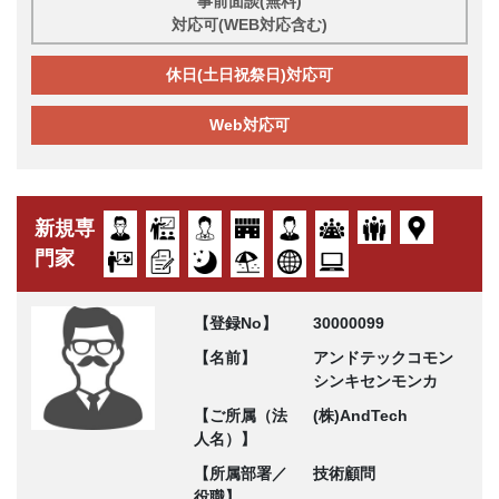
事前面談(無料)
対応可(WEB対応含む)
休日(土日祝祭日)対応可
Web対応可
新規専
門家
【登録No】
30000099
【名前】
アンドテックコモン
シンキセンモンカ
【ご所属（法
(株)AndTech
人名）】
【所属部署／
技術顧問
役職】