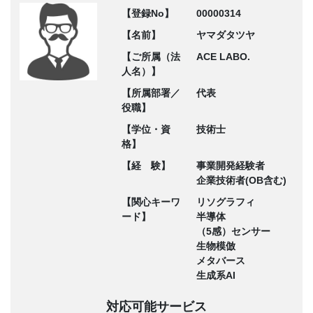
【登録No】
00000314
【名前】
ヤマダタツヤ
【ご所属（法
ACE LABO.
人名）】
【所属部署／
代表
役職】
【学位・資
技術士
格】
【経 験】
事業開発経験者
企業技術者(OB含む)
【関心キーワ
リソグラフィ
ード】
半導体
（5感）センサー
生物模倣
メタバース
生成系AI
対応可能サービス