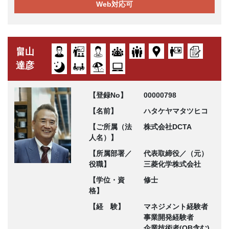
Web対応可
畠山
達彦
【登録No】
00000798
【名前】
ハタケヤマタツヒコ
【ご所属（法
株式会社DCTA
人名）】
【所属部署／
代表取締役／（元）
役職】
三菱化学株式会社
【学位・資
修士
格】
【経 験】
マネジメント経験者
事業開発経験者
企業技術者(OB含む)