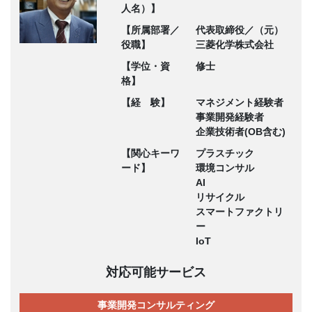
人名）】
【所属部署／
代表取締役／（元）
役職】
三菱化学株式会社
【学位・資
修士
格】
【経 験】
マネジメント経験者
事業開発経験者
企業技術者(OB含む)
【関心キーワ
プラスチック
ード】
環境コンサル
AI
リサイクル
スマートファクトリ
ー
IoT
対応可能サービス
事業開発コンサルティング