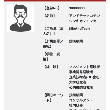
【登録No】
30000099
【名前】
アンドテックコモン
シンキセンモンカ
【ご所属（法
(株)AndTech
人名）】
【所属部署／
技術顧問
役職】
【学位・資
格】
【経 験】
マネジメント経験者
事業開発経験者
企業技術者(OB含む)
大学研究者
公的機関研究者
【関心キーワ
技術顧問
ード】
コンサルタント
社内研修