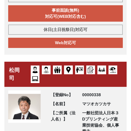
事前面談(無料)
対応可(WEB対応含む)
休日(土日祝祭日)対応可
Web対応可
松岡
司
【登録No】
00000338
【名前】
マツオカツカサ
【ご所属（法
一般社団法人日本３
人名）】
Dプリンティング産
業技術協会、個人事