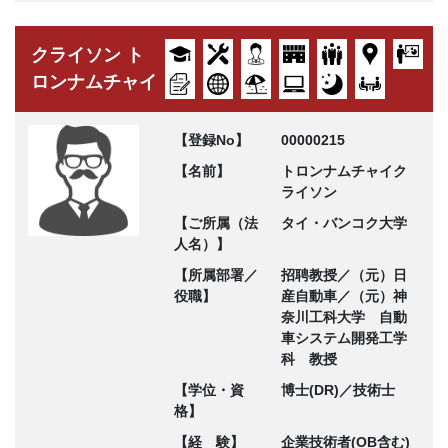
クライソン ト
ロンナムチャイ
【登録No】
00000215
【名前】
トロンナムチャイク
ライソン
【ご所属（法
タイ・バンコク大学
人名）】
【所属部署／
招聘教授／（元）日
役職】
産自動車／（元）神
奈川工科大学 自動
車システム開発工学
科 教授
【学位・資
博士(DR)／技術士
格】
【経 験】
企業技術者(OB含む)