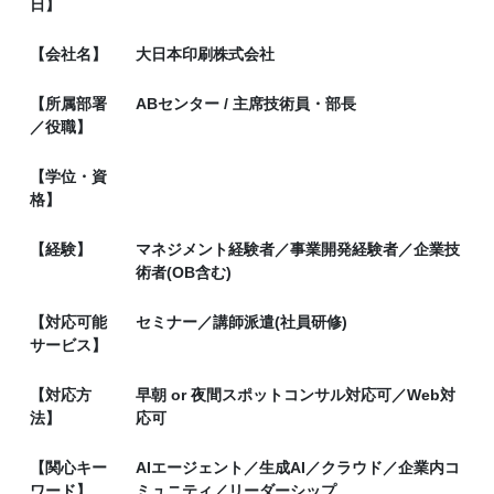
日】
【会社名】
大日本印刷株式会社
【所属部署
ABセンター / 主席技術員・部長
／役職】
【学位・資
格】
【経験】
マネジメント経験者／事業開発経験者／企業技
術者(OB含む)
【対応可能
セミナー／講師派遣(社員研修)
サービス】
【対応方
早朝 or 夜間スポットコンサル対応可／Web対
法】
応可
【関心キー
AIエージェント／生成AI／クラウド／企業内コ
ワード】
ミュニティ／リーダーシップ