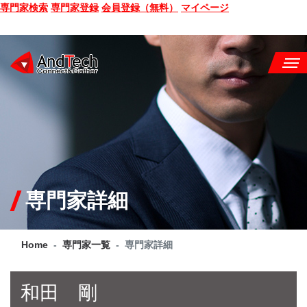
専門家検索
専門家登録
会員登録（無料）
マイページ
SEMINAR
BOOK
CONSULTING
SERVICE
専門家詳細
COMPANY
Home
専門家一覧
専門家詳細
Q&A
SITE MAP
和田 剛