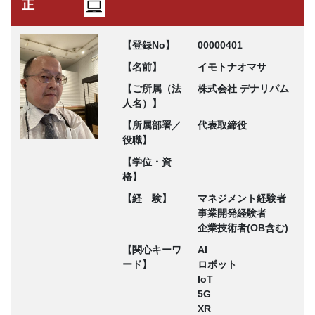
正
【登録No】
00000401
【名前】
イモトナオマサ
【ご所属（法
株式会社 デナリパム
人名）】
【所属部署／
代表取締役
役職】
【学位・資
格】
【経 験】
マネジメント経験者
事業開発経験者
企業技術者(OB含む)
【関心キーワ
AI
ード】
ロボット
IoT
5G
XR