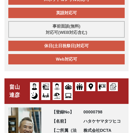
英語対応可
事前面談(無料)
対応可(WEB対応含む)
休日(土日祝祭日)対応可
Web対応可
畠山
達彦
【登録No】
00000798
【名前】
ハタケヤマタツヒコ
【ご所属（法
株式会社DCTA