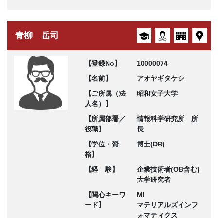
青柳 岳司
【登録No】
10000074
【名前】
アオヤギタケシ
【ご所属（法
昭和女子大学
人名）】
【所属部署／
情報科学研究所 所
役職】
長
【学位・資
博士(DR)
格】
【経 験】
企業技術者(OB含む)
大学研究者
【関心キーワ
MI
ード】
マテリアルズインフ
ォマティクス