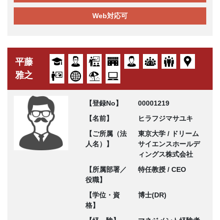
Web対応可
平藤
雅之
【登録No】
00001219
【名前】
ヒラフジマサユキ
【ご所属（法
東京大学 / ドリーム
人名）】
サイエンスホールデ
ィングス株式会社
【所属部署／
特任教授 / CEO
役職】
【学位・資
博士(DR)
格】