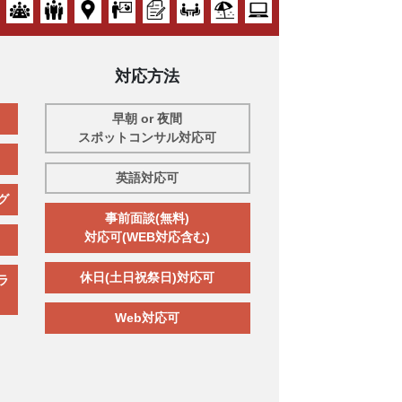
対応方法
早朝 or 夜間
スポットコンサル対応可
英語対応可
グ
事前面談(無料)
対応可(WEB対応含む)
休日(土日祝祭日)対応可
ラ
Web対応可