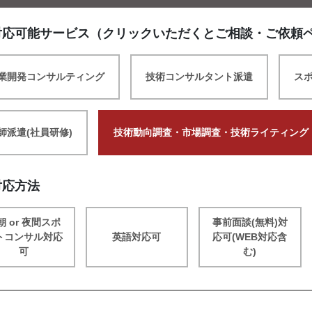
対応可能サービス（クリックいただくとご相談・ご依頼
業開発コンサルティング
技術コンサルタント派遣
ス
師派遣(社員研修)
技術動向調査・市場調査・技術ライティング
対応方法
朝 or 夜間スポ
事前面談(無料)対
トコンサル対応
英語対応可
応可(WEB対応含
可
む)