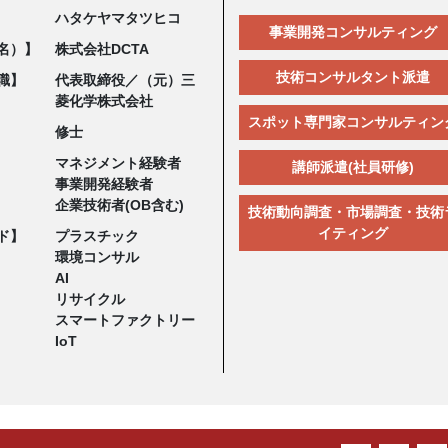
ハタケヤマタツヒコ
事業開発コンサルティング
名）】
株式会社DCTA
技術コンサルタント派遣
職】
代表取締役／（元）三
菱化学株式会社
スポット専門家コンサルティン
修士
マネジメント経験者
講師派遣(社員研修)
事業開発経験者
企業技術者(OB含む)
技術動向調査・市場調査・技術
イティング
ド】
プラスチック
環境コンサル
AI
リサイクル
スマートファクトリー
IoT