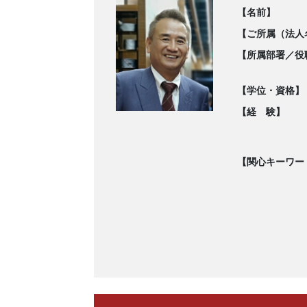
【名前】
【ご所属（法人
【所属部署／役
【学位・資格】
【経 験】
【関心キーワー