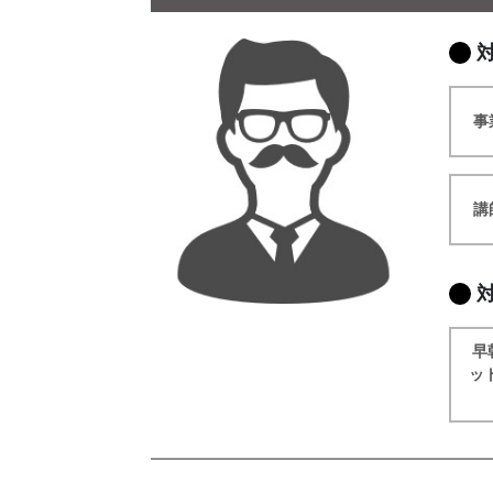
事
講
早
ッ