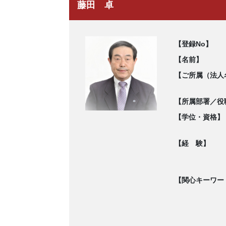
藤田 卓
【登録No】
【名前】
【ご所属（法人
【所属部署／役
【学位・資格】
【経 験】
【関心キーワー