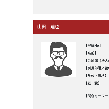
山田 達也
【登録No】
【名前】
【ご所属（法人
【所属部署／役
【学位・資格】
【経 験】
【関心キーワー