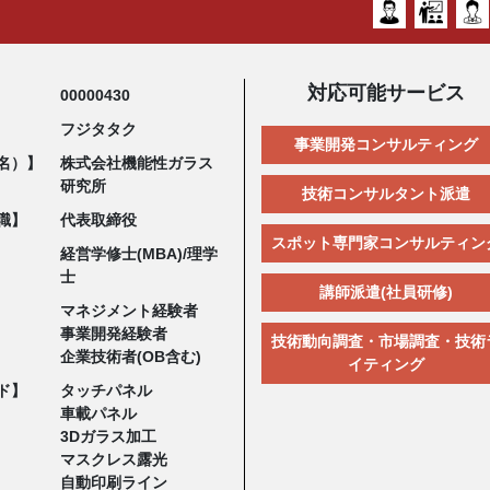
対応可能サービス
00000430
フジタタク
事業開発コンサルティング
名）】
株式会社機能性ガラス
研究所
技術コンサルタント派遣
職】
代表取締役
スポット専門家コンサルティン
経営学修士(MBA)/理学
士
講師派遣(社員研修)
マネジメント経験者
事業開発経験者
技術動向調査・市場調査・技術
企業技術者(OB含む)
イティング
ド】
タッチパネル
車載パネル
3Dガラス加工
マスクレス露光
自動印刷ライン