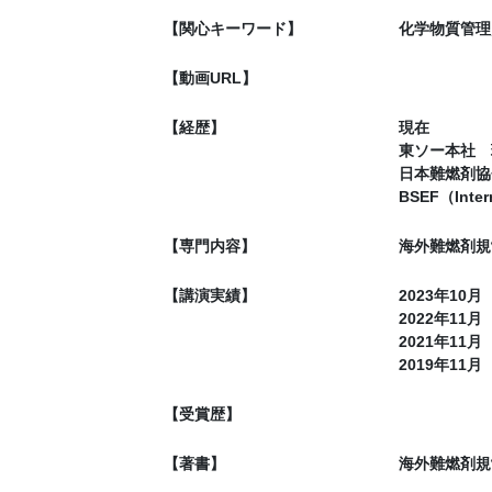
【関心キーワード】
化学物質管理／
【動画URL】
【経歴】
現在
東ソー本社 
日本難燃剤協
BSEF（Intern
【専門内容】
海外難燃剤規
【講演実績】
2023年1
2022年1
2021年1
2019年1
【受賞歴】
【著書】
海外難燃剤規