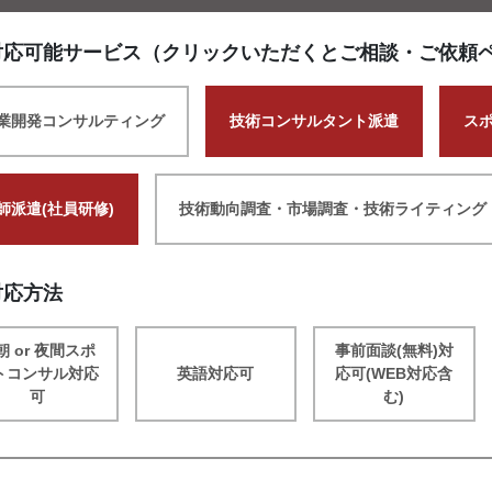
対応可能サービス（クリックいただくとご相談・ご依頼
業開発コンサルティング
技術コンサルタント派遣
ス
師派遣(社員研修)
技術動向調査・市場調査・技術ライティング
対応方法
朝 or 夜間スポ
事前面談(無料)対
トコンサル対応
英語対応可
応可(WEB対応含
可
む)