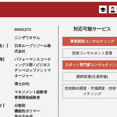
対応可能サービス
00001273
ニシザワオサム
事業開発コンサルティング
名）】
日本ルーブリゾール株
式会社
技術コンサルタント派遣
職】
パフォーマンスコーテ
ィングス部 / ビジネス
スポット専門家コンサルティン
ディベロップメントマ
ネージャー
講師派遣(社員研修)
博士(DR)
技術動向調査・市場調査・技術
マネジメント経験者
イティング
事業開発経験者
ド】
分散剤
機能性ポリマー
高分子合成