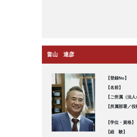
畠山 達彦
【登録No】
【名前】
【ご所属（法人
【所属部署／役
【学位・資格】
【経 験】