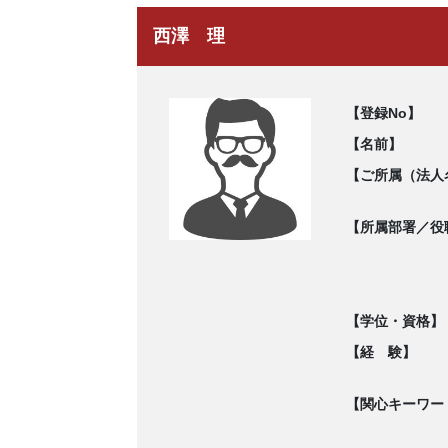
西澤 理
【登録No】
【名前】
【ご所属（法人
【所属部署／役
【学位・資格】
【経 験】
【関心キーワー