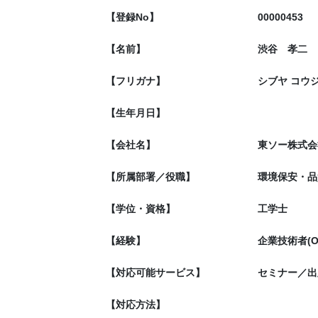
【登録No】
00000453
【名前】
渋谷 孝二
【フリガナ】
シブヤ コウ
【生年月日】
【会社名】
東ソー株式会
【所属部署／役職】
環境保安・品
【学位・資格】
工学士
【経験】
企業技術者(O
【対応可能サービス】
セミナー／出
【対応方法】