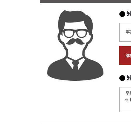
事
講
早
ッ