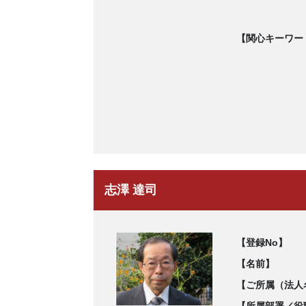
【関心キーワー
志澤 達司
【登録No】
【名前】
【ご所属（法人