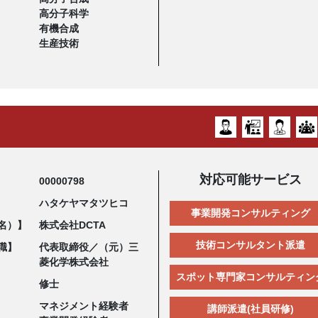
高分子科学
有機合成
生産技術
対応可能サービス
00000798
ハタケヤマタツヒコ
事業開発コンサルティング
名）】
株式会社DCTA
技術コンサルタント派遣
職】
代表取締役／（元）三
菱化学株式会社
スポット専門家コンサルティン
修士
マネジメント経験者
講師派遣(社員研修)