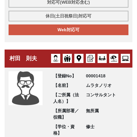
対応可(WEB対応含む)
休日(土日祝祭日)対応可
Web対応可
村田 則夫
【登録No】
00001418
【名前】
ムラタノリオ
【ご所属（法
コンサルタント
人名）】
【所属部署／
無所属
役職】
【学位・資
修士
格】