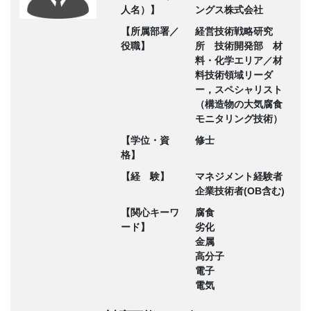
人名）】
ングス株式会社
【所属部署／
経営技術戦略研究
役職】
所 技術開発部 材
料・化学エリア／材
料技術領域リーダ
ー，スペシャリスト
（構造物の大気腐食
モニタリング技術）
【学位・資
修士
格】
【経 験】
マネジメント経験者
企業技術者(OB含む)
【関心キーワ
腐食
ード】
劣化
金属
高分子
電子
電気