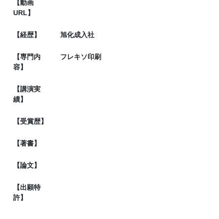
【動画
URL】
【経歴】
旭化成入社
【専門内
フレキソ印刷
容】
【講演実
績】
【受賞歴】
【著書】
【論文】
【出願特
許】