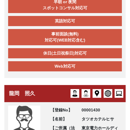
早朝 or 夜間
スポットコンサル対応可
英語対応可
事前面談(無料)
対応可(WEB対応含む)
休日(土日祝祭日)対応可
Web対応可
龍岡 照久
【登録No】
00001430
【名前】
タツオカテルヒサ
【ご所属（法
東京電力ホールディ