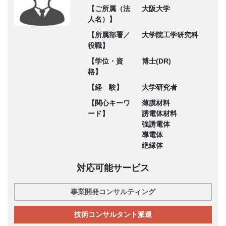
【ご所属（法
大阪大学
人名）】
【所属部署／
大学院工学研究科
役職】
【学位・資
博士(DR)
格】
【経 験】
大学研究者
【関心キーワ
薄膜材料
ード】
誘電体材料
強誘電体
導電体
絶縁体
対応可能サービス
事業開発コンサルティング
技術コンサルタント派遣