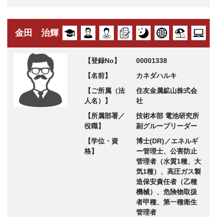
金田 治輝
【登録No】
00001338
【名前】
カネダハルキ
【ご所属（法
住友金属鉱山株式会
人名）】
社
【所属部署／
技術本部 電池研究所
役職】
副グループリーダー
【学位・資
博士(DR)／エネルギ
格】
ー管理士、公害防止
管理者（水質1種、大
気1種）、高圧ガス製
造保安責任者（乙種
機械）、危険物取扱
者甲種、第一種衛生
管理者