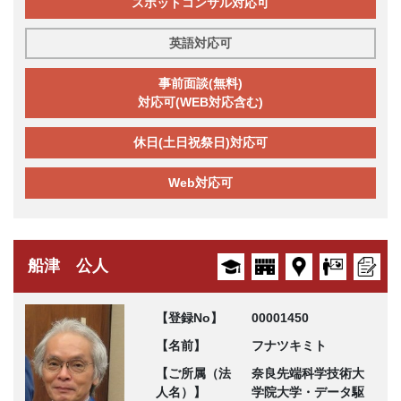
スポットコンサル対応可
英語対応可
事前面談(無料)
対応可(WEB対応含む)
休日(土日祝祭日)対応可
Web対応可
船津 公人
【登録No】
00001450
【名前】
フナツキミト
【ご所属（法
奈良先端科学技術大
人名）】
学院大学・データ駆