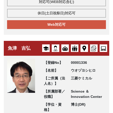
対応可(WEB対応含む)
休日(土日祝祭日)対応可
Web対応可
魚津 吉弘
【登録No】
00001336
【名前】
ウオヅヨシヒロ
【ご所属（法
三菱ケミカル
人名）】
【所属部署／
Science ＆
役職】
Innovation Center
【学位・資
博士(DR)
格】