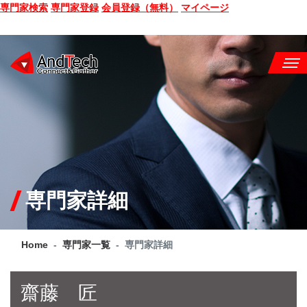
専門家検索
専門家登録
会員登録（無料）
マイページ
SEMINAR
BOOK
CONSULTING
SERVICE
専門家詳細
COMPANY
Home
専門家一覧
専門家詳細
Q&A
SITE MAP
齋藤 匠