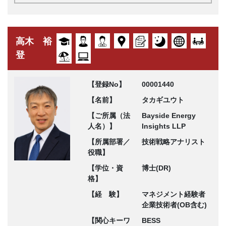
高木 裕
登
【登録No】
00001440
【名前】
タカギユウト
【ご所属（法
Bayside Energy
人名）】
Insights LLP
【所属部署／
技術戦略アナリスト
役職】
【学位・資
博士(DR)
格】
【経 験】
マネジメント経験者
企業技術者(OB含む)
【関心キーワ
BESS