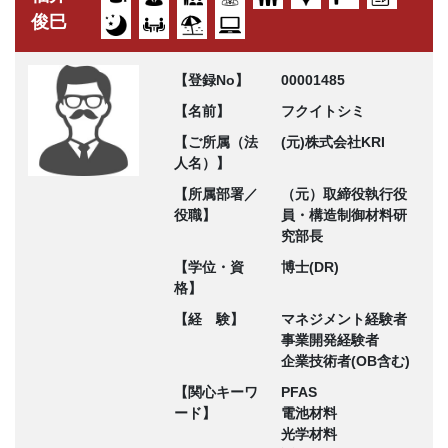
俊巳
【登録No】
00001485
【名前】
フクイトシミ
【ご所属（法
(元)株式会社KRI
人名）】
【所属部署／
（元）取締役執行役
役職】
員・構造制御材料研
究部長
【学位・資
博士(DR)
格】
【経 験】
マネジメント経験者
事業開発経験者
企業技術者(OB含む)
【関心キーワ
PFAS
ード】
電池材料
光学材料