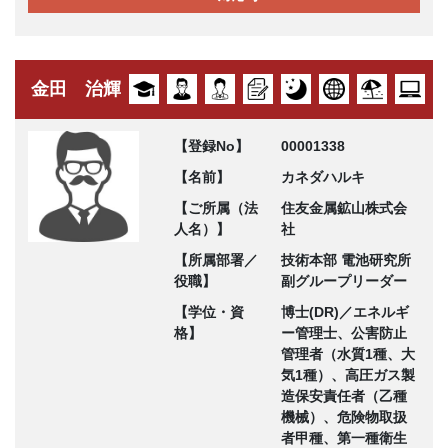
金田 治輝
【登録No】
00001338
【名前】
カネダハルキ
【ご所属（法
住友金属鉱山株式会
人名）】
社
【所属部署／
技術本部 電池研究所
役職】
副グループリーダー
【学位・資
博士(DR)／エネルギ
格】
ー管理士、公害防止
管理者（水質1種、大
気1種）、高圧ガス製
造保安責任者（乙種
機械）、危険物取扱
者甲種、第一種衛生