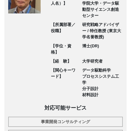
人名）】
学院大学・データ駆
動型サイエンス創造
センター
【所属部署／
研究戦略アドバイザ
役職】
ー / 特任教授 (東京大
学名誉教授)
【学位・資
博士(DR)
格】
【経 験】
大学研究者
【関心キーワ
データ駆動科学
ード】
プロセスシステム工
学
分子設計
材料設計
対応可能サービス
事業開発コンサルティング