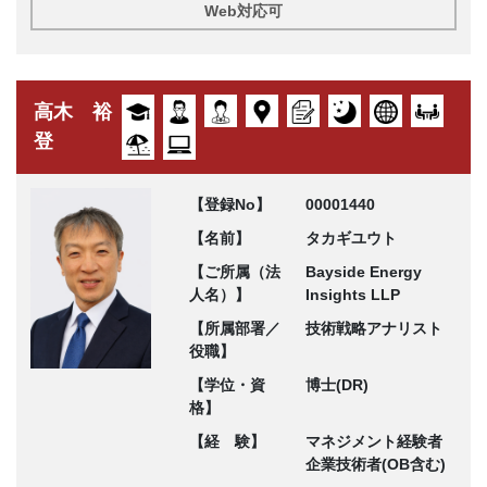
Web対応可
高木 裕
登
【登録No】
00001440
【名前】
タカギユウト
【ご所属（法
Bayside Energy
人名）】
Insights LLP
【所属部署／
技術戦略アナリスト
役職】
【学位・資
博士(DR)
格】
【経 験】
マネジメント経験者
企業技術者(OB含む)