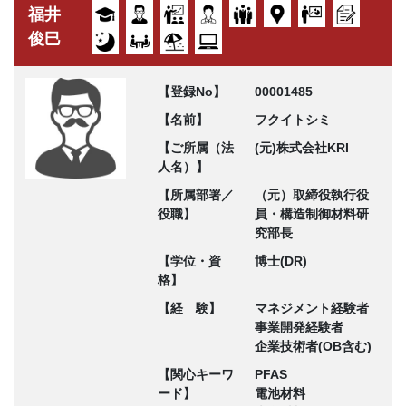
福井
俊巳
【登録No】
00001485
【名前】
フクイトシミ
【ご所属（法
(元)株式会社KRI
人名）】
【所属部署／
（元）取締役執行役
役職】
員・構造制御材料研
究部長
【学位・資
博士(DR)
格】
【経 験】
マネジメント経験者
事業開発経験者
企業技術者(OB含む)
【関心キーワ
PFAS
ード】
電池材料