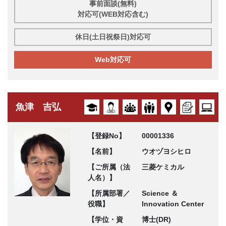
事前面談(無料)
対応可(WEB対応含む)
休日(土日祝祭日)対応可
Web対応可
魚津 吉弘
【登録No】
00001336
【名前】
ウオヅヨシヒロ
【ご所属（法
三菱ケミカル
人名）】
【所属部署／
Science ＆
役職】
Innovation Center
【学位・資
博士(DR)