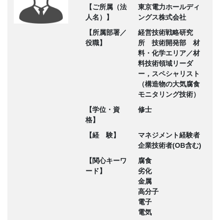
【ご所属（法
東京電力ホールディ
人名）】
ングス株式会社
【所属部署／
経営技術戦略研究
役職】
所 技術開発部 材
料・化学エリア／材
料技術領域リーダ
ー，スペシャリスト
（構造物の大気腐食
モニタリング技術）
【学位・資
修士
格】
【経 験】
マネジメント経験者
企業技術者(OB含む)
【関心キーワ
腐食
ード】
劣化
金属
高分子
電子
電気