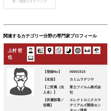
査・技術ライティング
関連するカテゴリー分野の専門家プロフィール
上村 哲
也
【登録No】
00001515
【名前】
カミムラテツヤ
【ご所属（法
富士フイルム株式会
人名）】
社
【所属部署／
エレクトロニクスマ
役職】
テリアルズ開発セン
ター／課長