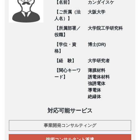
【名前】
カンダイスケ
【ご所属（法
大阪大学
人名）】
【所属部署／
大学院工学研究科
役職】
【学位・資
博士(DR)
格】
【経 験】
大学研究者
【関心キーワ
薄膜材料
ード】
誘電体材料
強誘電体
導電体
絶縁体
対応可能サービス
事業開発コンサルティング
技術コンサルタント派遣