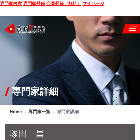
専門家検索
専門家登録
会員登録（無料）
マイページ
SEMINAR
BOOK
CONSULTING
SERVICE
専門家詳細
COMPANY
Home
専門家一覧
専門家詳細
Q&A
SITE MAP
塚田 昌