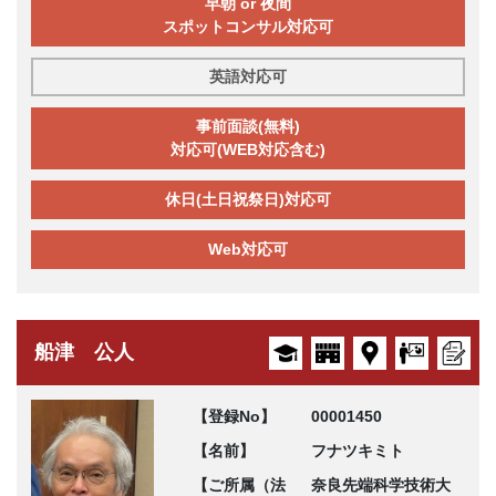
早朝 or 夜間
スポットコンサル対応可
英語対応可
事前面談(無料)
対応可(WEB対応含む)
休日(土日祝祭日)対応可
Web対応可
船津 公人
【登録No】
00001450
【名前】
フナツキミト
【ご所属（法
奈良先端科学技術大