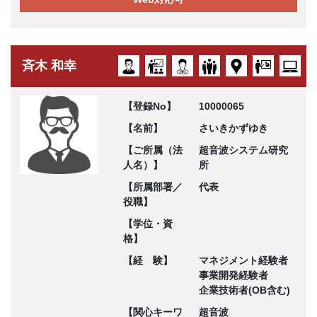
斉木 和幸
【登録No】
10000065
【名前】
さいきかずゆき
【ご所属（法
超音波システム研究
人名）】
所
【所属部署／
代表
役職】
【学位・資
格】
【経 験】
マネジメント経験者
事業開発経験者
企業技術者(OB含む)
【関心キーワ
超音波