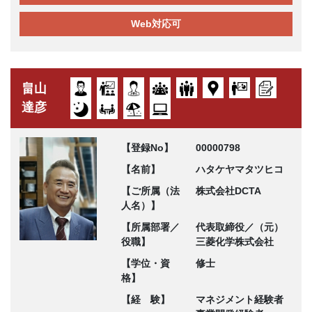
Web対応可
畠山
達彦
【登録No】
00000798
【名前】
ハタケヤマタツヒコ
【ご所属（法
株式会社DCTA
人名）】
【所属部署／
代表取締役／（元）
役職】
三菱化学株式会社
【学位・資
修士
格】
【経 験】
マネジメント経験者