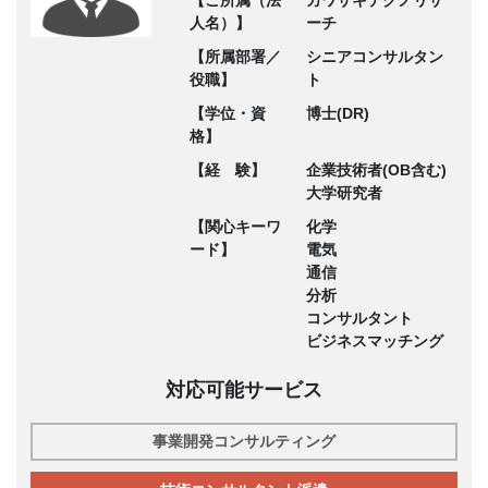
【ご所属（法
カワサキテクノリサ
人名）】
ーチ
【所属部署／
シニアコンサルタン
役職】
ト
【学位・資
博士(DR)
格】
【経 験】
企業技術者(OB含む)
大学研究者
【関心キーワ
化学
ード】
電気
通信
分析
コンサルタント
ビジネスマッチング
対応可能サービス
事業開発コンサルティング