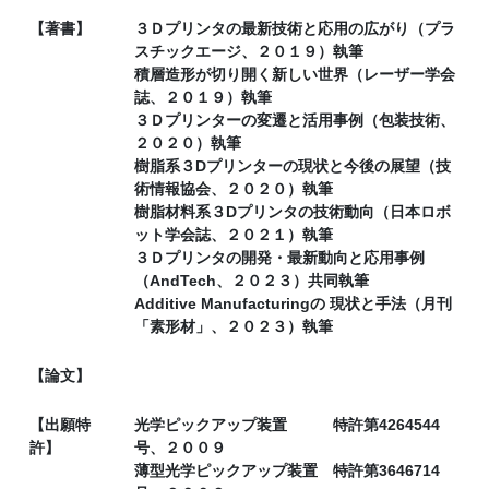
【著書】
３Ｄプリンタの最新技術と応用の広がり（プラ
スチックエージ、２０１９）執筆
積層造形が切り開く新しい世界（レーザー学会
誌、２０１９）執筆
３Ｄプリンターの変遷と活用事例（包装技術、
２０２０）執筆
樹脂系３Dプリンターの現状と今後の展望（技
術情報協会、２０２０）執筆
樹脂材料系３Dプリンタの技術動向（日本ロボ
ット学会誌、２０２１）執筆
３Ｄプリンタの開発・最新動向と応用事例
（AndTech、２０２３）共同執筆
Additive Manufacturingの 現状と手法（月刊
「素形材」、２０２３）執筆
【論文】
【出願特
光学ピックアップ装置 特許第4264544
許】
号、２００９
薄型光学ピックアップ装置 特許第3646714