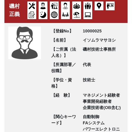
磯村
正義
【登録No】
10000025
【名前】
イソムラマサヨシ
【ご所属（法
磯村技術士事務所
人名）】
【所属部署／
代表
役職】
【学位・資
技術士
格】
【経 験】
マネジメント経験者
事業開発経験者
企業技術者(OB含む)
【関心キーワ
自動制御
ード】
FAシステム
パワーエレクトロニ