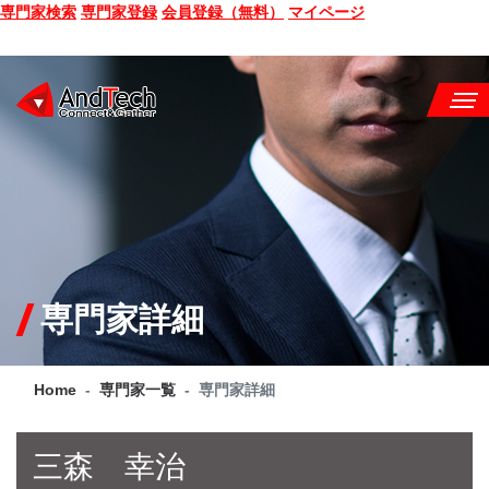
専門家検索
専門家登録
会員登録（無料）
マイページ
SEMINAR
BOOK
CONSULTING
SERVICE
専門家詳細
COMPANY
Home
専門家一覧
専門家詳細
Q&A
SITE MAP
三森 幸治