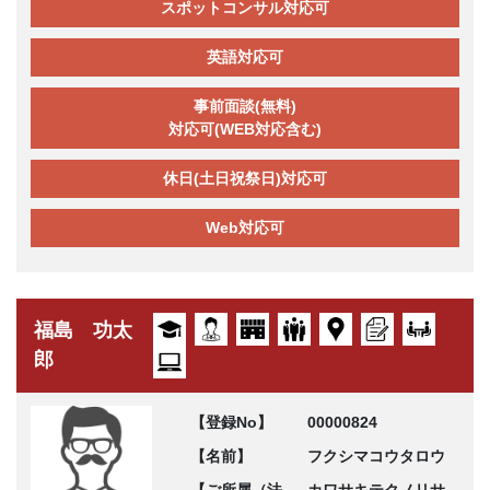
スポットコンサル対応可
英語対応可
事前面談(無料)
対応可(WEB対応含む)
休日(土日祝祭日)対応可
Web対応可
福島 功太
郎
【登録No】
00000824
【名前】
フクシマコウタロウ