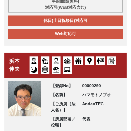
事前面談(無料)
対応可(WEB対応含む)
休日(土日祝祭日)対応可
Web対応可
浜本
伸夫
【登録No】
00000290
【名前】
ハマモトノブオ
【ご所属（法
AndanTEC
人名）】
【所属部署／
代表
役職】