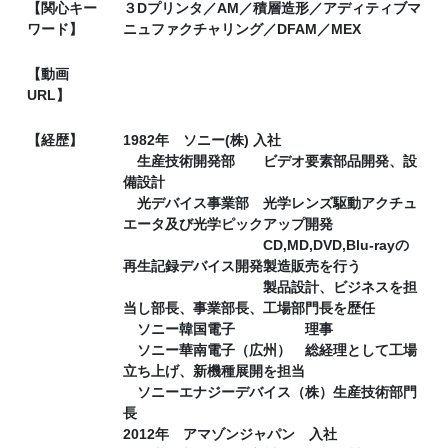
【関心キー
３Dプリンタ／AM／積層造形／アディティブマ
ワード】
ニュファクチャリング／DFAM／MEX
【動画
URL】
【経歴】
1982年 ソニー(株) 入社
生産技術開発部 ビデオ要素部品開発、設
備設計
光デバイス事業部 光学レンズ駆動アクチュ
エータ及び光学ピックアップ開発
CD,MD,DVD,Blu-rayの
再生記録デバイス開発製造販売を行う
製品設計、ビジネスを担
当し部長、事業部長、工場部門長を歴任
ソニー韓国電子 理事
ソニー華南電子（広州） 総経理として工場
立ち上げ、新機種展開を担当
ソニーエナジーデバイス（株）生産技術部門
長
2012年 アマゾンジャパン 入社