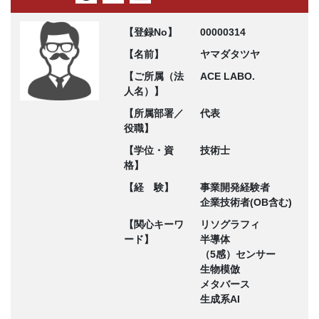
【登録No】
00000314
【名前】
ヤマダタツヤ
【ご所属（法
ACE LABO.
人名）】
【所属部署／
代表
役職】
【学位・資
技術士
格】
【経 験】
事業開発経験者
企業技術者(OB含む)
【関心キーワ
リソグラフィ
ード】
半導体
（5感）センサー
生物模倣
メタバース
生成系AI