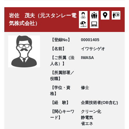
岩佐 茂夫（元スタンレー電
気株式会社）
【登録No】
00001405
【名前】
イワサシゲオ
【ご所属（法
IWASA
人名）】
【所属部署／
役職】
【学位・資
修士
格】
【経 験】
企業技術者(OB含む)
【関心キーワ
クリーン化
ード】
静電気
省エネ