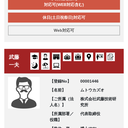
対応可(WEB対応含む)
休日(土日祝祭日)対応可
Web対応可
武藤
一夫
【登録No】
00001446
【名前】
ムトウカズオ
【ご所属（法
株式会社武藤技術研
人名）】
究所
【所属部署／
代表取締役
役職】