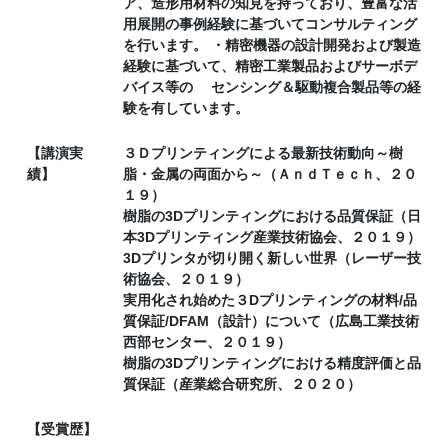
ア、造形用材料の知見を持っており、豊富な活
用展開の事例経験に基づいてコンサルティング
を行います。 ・精密機器の設計開発および製造
経験に基づいて、精密工業製品およびサーボデ
バイス等の センシング＆駆動複合製品等の経
験を有しています。
【講演実
３Ｄプリンティングによる最新技術動向～樹
績】
脂・金属の両面から～（ＡｎｄＴｅｃｈ、２０
１９）
樹脂の3Dプリンティングにおける品質保証（日
本3Dプリンティング産業技術協会、２０１９）
3Dプリンタが切り開く新しい世界（レーザー技
術協会、２０１９）
実用化され始めた３Dプリンティングの材料/品
質保証/DFAM（設計）について（広島工業技術
西部センター、２０１９）
樹脂の3Dプリンティングにおける精度評価と品
質保証（産業総合研究所、２０２０）
【受賞歴】