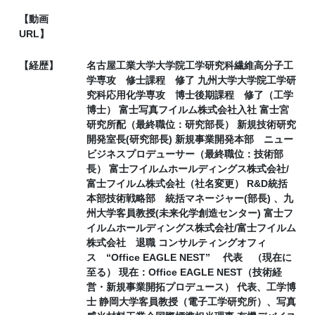
【動画
URL】
【経歴】
名古屋工業大学大学院工学研究科繊維高分子工
学専攻 修士課程 修了 九州大学大学院工学研
究科応用化学専攻 博士後期課程 修了（工学
博士） 富士写真フイルム株式会社入社 富士宮
研究所配（最終職位：研究部長） 新規技術研究
開発室長(研究部長) 新規事業開発本部 ニュー
ビジネスプロデューサー（最終職位：技術部
長） 富士フイルムホールディングス株式会社/
富士フイルム株式会社（社名変更） R&D統括
本部技術戦略部 統括マネージャー(部長) 、九
州大学客員教授(未来化学創造センター) 富士フ
イルムホールディングス株式会社/富士フイルム
株式会社 退職 コンサルティングオフィ
ス “Office EAGLE NEST” 代表 （現在に
至る） 現在：Office EAGLE NEST（技術経
営・新規事業開拓プロデュース） 代表、工学博
士 静岡大学客員教授（電子工学研究所）、写真