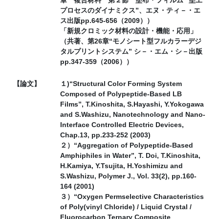
章 複合材料 第２節 塗布・フィルム “塗工
プロセスのダイナミクス”、エヌ・ティ－・エ
ス出版pp.645-656（2009））
「新規クロミック材料の設計・機能・応用」
（共著、第26章“モノシート型フルカラーデジ
タルプリントシステム” シ－・エム・シ－出版
pp.347-359（2006））
【論文】
１)“Structural Color Forming System
Composed of Polypeptide-Based LB
Films”, T.Kinoshita, S.Hayashi, Y.Yokogawa
and S.Washizu, Nanotechnology and Nano-
Interface Controlled Electric Devices,
Chap.13, pp.233-252 (2003)
２）“Aggregation of Polypeptide-Based
Amphiphiles in Water”, T. Doi, T.Kinoshita,
H.Kamiya, Y.Tsujita, H.Yoshimizu and
S.Washizu, Polymer J., Vol. 33(2), pp.160-
164 (2001)
３）“Oxygen Permselective Characteristics
of Poly(vinyl Chloride) / Liquid Crystal /
Fluorocarbon Ternary Composite