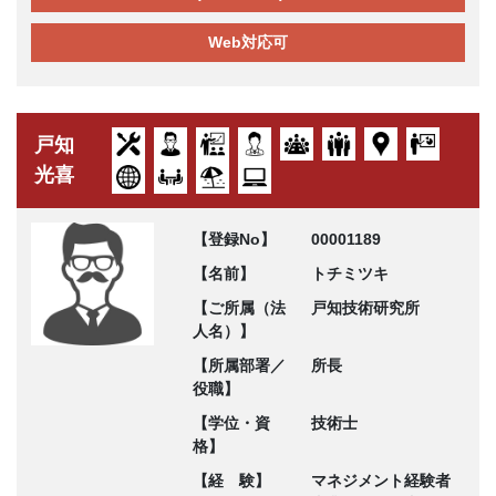
Web対応可
戸知
光喜
【登録No】
00001189
【名前】
トチミツキ
【ご所属（法
戸知技術研究所
人名）】
【所属部署／
所長
役職】
【学位・資
技術士
格】
【経 験】
マネジメント経験者