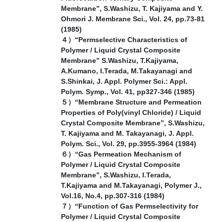
Membrane”, S.Washizu, T. Kajiyama and Y.
Ohmori J. Membrane Sci., Vol. 24, pp.73-81
(1985)
４）“Permselective Characteristics of
Polymer / Liquid Crystal Composite
Membrane” S.Washizu, T.Kajiyama,
A.Kumano, I.Terada, M.Takayanagi and
S.Shinkai, J. Appl. Polymer Sci.: Appl.
Polym. Symp., Vol. 41, pp327-346 (1985)
５）“Membrane Structure and Permeation
Properties of Poly(vinyl Chloride) / Liquid
Crystal Composite Membrane”, S.Washizu,
T. Kajiyama and M. Takayanagi, J. Appl.
Polym. Sci., Vol. 29, pp.3955-3964 (1984)
６）“Gas Permeation Mechanism of
Polymer / Liquid Crystal Composite
Membrane”, S.Washizu, I.Terada,
T.Kajiyama and M.Takayanagi, Polymer J.,
Vol.16, No.4, pp.307-316 (1984)
７）“Function of Gas Permselectivity for
Polymer / Liquid Crystal Composite