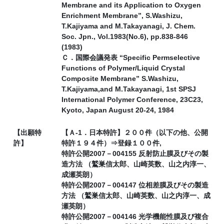
Membrane and its Application to Oxygen
Enrichment Membrane”, S.Washizu,
T.Kajiyama and M.Takayanagi, J. Chem.
Soc. Jpn., Vol.1983(No.6), pp.838-846
(1983)
Ｃ．国際会議発表 “Specific Permselective
Functions of Polymer/Liquid Crystal
Composite Membrane” S.Washizu,
T.Kajiyama,and M.Takayanagi, 1st SPSJ
International Polymer Conference, 23C23,
Kyoto, Japan August 20-24, 1984
【出願特
【Ａ-1．日本特許】２００件（以下の他、公開
許】
特許１９４件）⇒登録１００件,
特許公開2007－004155 反射防止膜及びその製
造方法 （鷲巣信太郎、山崎英数、山之内淳一、
成瀬英朗）
特許公開2007－004147 位相差膜及びその製造
方法 （鷲巣信太郎、山崎英数、山之内淳一、成
瀬英朗）
特許公開2007－004146 光学機能性膜及び複合