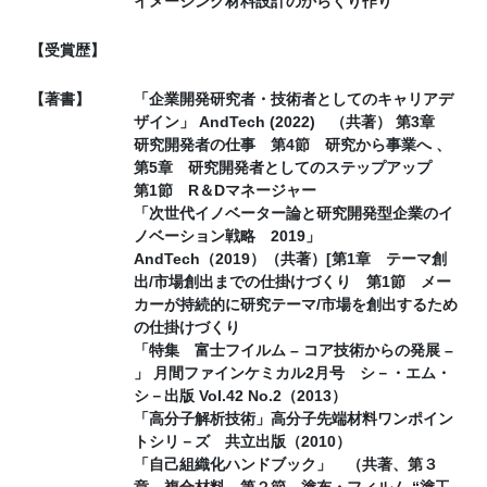
イメージング材料設計のからくり作り
【受賞歴】
【著書】
「企業開発研究者・技術者としてのキャリアデ
ザイン」 AndTech (2022) （共著） 第3章
研究開発者の仕事 第4節 研究から事業へ 、
第5章 研究開発者としてのステップアップ
第1節 R＆Dマネージャー
「次世代イノベーター論と研究開発型企業のイ
ノベーション戦略 2019」
AndTech（2019）（共著）[第1章 テーマ創
出/市場創出までの仕掛けづくり 第1節 メー
カーが持続的に研究テーマ/市場を創出するため
の仕掛けづくり
「特集 富士フイルム – コア技術からの発展 –
」 月間ファインケミカル2月号 シ－・エム・
シ－出版 Vol.42 No.2（2013）
「高分子解析技術」高分子先端材料ワンポイン
トシリ－ズ 共立出版（2010）
「自己組織化ハンドブック」 （共著、第３