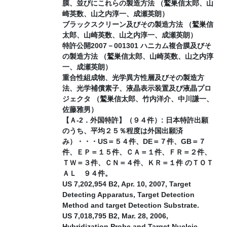
膜、並びにこれらの製造方法 （鷲巣信太郎、山
崎英数、山之内淳一、成瀬英朗）
ブラックスクリーン及びその製造方法 （鷲巣信
太郎、山崎英数、山之内淳一、成瀬英朗）
特許公開2007－001301 ハニカム複合膜及びそ
の製造方法 （鷲巣信太郎、山崎英数、山之内淳
一、成瀬英朗）
重合性組成物、光学異方性層及びその製造方
法、光学補償素子、液晶表示装置及び液晶プロ
ジェクタ （鷲巣信太郎、竹内洋介、中川謙一、
佐藤雅男）
【Ａ-2．外国特許】（９４件）: 日本特許出願
のうち、平均２５％程度は外国出願済
み）・・・US＝５４件、DE＝７件、GB＝７
件、ＥＰ＝１５件、ＣＡ＝１件、ＦＲ＝２件、
ＴＷ＝３件、ＣＮ＝４件、ＫＲ＝１件 のＴＯＴ
ＡＬ ９４件。
US 7,202,954 B2, Apr. 10, 2007, Target
Detecting Apparatus, Target Detection
Method and target Detection Substrate.
US 7,018,795 B2, Mar. 28, 2006,
Hybridization Probe and Target Nucleic