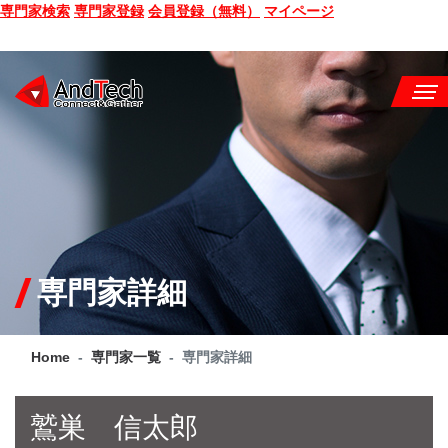
専門家検索
専門家登録
会員登録（無料）
マイページ
SEMINAR
BOOK
CONSULTING
SERVICE
専門家詳細
COMPANY
Home
専門家一覧
専門家詳細
Q&A
SITE MAP
鷲巣 信太郎