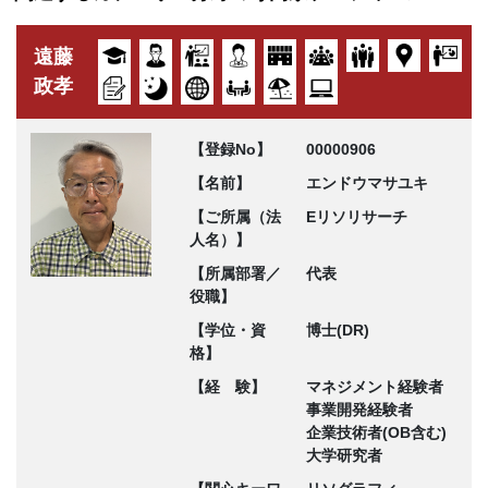
遠藤
政孝
【登録No】
00000906
【名前】
エンドウマサユキ
【ご所属（法
Eリソリサーチ
人名）】
【所属部署／
代表
役職】
【学位・資
博士(DR)
格】
【経 験】
マネジメント経験者
事業開発経験者
企業技術者(OB含む)
大学研究者