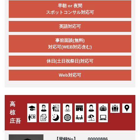
早朝 or 夜間
スポットコンサル対応可
英語対応可
事前面談(無料)
対応可(WEB対応含む)
休日(土日祝祭日)対応可
Web対応可
高
椋
庄吾
【登録No】
00000886