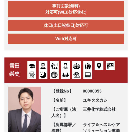
事前面談(無料)
対応可(WEB対応含む)
休日(土日祝祭日)対応可
Web対応可
雪田
崇史
【登録No】
00000353
【名前】
ユキタタカシ
【ご所属（法
三井化学株式会社
人名）】
【所属部署／
ライフ＆ヘスルケア
役職】
ソリューション事業