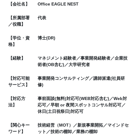
【会社名】
Office EAGLE NEST
【所属部署
代表
／役職】
【学位・資
博士(DR)
格】
【経験】
マネジメント経験者／事業開発経験者／企業技
術者(OB含む)／大学研究者
【対応可能
事業開発コンサルティング／講師派遣(社員研
サービス】
修)
【対応方
事前面談(無料)対応可(WEB対応含む)／Web対
法】
応可／早朝 or 夜間スポットコンサル対応可／
休日(土日祝祭日)対応可
【関心キー
技術経営（MOT）／新規事業開拓／マインドセ
ワード】
ット／技術の棚卸／業務の棚卸