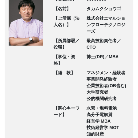
【名前】
タカムクショウゴ
【ご所属（法
株式会社エマルショ
人名）】
ンフローテクノロジ
ーズ
【所属部署／
最高技術責任者／
役職】
CTO
【学位・資
博士(DR)／MBA
格】
【経 験】
マネジメント経験者
事業開発経験者
企業技術者(OB含む)
大学研究者
公的機関研究者
【関心キーワ
水素・燃料電池
ード】
高分子電解質
経営学 MBA
技術経営学 MOT
知的財産