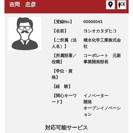
吉岡 忠彦
【登録No】
00000043
【名前】
ヨシオカタダヒコ
【ご所属（法
積水化学工業株式会
人名）】
社
【所属部署／
コーポレート 元新
役職】
事業開発部長
【学位・資
格】
【経 験】
【関心キーワ
イノベーター
ード】
開発
オープンイノベーシ
ョン
対応可能サービス