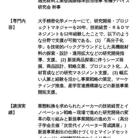
感光材料工業会国際標準担当理事 有機デバイス
研究会 幹事
【専門内
大手精密化学メーカーにて、研究開発・プロジ
容】
ェクトマネジャーを20年、技術経営・Ｒ＆Ｄマ
ネジメントを12年経験したことで、以下のよう
な分野で支援が可能である。 (1) 「高分子化
学」を技術的バックグラウンドとした高機能材
料の探索・設計・適用拡大などの研究開発指
導、支援。 (2) 新規商品探索に伴うシーズ発
掘、商品設計、戦略立案、プロジェクト化、人
材育成などの研究マネジメント支援。 (3) 幅広
い人脈と経験を活かし事業戦略の策定、マーケ
ティング推進、産学官連携構築などの新規事業
開拓支援。
【講演実
業態転換を求められたメーカーの技術経営とイ
績】
ノベーション戦略～現場で進めた研究開発の変
革の取り組みと新規事業開拓の進め方～（高分
子学会主催「次世代イノベーター育成講座」）
新規事業創出の仕掛けづくりとマインドセット