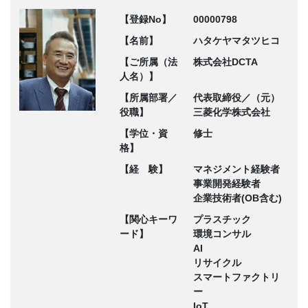
【登録No】
00000798
【名前】
ハタケヤマタツヒコ
【ご所属（法
株式会社DCTA
人名）】
【所属部署／
代表取締役／（元）
役職】
三菱化学株式会社
【学位・資
修士
格】
【経 験】
マネジメント経験者
事業開発経験者
企業技術者(OB含む)
【関心キーワ
プラスチック
ード】
環境コンサル
AI
リサイクル
スマートファクトリ
ー
IoT