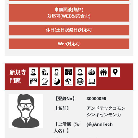
事前面談(無料)
対応可(WEB対応含む)
休日(土日祝祭日)対応可
Web対応可
新規専
門家
【登録No】
30000099
【名前】
アンドテックコモン
シンキセンモンカ
【ご所属（法
(株)AndTech
人名）】