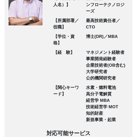
人名）】
ンフローテクノロジ
ーズ
【所属部署／
最高技術責任者／
役職】
CTO
【学位・資
博士(DR)／MBA
格】
【経 験】
マネジメント経験者
事業開発経験者
企業技術者(OB含む)
大学研究者
公的機関研究者
【関心キーワ
水素・燃料電池
ード】
高分子電解質
経営学 MBA
技術経営学 MOT
知的財産
新規事業・起業
対応可能サービス