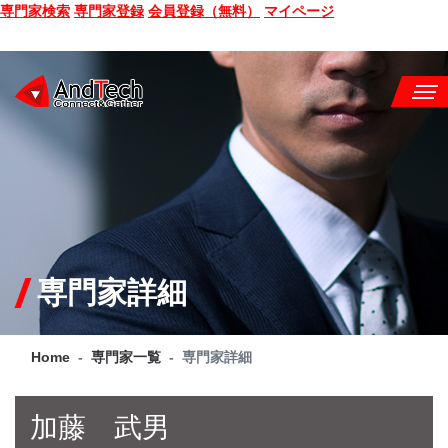
専門家検索
専門家登録
会員登録（無料）
マイページ
SEMINAR
BOOK
CONSULTING
SERVICE
専門家詳細
COMPANY
Home
専門家一覧
専門家詳細
Q&A
SITE MAP
加藤 武男