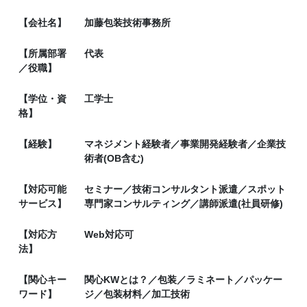
【会社名】
加藤包装技術事務所
【所属部署
代表
／役職】
【学位・資
工学士
格】
【経験】
マネジメント経験者／事業開発経験者／企業技
術者(OB含む)
【対応可能
セミナー／技術コンサルタント派遣／スポット
サービス】
専門家コンサルティング／講師派遣(社員研修)
【対応方
Web対応可
法】
【関心キー
関心KWとは？／包装／ラミネート／パッケー
ワード】
ジ／包装材料／加工技術