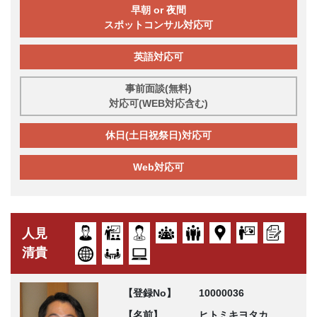
早朝 or 夜間
スポットコンサル対応可
英語対応可
事前面談(無料)
対応可(WEB対応含む)
休日(土日祝祭日)対応可
Web対応可
人見
清貴
【登録No】
10000036
【名前】
ヒトミキヨタカ