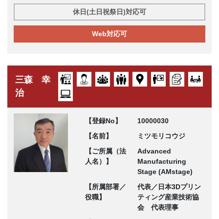
休日(土日祝祭日)対応可
Web対応可
三森 幸
治
【登録No】
10000030
【名前】
ミツモリコウジ
【ご所属（法
Advanced
人名）】
Manufacturing
Stage (AMstage)
【所属部署／
代表／日本3Dプリン
役職】
ティング産業技術協
会 代表理事