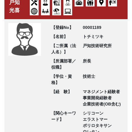
戸知
光喜
【登録No】
00001189
【名前】
トチミツキ
【ご所属（法
戸知技術研究所
人名）】
【所属部署／
所長
役職】
【学位・資
技術士
格】
【経 験】
マネジメント経験者
事業開発経験者
企業技術者(OB含む)
【関心キーワ
シリコーン
ード】
エラストマー
ポリロタキサン
ウレタン