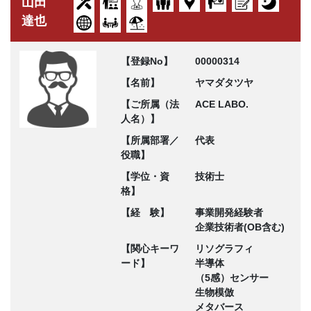
山田
達也
【登録No】
00000314
【名前】
ヤマダタツヤ
【ご所属（法
ACE LABO.
人名）】
【所属部署／
代表
役職】
【学位・資
技術士
格】
【経 験】
事業開発経験者
企業技術者(OB含む)
【関心キーワ
リソグラフィ
ード】
半導体
（5感）センサー
生物模倣
メタバース