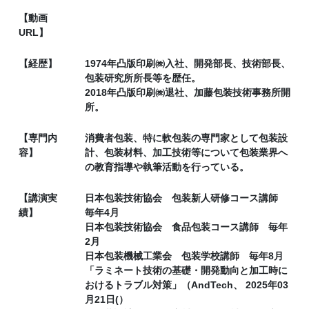
【動画
URL】
【経歴】
1974年凸版印刷㈱入社、開発部長、技術部長、
包装研究所所長等を歴任。
2018年凸版印刷㈱退社、加藤包装技術事務所開
所。
【専門内
消費者包装、特に軟包装の専門家として包装設
容】
計、包装材料、加工技術等について包装業界へ
の教育指導や執筆活動を行っている。
【講演実
日本包装技術協会 包装新人研修コース講師
績】
毎年4月
日本包装技術協会 食品包装コース講師 毎年
2月
日本包装機械工業会 包装学校講師 毎年8月
「ラミネート技術の基礎・開発動向と加工時に
おけるトラブル対策」（AndTech、 2025年03
月21日(）