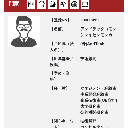
門家
【登録No】
30000099
【名前】
アンドテックコモン
シンキセンモンカ
【ご所属（法
(株)AndTech
人名）】
【所属部署／
技術顧問
役職】
【学位・資
格】
【経 験】
マネジメント経験者
事業開発経験者
企業技術者(OB含む)
大学研究者
公的機関研究者
【関心キーワ
技術顧問
ード】
コンサルタント