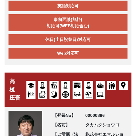
英語対応可
事前面談(無料)
対応可(WEB対応含む)
休日(土日祝祭日)対応可
Web対応可
高
椋
庄吾
【登録No】
00000886
【名前】
タカムクショウゴ
【ご所属（法
株式会社エマルショ