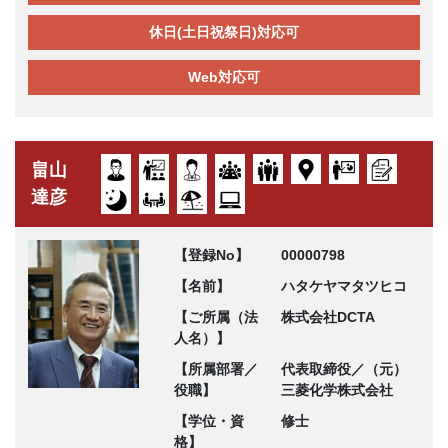
休日(土日祝祭日)対応可
Web対応可
畠山
達彦
【登録No】
00000798
【名前】
ハタケヤマタツヒコ
【ご所属（法
株式会社DCTA
人名）】
【所属部署／
代表取締役／（元）
役職】
三菱化学株式会社
【学位・資
修士
格】