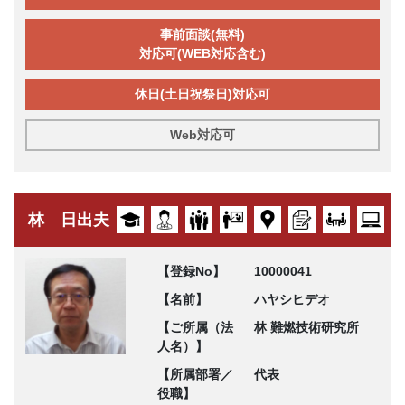
事前面談(無料)
対応可(WEB対応含む)
休日(土日祝祭日)対応可
Web対応可
林 日出夫
【登録No】
10000041
【名前】
ハヤシヒデオ
【ご所属（法
林 難燃技術研究所
人名）】
【所属部署／
代表
役職】