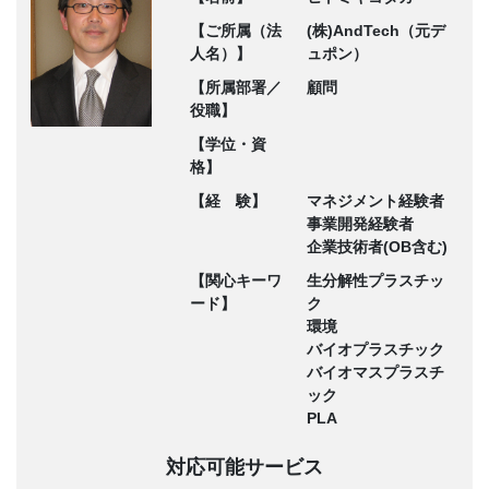
【ご所属（法
(株)AndTech（元デ
人名）】
ュポン）
【所属部署／
顧問
役職】
【学位・資
格】
【経 験】
マネジメント経験者
事業開発経験者
企業技術者(OB含む)
【関心キーワ
生分解性プラスチッ
ード】
ク
環境
バイオプラスチック
バイオマスプラスチ
ック
PLA
対応可能サービス