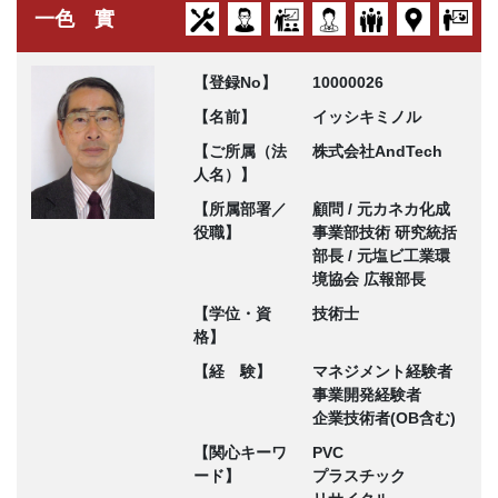
一色 實
【登録No】
10000026
【名前】
イッシキミノル
【ご所属（法
株式会社AndTech
人名）】
【所属部署／
顧問 / 元カネカ化成
役職】
事業部技術 研究統括
部長 / 元塩ビ工業環
境協会 広報部長
【学位・資
技術士
格】
【経 験】
マネジメント経験者
事業開発経験者
企業技術者(OB含む)
【関心キーワ
PVC
ード】
プラスチック