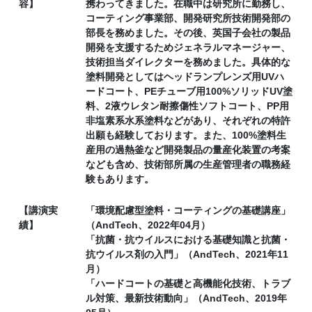
容】
携わってきました。在職中は研究所に勤務し、
コーティング事業部、開発研究所技術開発部の
部長を務めました。その後、英国子会社の製品
開発を支援するためジェネラルマネージャー、
技術担当ダイレクターを務めました。具体的な
塗料開発としてはヘッドランプレンズ用UVハ
ードコート、PEチューブ用100%ソリッドUV塗
料、2液ウレタン耐擦傷性ソフトコート、PP用
非塩素系水系塗料などがあり、それぞれの特許
出願も経験しております。また、100%塗料生
産用の過熱釜など開発製品の量産化装置の考案
なども含め、技術部所属の生産管理者の職務経
験もあります。
【講演実
「環境配慮型塗料・コーティングの基礎講座」
績】
（AndTech、2022年04月）
「抗菌・抗ウイルスにおける基礎知識と抗菌・
抗ウイルス剤の入門」（AndTech、2021年11
月）
「ハードコートの基礎と高機能化技術、トラブ
ル対策、最新技術動向」（AndTech、2019年