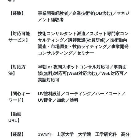
【経験】
事業開発経験者／企業技術者(OB含む)／マネジ
メント経験者
【対応可能
技術コンサルタント派遣／スポット専門家コン
サービス】
サルティング／講師派遣(社員研修)／技術動向
調査・市場調査・技術ライティング／事業開発
コンサルティング／セミナー
【対応方
早朝 or 夜間スポットコンサル対応可／事前面
法】
談(無料)対応可(WEB対応含む)／Web対応可／
英語対応可
【関心キー
UV塗料設計／コーティング／ハードコート／
ワード】
UV硬化／加飾／塗料
【動画
URL】
【経歴】
1978年 山形大学 大学院 工学研究科 高分