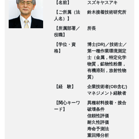
【名前】
スズキヤスアキ
【ご所属（法
鈴木接着技術研究所
人名）】
【所属部署／
所長
役職】
【学位・資
博士(DR)／技術士／
格】
第一種作業環境測定
士（金属，特定化学
物質，鉱物性粉塵，
有機溶剤，放射性物
質）
【経 験】
企業技術者(OB含む)
マネジメント経験者
【関心キーワ
異種材料接着・接合
ード】
破壊条件
信頼性評価
耐久性評価
寿命予測法
重回帰分析