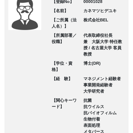
【登録No】
00001028
【名前】
カネマツヒデユキ
【ご所属（法
株式会社BEL
人名）】
【所属部署／
代表取締役社長
役職】
兼 大阪大学 特任教
授 / 名古屋大学 客員
教授
【学位・資
博士(DR)
格】
【経 験】
マネジメント経験者
事業開発経験者
大学研究者
【関心キーワ
抗菌
ード】
抗ウイルス
抗バイオフィルム
生物付着
表面処理
メタバース