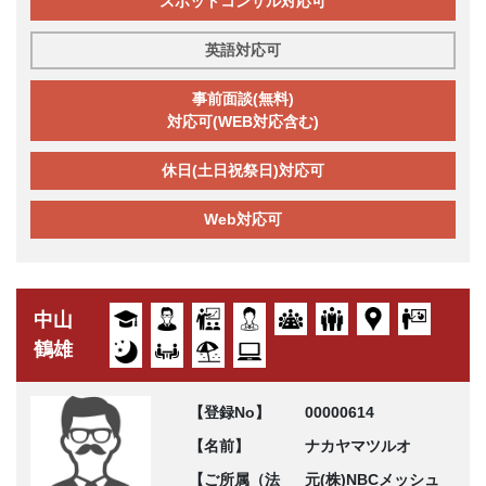
スポットコンサル対応可
英語対応可
事前面談(無料)
対応可(WEB対応含む)
休日(土日祝祭日)対応可
Web対応可
中山
鶴雄
【登録No】
00000614
【名前】
ナカヤマツルオ
【ご所属（法
元(株)NBCメッシュ