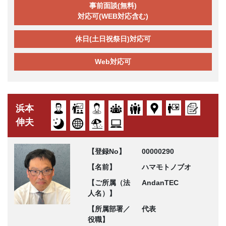
事前面談(無料)
対応可(WEB対応含む)
休日(土日祝祭日)対応可
Web対応可
浜本
伸夫
【登録No】
00000290
【名前】
ハマモトノブオ
【ご所属（法
AndanTEC
人名）】
【所属部署／
代表
役職】