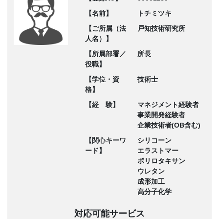
【名前】
トチミツキ
【ご所属（法
戸知技術研究所
人名）】
【所属部署／
所長
役職】
【学位・資
技術士
格】
【経 験】
マネジメント経験者
事業開発経験者
企業技術者(OB含む)
【関心キーワ
シリコーン
ード】
エラストマー
ポリロタキサン
ウレタン
成形加工
高分子化学
対応可能サービス