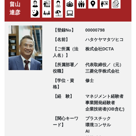
畠山
達彦
【登録No】
00000798
【名前】
ハタケヤマタツヒコ
【ご所属（法
株式会社DCTA
人名）】
【所属部署／
代表取締役／（元）
役職】
三菱化学株式会社
【学位・資
修士
格】
【経 験】
マネジメント経験者
事業開発経験者
企業技術者(OB含む)
【関心キーワ
プラスチック
ード】
環境コンサル
AI