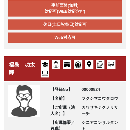
事前面談(無料)
対応可(WEB対応含む)
休日(土日祝祭日)対応可
Web対応可
福島 功太
郎
【登録No】
00000824
【名前】
フクシマコウタロウ
【ご所属（法
カワサキテクノリサ
人名）】
ーチ
【所属部署／
シニアコンサルタン
役職】
ト