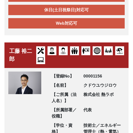
休日(土日祝祭日)対応可
Web対応可
工藤 裕二
郎
【登録No】
00001156
【名前】
クドウユウジロウ
【ご所属（法
株式会社 熱ラボ
人名）】
【所属部署／
代表
役職】
【学位・資
技術士／エネルギー
格】
管理士（熱・電気）