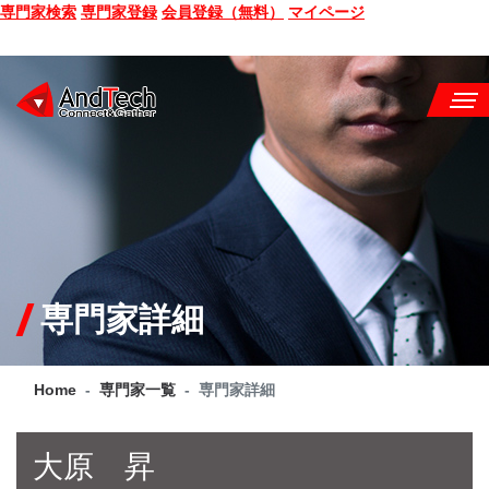
専門家検索
専門家登録
会員登録（無料）
マイページ
SEMINAR
BOOK
CONSULTING
SERVICE
専門家詳細
COMPANY
Home
専門家一覧
専門家詳細
Q&A
SITE MAP
大原 昇