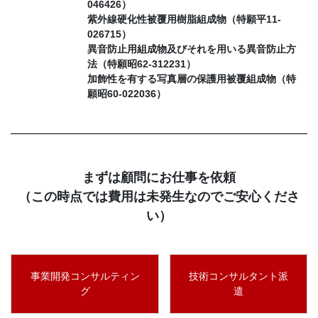
046426）
紫外線硬化性被覆用樹脂組成物（特願平11-
026715）
異音防止用組成物及びそれを用いる異音防止方
法（特願昭62-312231）
加飾性を有する写真層の保護用被覆組成物（特
願昭60-022036）
まずは顧問にお仕事を依頼
（この時点では費用は未発生なのでご安心くださ
い）
事業開発コンサルティン
技術コンサルタント派
グ
遣