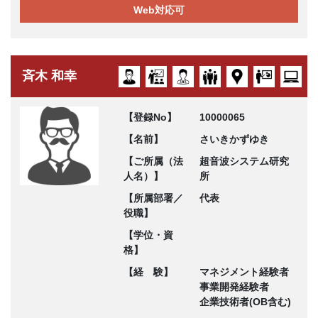
Web対応可
斉木 和幸
【登録No】
10000065
【名前】
さいきかずゆき
【ご所属（法
超音波システム研究
人名）】
所
【所属部署／
代表
役職】
【学位・資
格】
【経 験】
マネジメント経験者
事業開発経験者
企業技術者(OB含む)