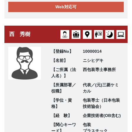
Web対応可
西 秀樹
【登録No】
10000014
【名前】
ニシヒデキ
【ご所属（法
西包装専士事務所
人名）】
【所属部署／
代表／(元)三菱ケミ
役職】
カル
【学位・資
包装専士（日本包装
格】
技術協会）
【経 験】
企業技術者(OB含む)
【関心キーワ
包装
ード】
プラスチック