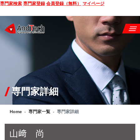
専門家検索
専門家登録
会員登録（無料）
マイページ
SEMINAR
BOOK
CONSULTING
SERVICE
専門家詳細
COMPANY
Home
専門家一覧
専門家詳細
Q&A
SITE MAP
山﨑 尚