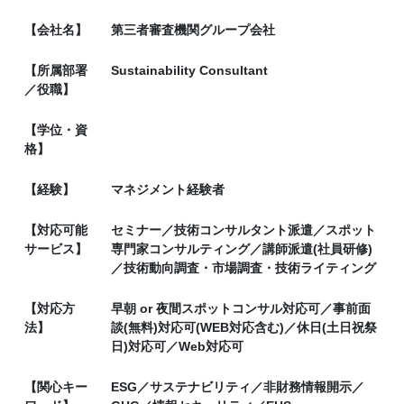
【会社名】
第三者審査機関グループ会社
【所属部署
Sustainability Consultant
／役職】
【学位・資
格】
【経験】
マネジメント経験者
【対応可能
セミナー／技術コンサルタント派遣／スポット
サービス】
専門家コンサルティング／講師派遣(社員研修)
／技術動向調査・市場調査・技術ライティング
【対応方
早朝 or 夜間スポットコンサル対応可／事前面
法】
談(無料)対応可(WEB対応含む)／休日(土日祝祭
日)対応可／Web対応可
【関心キー
ESG／サステナビリティ／非財務情報開示／