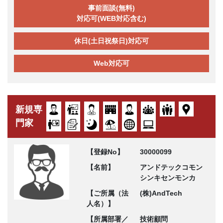
事前面談(無料)
対応可(WEB対応含む)
休日(土日祝祭日)対応可
Web対応可
新規専
門家
【登録No】
30000099
【名前】
アンドテックコモン
シンキセンモンカ
【ご所属（法
(株)AndTech
人名）】
【所属部署／
技術顧問