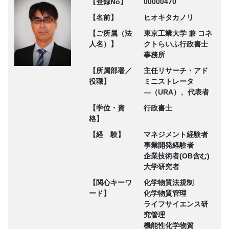
【登録No】
00000470
【名前】
ヒオキタカノリ
【ご所属（法
東京工業大学 兼 コネ
人名）】
クトらいふ行政書士
事務所
【所属部署／
主任リサーチ・アド
役職】
ミニストレータ
―（URA）、代表者
【学位・資
行政書士
格】
【経 験】
マネジメント経験者
事業開発経験者
企業技術者(OB含む)
大学研究者
【関心キーワ
化学物質法規制
ード】
化学物質管理
ライフサイエンス研
究管理
機能性化学物質