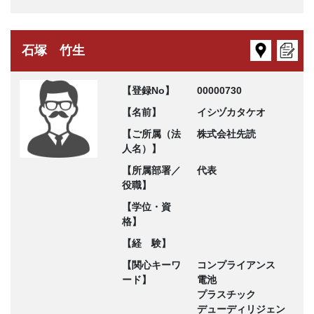
石塚 竹生
【登録No】
00000730
【名前】
イシヅカタケオ
【ご所属（法
株式会社先読
人名）】
【所属部署／
代表
役職】
【学位・資
格】
【経 験】
【関心キーワ
コンプライアンス
ード】
電池
プラスチック
デューディリジェン