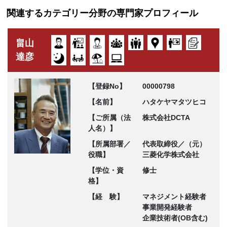
関連するカテゴリー分野の専門家プロフィール
畠山
達彦
【登録No】
00000798
【名前】
ハタケヤマタツヒコ
【ご所属（法
株式会社DCTA
人名）】
【所属部署／
代表取締役／（元）
役職】
三菱化学株式会社
【学位・資
修士
格】
【経 験】
マネジメント経験者
事業開発経験者
企業技術者(OB含む)