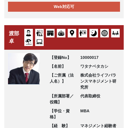
Web対応可
渡部
卓
【登録No】
10000017
【名前】
ワタナベタカシ
【ご所属（法
株式会社ライフバラ
人名）】
ンスマネジメント研
究所
【所属部署／
代表取締役
役職】
【学位・資
MBA
格】
【経 験】
マネジメント経験者